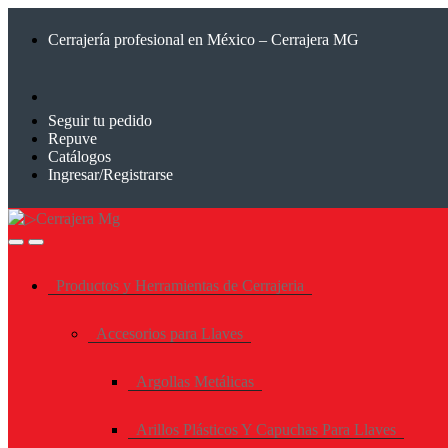
Saltar
Saltar
a
al
Cerrajería profesional en México – Cerrajera MG
la
contenido
navegación
Seguir tu pedido
Repuve
Catálogos
Ingresar/Registrarse
Productos y Herramientas de Cerrajeria
Accesorios para Llaves
Argollas Metálicas
Arillos Plásticos Y Capuchas Para Llaves