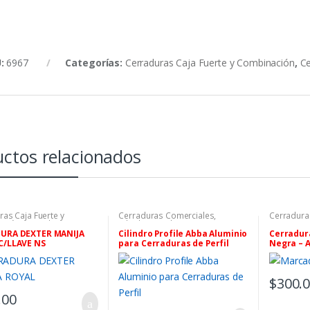
U:
6967
Categorías:
Cerraduras Caja Fuerte y Combinación
,
Ce
ctos relacionados
ras Caja Fuerte y
Cerraduras Comerciales
,
Cerradura
ación
,
Cerraduras
Cilindros Sueltos
Caja Fuer
ales
,
Cerraduras Dexter
Cerradura
URA DEXTER MANIJA
Cilindro Profile Abba Aluminio
Cerradur
C/LLAVE NS
para Cerraduras de Perfil
Negra – A
Llave par
$
300.
.00