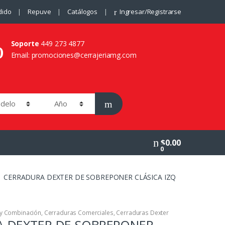
dido
Repuve
Catálogos
Ingresar/Registrarse
Soporte
449 273 4877
Email: promociones@cerrajeriamg.com
$
0.00
0
CERRADURA DEXTER DE SOBREPONER CLÁSICA IZQ
 y Combinación
,
Cerraduras Comerciales
,
Cerraduras Dexter
 DEXTER DE SOBREPONER