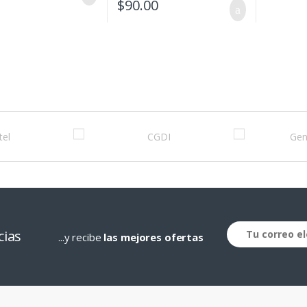
$
90.00
cias
...y recibe
las mejores ofertas