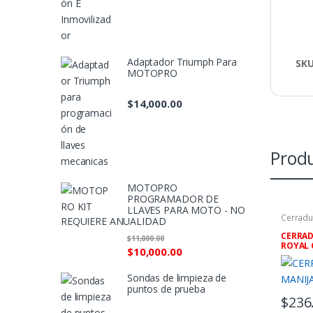
Adaptador Triumph Para
SK
MOTOPRO
$
14,000.00
Produ
MOTOPRO
PROGRAMADOR DE
LLAVES PARA MOTO - NO
Cerradu
REQUIERE ANUALIDAD
Combin
Comerci
CERRAD
$
11,000.00
ROYAL 
$
10,000.00
Sondas de limpieza de
puntos de prueba
$
236