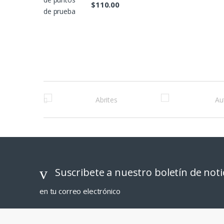
$
110.00
M
a
r
c
a
Suscribete a nuestro boletín de noti
s
en tu correo electrónico
D