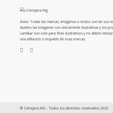
e
C
a
Aviso: Todas las marcas, imágenes o textos son de sus r
dueños las imágenes son únicamente ilustrativas y los p
r
cambiar son solo para fines ilustrativos y no deben inter
una afiliación o respaldo de esas marcas.
r
u
s
e
l
© Cerrajera MG - Todos los derechos reservados 2025.