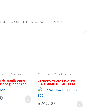
rraduras Comerciales
,
Cerraduras Dexter
s Abba
,
Cerraduras
Cerraduras Caja Fuerte y
te y Combinación
,
Combinación
,
Cerraduras
s Comerciales
Comerciales
,
Cerraduras Dexter
a de Manija ABBA
CERRADURA DEXTER X-300
lta Seguridad con
P/ALUMINIO DE PALETA GRIS
a Puertas
00
$
240.00