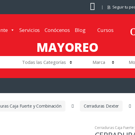
Seguir tu pe
ante
Servicios
Conócenos
Blog
Cursos
MAYOREO
uras Caja Fuerte y Combinación
Cerraduras Dexter
Cerraduras Caja Fuerte
CERRADURA