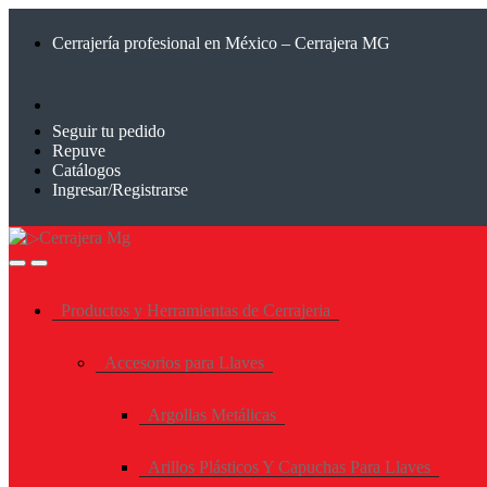
Saltar
Saltar
a
al
Cerrajería profesional en México – Cerrajera MG
la
contenido
navegación
Seguir tu pedido
Repuve
Catálogos
Ingresar/Registrarse
Productos y Herramientas de Cerrajeria
Accesorios para Llaves
Argollas Metálicas
Arillos Plásticos Y Capuchas Para Llaves