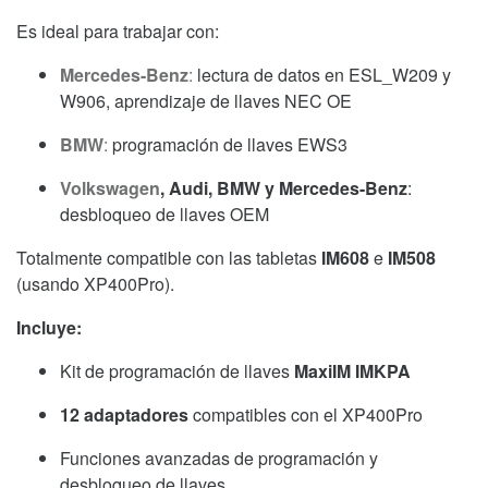
Programación
Es ideal para trabajar con:
de
Llaves
Mercedes-Benz
:
lectura de datos en ESL_W209 y
cantidad
W906, aprendizaje de llaves NEC OE
BMW
:
programación de llaves EWS3
Volkswagen
, Audi, BMW y Mercedes-Benz
:
desbloqueo de llaves OEM
Totalmente compatible con las tabletas
IM608
e
IM508
(usando XP400Pro).
Incluye:
Kit de programación de llaves
MaxiIM IMKPA
12 adaptadores
compatibles con el XP400Pro
Funciones avanzadas de programación y
desbloqueo de llaves