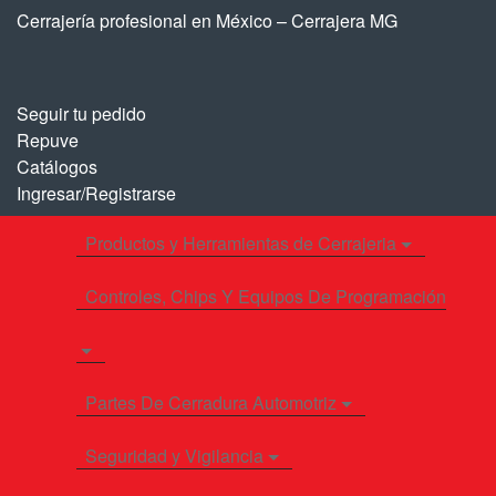
Saltar
Saltar
Cerrajería profesional en México – Cerrajera MG
a
al
la
contenido
navegación
Seguir tu pedido
Repuve
Catálogos
Ingresar/Registrarse
Productos y Herramientas de Cerrajeria
Controles, Chips Y Equipos De Programación
Partes De Cerradura Automotriz
Seguridad y Vigilancia