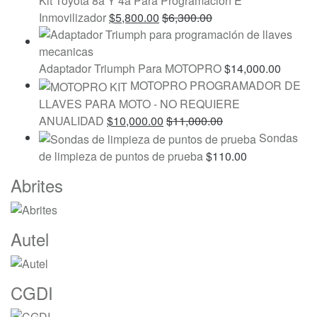
Kit Toyota 8a Y 4a Para Programación E
Inmovilizador
$
5,800.00
$
6,300.00
Adaptador Triumph Para MOTOPRO
$
14,000.00
MOTOPRO PROGRAMADOR DE
LLAVES PARA MOTO - NO REQUIERE
ANUALIDAD
$
10,000.00
$
11,000.00
Sondas
de limpieza de puntos de prueba
$
110.00
Marcas
Abrites
De
Carrusel
Autel
CGDI