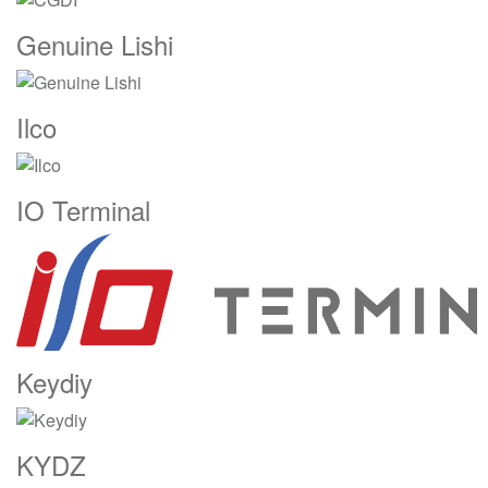
Genuine Lishi
Ilco
IO Terminal
Keydiy
KYDZ