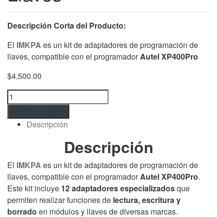
Descripción Corta del Producto:
El
IMKPA
es un kit de adaptadores de programación de
llaves, compatible con el programador
Autel XP400Pro
$
4,500.00
Kit
de
Añadir al carrito
Adaptadores
Descripción
Autel
MaxiIM
Descripción
IMKPA
–
El
IMKPA
es un kit de adaptadores de programación de
Compatible
llaves, compatible con el programador
Autel XP400Pro
.
con
Este kit incluye
12 adaptadores especializados
que
XP400Pro
permiten realizar funciones de
lectura, escritura y
y
borrado
en módulos y llaves de diversas marcas.