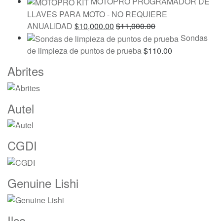
MOTOPRO PROGRAMADOR DE
LLAVES PARA MOTO - NO REQUIERE
ANUALIDAD
$
10,000.00
$
11,000.00
Sondas
de limpieza de puntos de prueba
$
110.00
Marcas
Abrites
De
Carrusel
Autel
CGDI
Genuine Lishi
Ilco