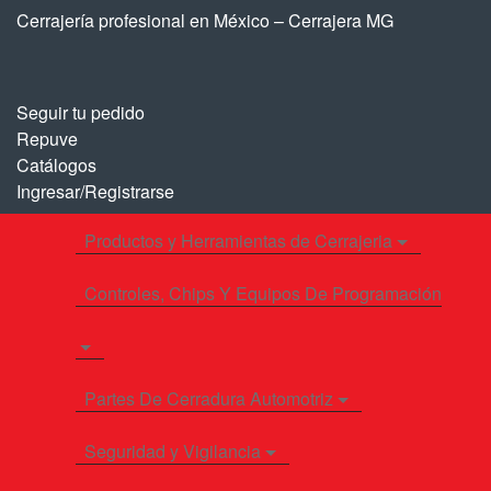
Saltar
Saltar
Cerrajería profesional en México – Cerrajera MG
a
al
la
contenido
navegación
Seguir tu pedido
Repuve
Catálogos
Ingresar/Registrarse
Productos y Herramientas de Cerrajeria
Controles, Chips Y Equipos De Programación
Partes De Cerradura Automotriz
Seguridad y Vigilancia