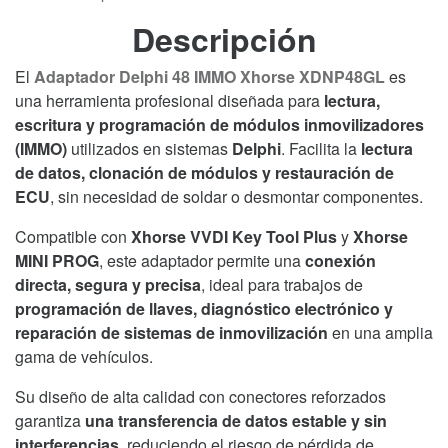
IMMO
Xhorse
Descripción
XDNP48GL
para
El
Adaptador Delphi 48 IMMO Xhorse XDNP48GL
es
Key
una herramienta profesional diseñada para
lectura,
Tool
escritura y programación de módulos inmovilizadores
Plus
(IMMO)
utilizados en sistemas
Delphi
. Facilita la
lectura
y
de datos, clonación de módulos y restauración de
MINI
ECU
, sin necesidad de soldar o desmontar componentes.
PROG
Compatible con
Xhorse VVDI Key Tool Plus
y
Xhorse
–
MINI PROG
, este adaptador permite una
conexión
Lectura
directa, segura y precisa
, ideal para trabajos de
y
programación de llaves, diagnóstico electrónico y
Programación
reparación de sistemas de inmovilización
en una amplia
de
gama de vehículos.
Módulos
Inmovilizadores
Su diseño de alta calidad con conectores reforzados
cantidad
garantiza
una transferencia de datos estable y sin
interferencias
, reduciendo el riesgo de pérdida de