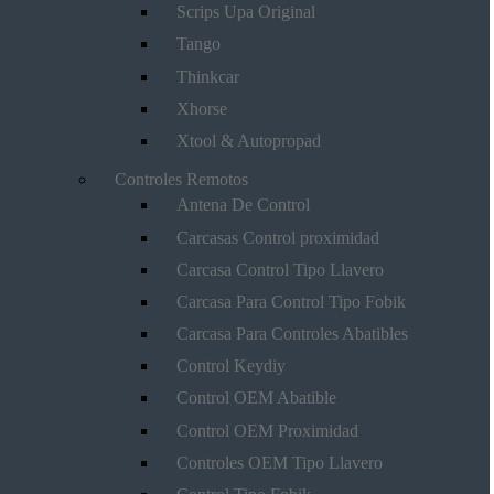
Scrips Upa Original
Tango
Thinkcar
Xhorse
Xtool & Autopropad
Controles Remotos
Antena De Control
Carcasas Control proximidad
Carcasa Control Tipo Llavero
Carcasa Para Control Tipo Fobik
Carcasa Para Controles Abatibles
Control Keydiy
Control OEM Abatible
Control OEM Proximidad
Controles OEM Tipo Llavero