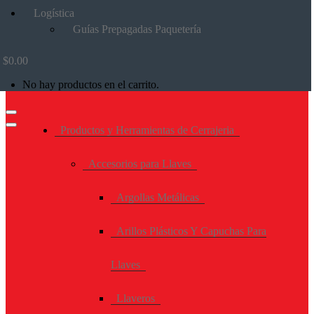
Logística
Guías Prepagadas Paquetería
$
0.00
No hay productos en el carrito.
Productos y Herramientas de Cerrajeria
Accesorios para Llaves
Argollas Metálicas
Arillos Plásticos Y Capuchas Para
Llaves
Llaveros