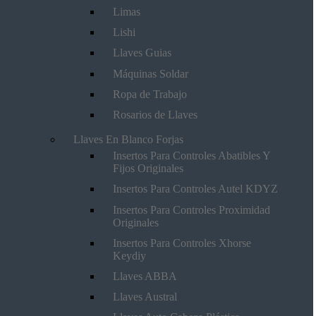
Limas
Lishi
Llaves Guias
Máquinas Soldar
Ropa de Trabajo
Rosarios de Llaves
Llaves En Blanco Forjas
Insertos Para Controles Abatibles Y
Fijos Originales
Insertos Para Controles Autel KDYZ
Insertos Para Controles Proximidad
Originales
Insertos Para Controles Xhorse
Keydiy
Llaves ABBA
Llaves Austral