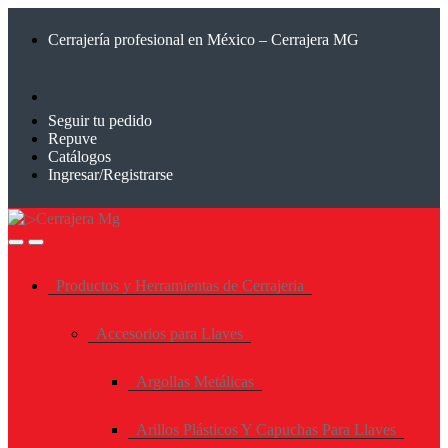
Saltar
Saltar
a
al
Cerrajería profesional en México – Cerrajera MG
la
contenido
navegación
Seguir tu pedido
Repuve
Catálogos
Ingresar/Registrarse
Productos y Herramientas de Cerrajeria
Accesorios para Llaves
Argollas Metálicas
Arillos Plásticos Y Capuchas Para Llaves