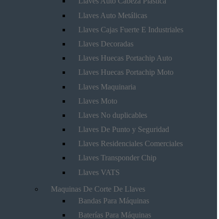
Llaves Auto Cabeza Plástica
Llaves Auto Metálicas
Llaves Cajas Fuerte E Industriales
Llaves Decoradas
Llaves Huecas Portachip Auto
Llaves Huecas Portachip Moto
Llaves Maquinaria
Llaves Moto
Llaves No duplicables
Llaves De Punto y Seguridad
Llaves Residenciales Comerciales
Llaves Transponder Chip
Llaves VATS
Maquinas De Corte De Llaves
Bandas Para Máquinas
Baterías Para Máquinas