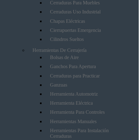
Cerraduras Para Muebles
Cerraduras Uso Industrial
Chapas Eléctricas
Cierrapuertas Emergencia
Cilindros Sueltos
Herramientas De Cerrajería
Bolsas de Aire
Ganchos Para Apertura
Cerraduras para Practicar
Ganzuas
Herramienta Automotriz
Herramienta Eléctrica
Herramienta Para Controles
Herramientas Manuales
Herramientas Para Instalación
Cerraduras