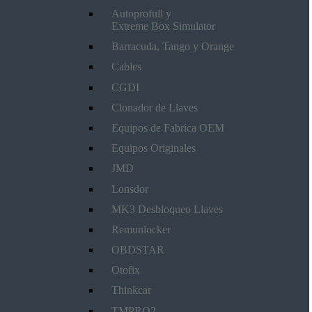
Autoprofull y
Extreme Box Simulator
Barracuda, Tango y Orange
Cables
CGDI
Clonador de Llaves
Equipos de Fabrica OEM
Equipos Originales
JMD
Lonsdor
MK3 Desbloqueo Llaves
Remunlocker
OBDSTAR
Otofix
Thinkcar
TMPRO2