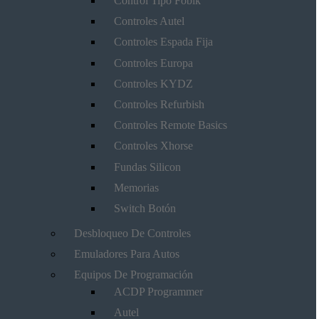
Control Tipo Fobik
Controles Autel
Controles Espada Fija
Controles Europa
Controles KYDZ
Controles Refurbish
Controles Remote Basics
Controles Xhorse
Fundas Silicon
Memorias
Switch Botón
Desbloqueo De Controles
Emuladores Para Autos
Equipos De Programación
ACDP Programmer
Autel