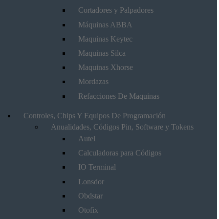
Cortadores y Palpadores
Máquinas ABBA
Maquinas Keytec
Maquinas Silca
Maquinas Xhorse
Mordazas
Refacciones De Maquinas
Controles, Chips Y Equipos De Programación
Anualidades, Códigos Pin, Software y Tokens
Autel
Calculadoras para Códigos
IO Terminal
Lonsdor
Obdstar
Otofix