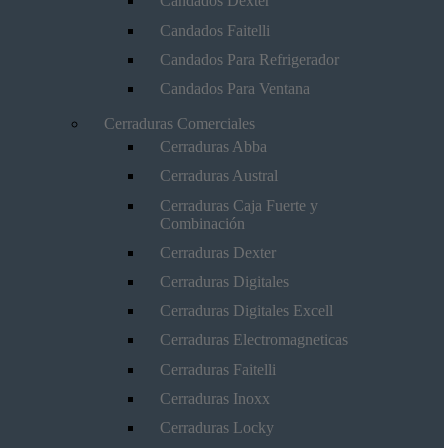
Candados Dexter
Candados Faitelli
Candados Para Refrigerador
Candados Para Ventana
Cerraduras Comerciales
Cerraduras Abba
Cerraduras Austral
Cerraduras Caja Fuerte y
Combinación
Cerraduras Dexter
Cerraduras Digitales
Cerraduras Digitales Excell
Cerraduras Electromagneticas
Cerraduras Faitelli
Cerraduras Inoxx
Cerraduras Locky