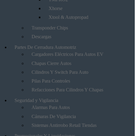
Xhorse
Xtool & Autopropad
Transponder Chips
Descargas
Partes De Cerradura Automotriz
Cargadores Eléctricos Para Autos EV
Chapas Cierre Autos
Cilindros Y Switch Para Auto
Pilas Para Controles
Refacciones Para Cilindros Y Chapas
Seguridad y Vigilancia
Alarmas Para Autos
Cámaras De Vigilancia
Sistemas Antirrobo Retail Tiendas
Promocionales Y Liquidaciones