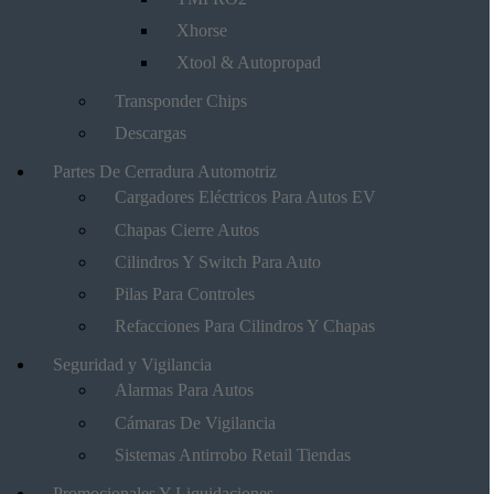
Xhorse
Xtool & Autopropad
Transponder Chips
Descargas
Partes De Cerradura Automotriz
Cargadores Eléctricos Para Autos EV
Chapas Cierre Autos
Cilindros Y Switch Para Auto
Pilas Para Controles
Refacciones Para Cilindros Y Chapas
Seguridad y Vigilancia
Alarmas Para Autos
Cámaras De Vigilancia
Sistemas Antirrobo Retail Tiendas
Promocionales Y Liquidaciones