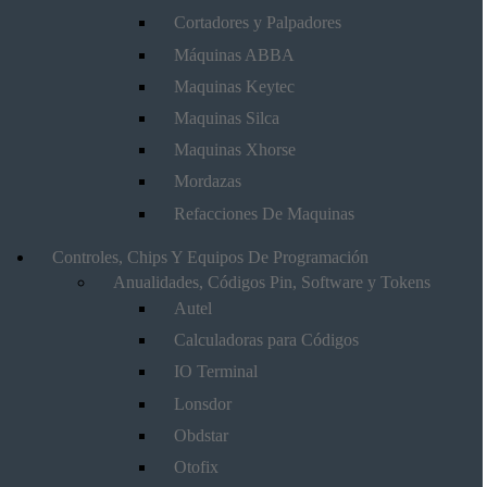
Cortadores y Palpadores
Máquinas ABBA
Maquinas Keytec
Maquinas Silca
Maquinas Xhorse
Mordazas
Refacciones De Maquinas
Controles, Chips Y Equipos De Programación
Anualidades, Códigos Pin, Software y Tokens
Autel
Calculadoras para Códigos
IO Terminal
Lonsdor
Obdstar
Otofix