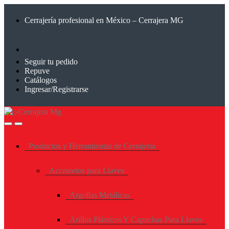
Saltar
Saltar
a
al
Cerrajería profesional en México – Cerrajera MG
la
contenido
navegación
Seguir tu pedido
Repuve
Catálogos
Ingresar/Registrarse
Productos y Herramientas de Cerrajeria
Accesorios para Llaves
Argollas Metálicas
Arillos Plásticos Y Capuchas Para Llaves