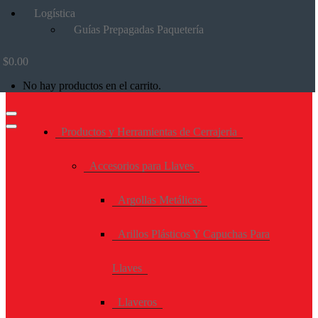
Logística
Guías Prepagadas Paquetería
$
0.00
No hay productos en el carrito.
Productos y Herramientas de Cerrajeria
Accesorios para Llaves
Argollas Metálicas
Arillos Plásticos Y Capuchas Para
Llaves
Llaveros