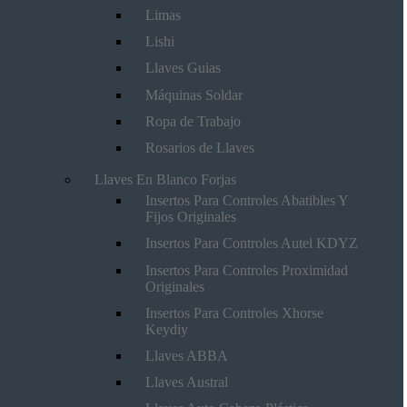
Limas
Lishi
Llaves Guias
Máquinas Soldar
Ropa de Trabajo
Rosarios de Llaves
Llaves En Blanco Forjas
Insertos Para Controles Abatibles Y
Fijos Originales
Insertos Para Controles Autel KDYZ
Insertos Para Controles Proximidad
Originales
Insertos Para Controles Xhorse
Keydiy
Llaves ABBA
Llaves Austral