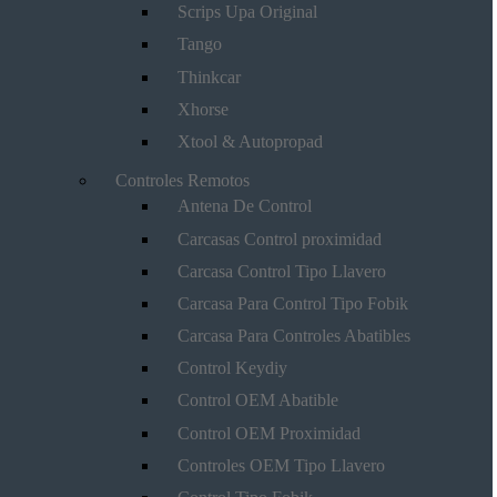
Scrips Upa Original
Tango
Thinkcar
Xhorse
Xtool & Autopropad
Controles Remotos
Antena De Control
Carcasas Control proximidad
Carcasa Control Tipo Llavero
Carcasa Para Control Tipo Fobik
Carcasa Para Controles Abatibles
Control Keydiy
Control OEM Abatible
Control OEM Proximidad
Controles OEM Tipo Llavero