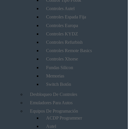
Control Tipo Fobik
Controles Autel
Controles Espada Fija
Controles Europa
Controles KYDZ
Controles Refurbish
Controles Remote Basics
Controles Xhorse
Fundas Silicon
Memorias
Switch Botón
Desbloqueo De Controles
Emuladores Para Autos
Equipos De Programación
ACDP Programmer
Autel