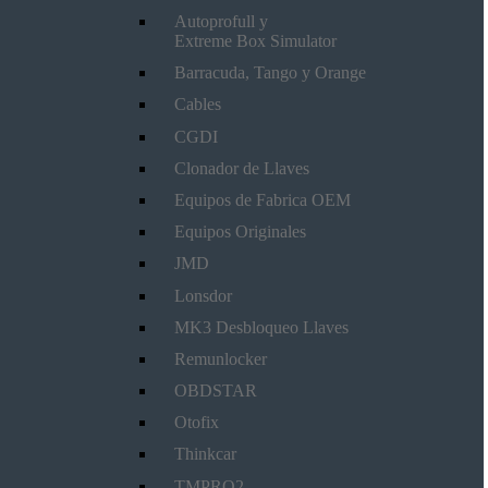
Autoprofull y
Extreme Box Simulator
Barracuda, Tango y Orange
Cables
CGDI
Clonador de Llaves
Equipos de Fabrica OEM
Equipos Originales
JMD
Lonsdor
MK3 Desbloqueo Llaves
Remunlocker
OBDSTAR
Otofix
Thinkcar
TMPRO2