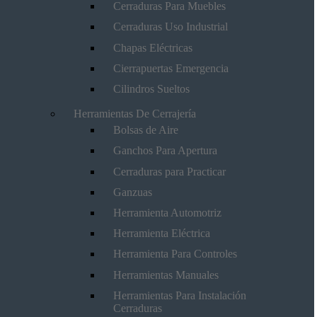
Cerraduras Para Muebles
Cerraduras Uso Industrial
Chapas Eléctricas
Cierrapuertas Emergencia
Cilindros Sueltos
Herramientas De Cerrajería
Bolsas de Aire
Ganchos Para Apertura
Cerraduras para Practicar
Ganzuas
Herramienta Automotriz
Herramienta Eléctrica
Herramienta Para Controles
Herramientas Manuales
Herramientas Para Instalación
Cerraduras