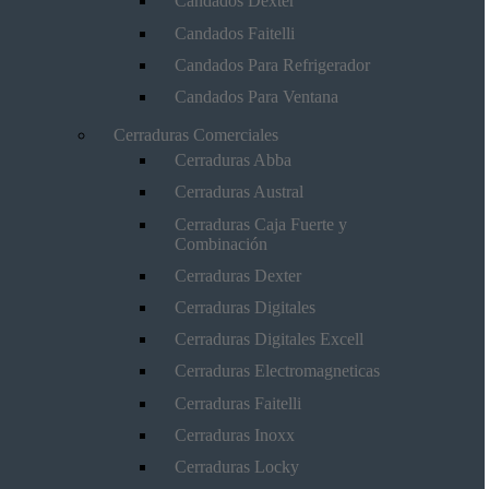
Candados Dexter
Candados Faitelli
Candados Para Refrigerador
Candados Para Ventana
Cerraduras Comerciales
Cerraduras Abba
Cerraduras Austral
Cerraduras Caja Fuerte y
Combinación
Cerraduras Dexter
Cerraduras Digitales
Cerraduras Digitales Excell
Cerraduras Electromagneticas
Cerraduras Faitelli
Cerraduras Inoxx
Cerraduras Locky