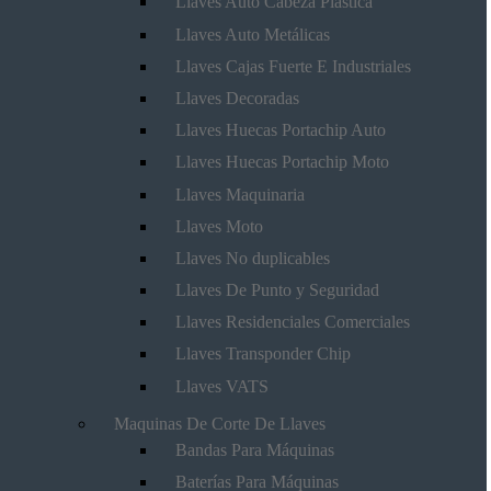
Llaves Auto Cabeza Plástica
Llaves Auto Metálicas
Llaves Cajas Fuerte E Industriales
Llaves Decoradas
Llaves Huecas Portachip Auto
Llaves Huecas Portachip Moto
Llaves Maquinaria
Llaves Moto
Llaves No duplicables
Llaves De Punto y Seguridad
Llaves Residenciales Comerciales
Llaves Transponder Chip
Llaves VATS
Maquinas De Corte De Llaves
Bandas Para Máquinas
Baterías Para Máquinas