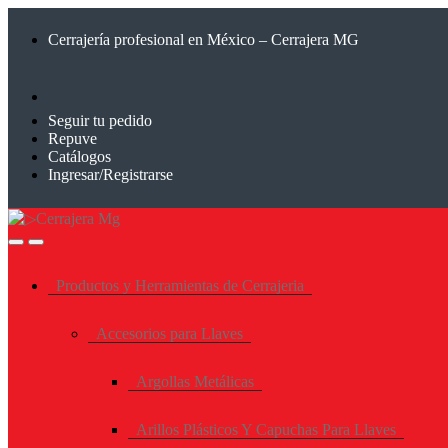
Saltar
Saltar
a
al
Cerrajería profesional en México – Cerrajera MG
la
contenido
navegación
Seguir tu pedido
Repuve
Catálogos
Ingresar/Registrarse
Productos y Herramientas de Cerrajeria
Accesorios para Llaves
Argollas Metálicas
Arillos Plásticos Y Capuchas Para Llaves