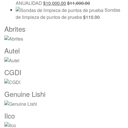
ANUALIDAD
$
10,000.00
$
11,000.00
Sondas
de limpieza de puntos de prueba
$
110.00
Marcas
Abrites
De
Carrusel
Autel
CGDI
Genuine Lishi
Ilco