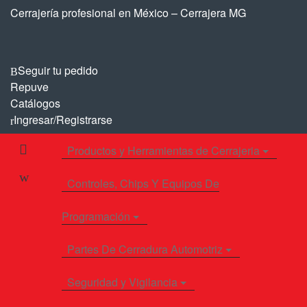
Saltar
Saltar
Cerrajería profesional en México – Cerrajera MG
a
al
la
contenido
navegación
Seguir tu pedido
Repuve
Catálogos
Ingresar/Registrarse
Productos y Herramientas de Cerrajeria
Controles, Chips Y Equipos De
Programación
Partes De Cerradura Automotriz
Seguridad y Vigilancia