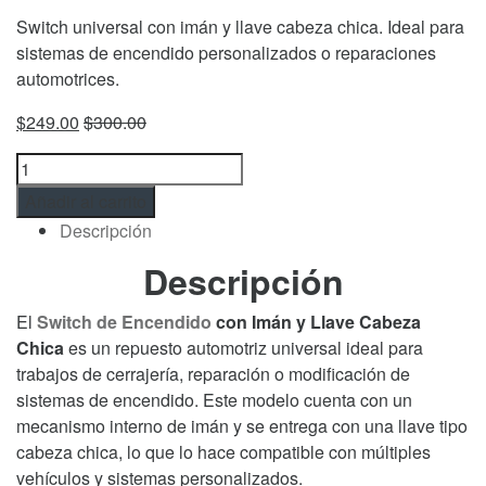
Switch universal con imán y llave cabeza chica. Ideal para
sistemas de encendido personalizados o reparaciones
automotrices.
$
249.00
$
300.00
Switch
de
Añadir al carrito
Encendido
Descripción
con
Imán
Descripción
y
Llave
El
Switch de Encendido
con Imán y Llave Cabeza
Cabeza
Chica
es un repuesto automotriz universal ideal para
Chica
trabajos de cerrajería, reparación o modificación de
–
sistemas de encendido. Este modelo cuenta con un
Repuesto
mecanismo interno de imán y se entrega con una llave tipo
Automotriz
cabeza chica, lo que lo hace compatible con múltiples
Universal
vehículos y sistemas personalizados.