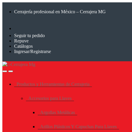
Saltar
Saltar
a
al
Cerrajería profesional en México – Cerrajera MG
la
contenido
navegación
Seguir tu pedido
Repuve
Catálogos
Ingresar/Registrarse
Productos y Herramientas de Cerrajeria
Accesorios para Llaves
Argollas Metálicas
Arillos Plásticos Y Capuchas Para Llaves