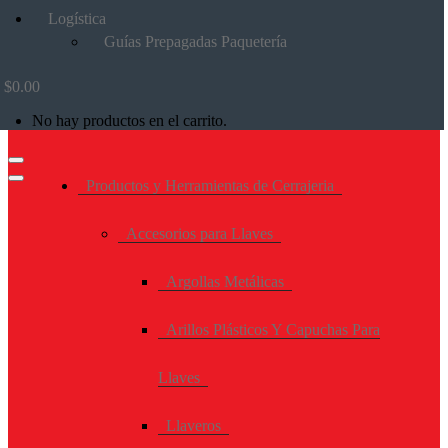
Logística
Guías Prepagadas Paquetería
$
0.00
No hay productos en el carrito.
Productos y Herramientas de Cerrajeria
Accesorios para Llaves
Argollas Metálicas
Arillos Plásticos Y Capuchas Para
Llaves
Llaveros