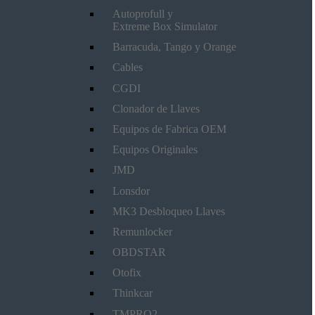
Autoprofull y
Extreme Box Simulator
Barracuda, Tango y Orange
Cables
CGDI
Clonador de Llaves
Equipos de Fabrica OEM
Equipos Originales
JMD
Lonsdor
MK3 Desbloqueo Llaves
Remunlocker
OBDSTAR
Otofix
Thinkcar
TMPRO2