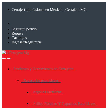
Saltar
Saltar
a
al
Cerrajería profesional en México – Cerrajera MG
la
contenido
navegación
Seguir tu pedido
Repuve
Catálogos
Ingresar/Registrarse
Productos y Herramientas de Cerrajeria
Accesorios para Llaves
Argollas Metálicas
Arillos Plásticos Y Capuchas Para Llaves