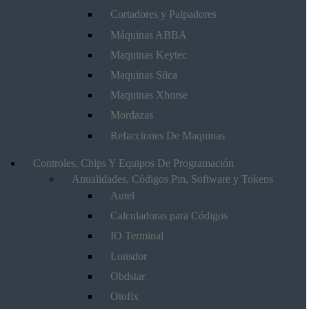
Cortadores y Palpadores
Máquinas ABBA
Maquinas Keytec
Maquinas Silca
Maquinas Xhorse
Mordazas
Refacciones De Maquinas
Controles, Chips Y Equipos De Programación
Anualidades, Códigos Pin, Software y Tokens
Autel
Calculadoras para Códigos
IO Terminal
Lonsdor
Obdstar
Otofix