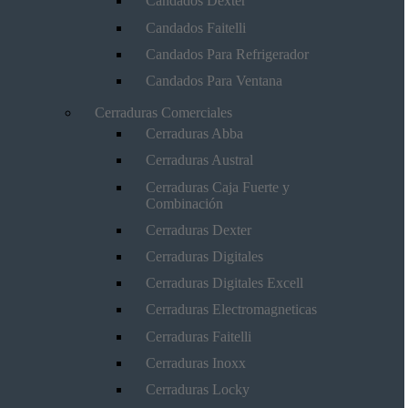
Candados Dexter
Candados Faitelli
Candados Para Refrigerador
Candados Para Ventana
Cerraduras Comerciales
Cerraduras Abba
Cerraduras Austral
Cerraduras Caja Fuerte y
Combinación
Cerraduras Dexter
Cerraduras Digitales
Cerraduras Digitales Excell
Cerraduras Electromagneticas
Cerraduras Faitelli
Cerraduras Inoxx
Cerraduras Locky