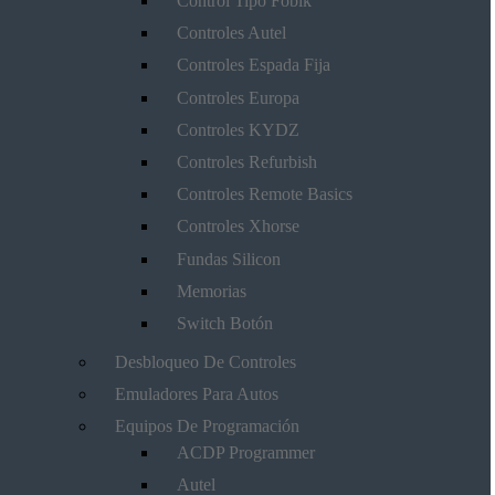
Control Tipo Fobik
Controles Autel
Controles Espada Fija
Controles Europa
Controles KYDZ
Controles Refurbish
Controles Remote Basics
Controles Xhorse
Fundas Silicon
Memorias
Switch Botón
Desbloqueo De Controles
Emuladores Para Autos
Equipos De Programación
ACDP Programmer
Autel