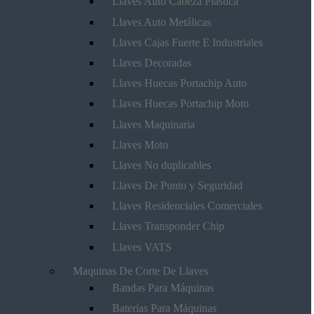
Llaves Auto Cabeza Plástica
Llaves Auto Metálicas
Llaves Cajas Fuerte E Industriales
Llaves Decoradas
Llaves Huecas Portachip Auto
Llaves Huecas Portachip Moto
Llaves Maquinaria
Llaves Moto
Llaves No duplicables
Llaves De Punto y Seguridad
Llaves Residenciales Comerciales
Llaves Transponder Chip
Llaves VATS
Maquinas De Corte De Llaves
Bandas Para Máquinas
Baterías Para Máquinas