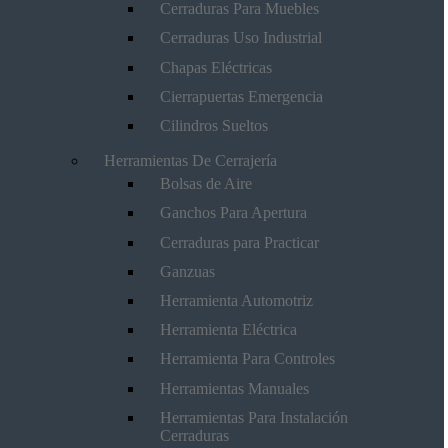
Cerraduras Para Muebles
Cerraduras Uso Industrial
Chapas Eléctricas
Cierrapuertas Emergencia
Cilindros Sueltos
Herramientas De Cerrajería
Bolsas de Aire
Ganchos Para Apertura
Cerraduras para Practicar
Ganzuas
Herramienta Automotriz
Herramienta Eléctrica
Herramienta Para Controles
Herramientas Manuales
Herramientas Para Instalación
Cerraduras