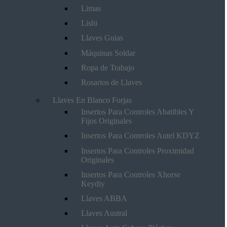
Limas
Lishi
Llaves Guias
Máquinas Soldar
Ropa de Trabajo
Rosarios de Llaves
Llaves En Blanco Forjas
Insertos Para Controles Abatibles Y
Fijos Originales
Insertos Para Controles Autel KDYZ
Insertos Para Controles Proximidad
Originales
Insertos Para Controles Xhorse
Keydiy
Llaves ABBA
Llaves Austral