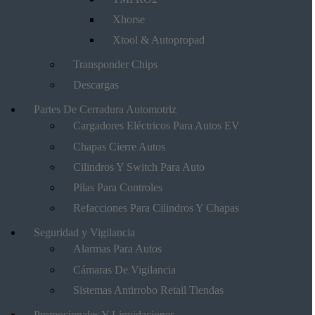
Xhorse
Xtool & Autopropad
Transponder Chips
Descargas
Partes De Cerradura Automotriz
Cargadores Eléctricos Para Autos EV
Chapas Cierre Autos
Cilindros Y Switch Para Auto
Pilas Para Controles
Refacciones Para Cilindros Y Chapas
Seguridad y Vigilancia
Alarmas Para Autos
Cámaras De Vigilancia
Sistemas Antirrobo Retail Tiendas
Promocionales Y Liquidaciones