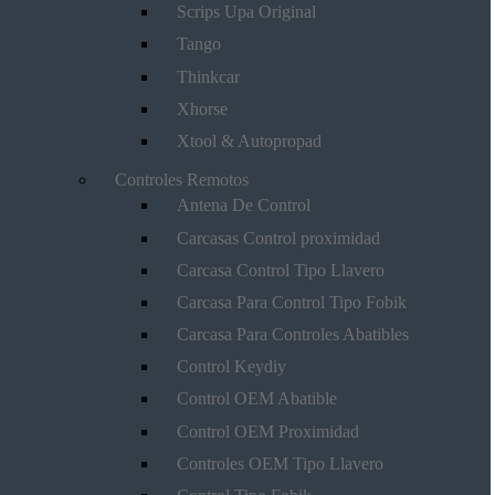
Scrips Upa Original
Tango
Thinkcar
Xhorse
Xtool & Autopropad
Controles Remotos
Antena De Control
Carcasas Control proximidad
Carcasa Control Tipo Llavero
Carcasa Para Control Tipo Fobik
Carcasa Para Controles Abatibles
Control Keydiy
Control OEM Abatible
Control OEM Proximidad
Controles OEM Tipo Llavero