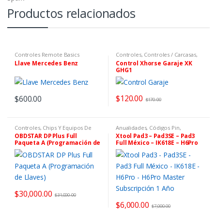
Productos relacionados
Controles Remote Basics
Controles
,
Controles / Carcasas
,
Xhorse
Llave Mercedes Benz
Control Xhorse Garaje XK
GHG1
$
120.00
$
600.00
$
170.00
Controles, Chips Y Equipos De
Anualidades, Códigos Pin,
Programación
,
OBDSTAR
Software y Tokens
,
Fabricante
,
OBDSTAR DP Plus Full
Xtool Pad3 – Pad3SE – Pad3
Xtool & Autopropad
Paqueta A (Programación de
Full México – IK618E – H6Pro
Llaves)
– H6Pro Master Subscripción
1 Año
$
30,000.00
$
31,000.00
$
6,000.00
$
7,000.00