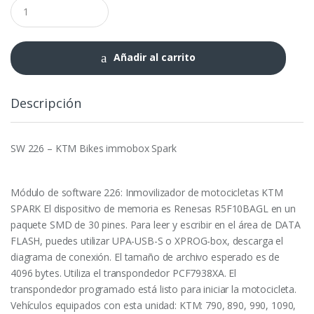
SW
226
-
KTM
Bikes
Añadir al carrito
immobox
Spark
cantidad
Descripción
SW 226 – KTM Bikes immobox Spark
Módulo de software 226: Inmovilizador de motocicletas KTM
SPARK El dispositivo de memoria es Renesas R5F10BAGL en un
paquete SMD de 30 pines. Para leer y escribir en el área de DATA
FLASH, puedes utilizar UPA-USB-S o XPROG-box, descarga el
diagrama de conexión. El tamaño de archivo esperado es de
4096 bytes. Utiliza el transpondedor PCF7938XA. El
transpondedor programado está listo para iniciar la motocicleta.
Vehículos equipados con esta unidad: KTM: 790, 890, 990, 1090,