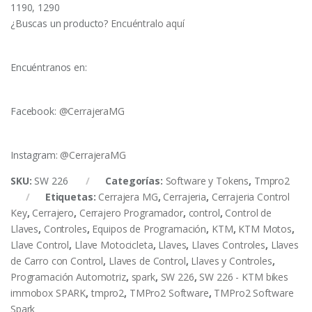
1190, 1290
¿Buscas un producto?
Encuéntralo aquí
Encuéntranos en:
Facebook:
@CerrajeraMG
Instagram:
@CerrajeraMG
SKU:
SW 226
Categorías:
Software y Tokens
,
Tmpro2
Etiquetas:
Cerrajera MG
,
Cerrajeria
,
Cerrajeria Control
Key
,
Cerrajero
,
Cerrajero Programador
,
control
,
Control de
Llaves
,
Controles
,
Equipos de Programación
,
KTM
,
KTM Motos
,
Llave Control
,
Llave Motocicleta
,
Llaves
,
Llaves Controles
,
Llaves
de Carro con Control
,
Llaves de Control
,
Llaves y Controles
,
Programación Automotriz
,
spark
,
SW 226
,
SW 226 - KTM bikes
immobox SPARK
,
tmpro2
,
TMPro2 Software
,
TMPro2 Software
Spark