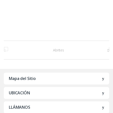
M
a
r
c
Mapa del Sitio
a
UBICACIÓN
s
D
LLÁMANOS