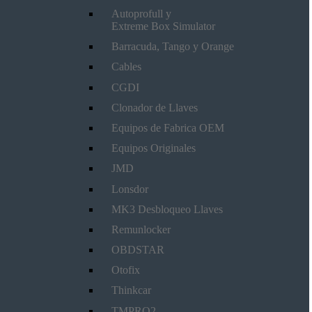
Autoprofull y
Extreme Box Simulator
Barracuda, Tango y Orange
Cables
CGDI
Clonador de Llaves
Equipos de Fabrica OEM
Equipos Originales
JMD
Lonsdor
MK3 Desbloqueo Llaves
Remunlocker
OBDSTAR
Otofix
Thinkcar
TMPRO2