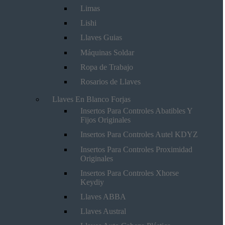
Limas
Lishi
Llaves Guias
Máquinas Soldar
Ropa de Trabajo
Rosarios de Llaves
Llaves En Blanco Forjas
Insertos Para Controles Abatibles Y
Fijos Originales
Insertos Para Controles Autel KDYZ
Insertos Para Controles Proximidad
Originales
Insertos Para Controles Xhorse
Keydiy
Llaves ABBA
Llaves Austral