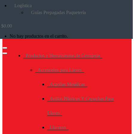
Logística
Guías Prepagadas Paquetería
$
0.00
No hay productos en el carrito.
Productos y Herramientas de Cerrajeria
Accesorios para Llaves
Argollas Metálicas
Arillos Plásticos Y Capuchas Para
Llaves
Llaveros