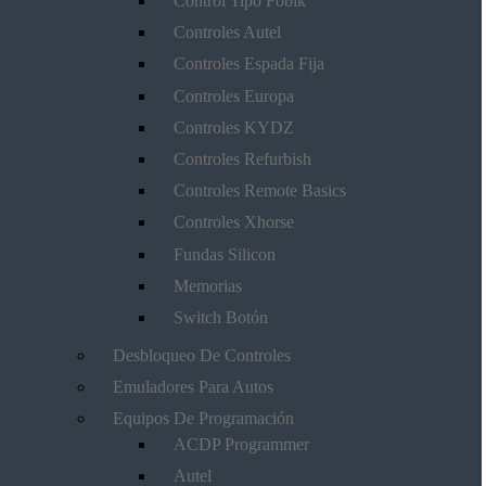
Control Tipo Fobik
Controles Autel
Controles Espada Fija
Controles Europa
Controles KYDZ
Controles Refurbish
Controles Remote Basics
Controles Xhorse
Fundas Silicon
Memorias
Switch Botón
Desbloqueo De Controles
Emuladores Para Autos
Equipos De Programación
ACDP Programmer
Autel