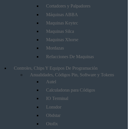
Cortadores y Palpadores
Máquinas ABBA
Maquinas Keytec
Maquinas Silca
Maquinas Xhorse
Mordazas
Refacciones De Maquinas
Controles, Chips Y Equipos De Programación
Anualidades, Códigos Pin, Software y Tokens
Autel
Calculadoras para Códigos
IO Terminal
Lonsdor
Obdstar
Otofix