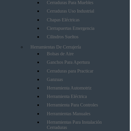
Cerraduras Para Muebles
Cerraduras Uso Industrial
Chapas Eléctricas
Cierrapuertas Emergencia
Cilindros Sueltos
Herramientas De Cerrajería
Bolsas de Aire
Ganchos Para Apertura
Cerraduras para Practicar
Ganzuas
Herramienta Automotriz
Herramienta Eléctrica
Herramienta Para Controles
Herramientas Manuales
Herramientas Para Instalación
Cerraduras