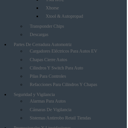
Xhorse
Xtool & Autopropad
Transponder Chips
Descargas
Partes De Cerradura Automotriz
Cargadores Eléctricos Para Autos EV
Chapas Cierre Autos
Cilindros Y Switch Para Auto
Pilas Para Controles
Refacciones Para Cilindros Y Chapas
Seguridad y Vigilancia
Alarmas Para Autos
Cámaras De Vigilancia
Sistemas Antirrobo Retail Tiendas
Promocionales Y Liquidaciones