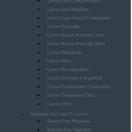
Llaves Auto Cabeza Plástica
Llaves Auto Metálicas
Llaves Cajas Fuerte E Industriales
Llaves Decoradas
Llaves Huecas Portachip Auto
Llaves Huecas Portachip Moto
Llaves Maquinaria
Llaves Moto
Llaves No duplicables
Llaves De Punto y Seguridad
Llaves Residenciales Comerciales
Llaves Transponder Chip
Llaves VATS
Maquinas De Corte De Llaves
Bandas Para Máquinas
Baterías Para Máquinas