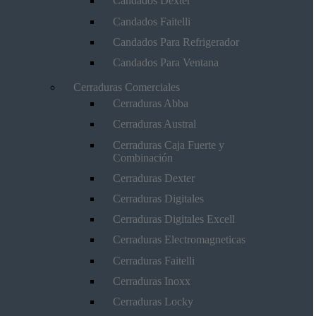
Candados Dexter
Candados Faitelli
Candados Para Refrigerador
Candados Para Ventana
Cerraduras Comerciales
Cerraduras Abba
Cerraduras Austral
Cerraduras Caja Fuerte y
Combinación
Cerraduras Dexter
Cerraduras Digitales
Cerraduras Digitales Excell
Cerraduras Electromagneticas
Cerraduras Faitelli
Cerraduras Inoxx
Cerraduras Locky