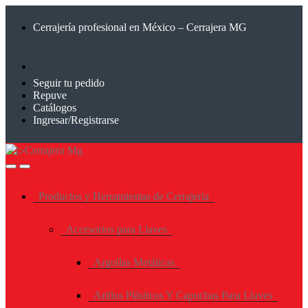
Saltar
Saltar
a
al
Cerrajería profesional en México – Cerrajera MG
la
contenido
navegación
Seguir tu pedido
Repuve
Catálogos
Ingresar/Registrarse
Productos y Herramientas de Cerrajeria
Accesorios para Llaves
Argollas Metálicas
Arillos Plásticos Y Capuchas Para Llaves