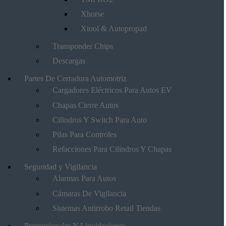
Xhorse
Xtool & Autopropad
Transponder Chips
Descargas
Partes De Cerradura Automotriz
Cargadores Eléctricos Para Autos EV
Chapas Cierre Autos
Cilindros Y Switch Para Auto
Pilas Para Controles
Refacciones Para Cilindros Y Chapas
Seguridad y Vigilancia
Alarmas Para Autos
Cámaras De Vigilancia
Sistemas Antirrobo Retail Tiendas
Promocionales Y Liquidaciones