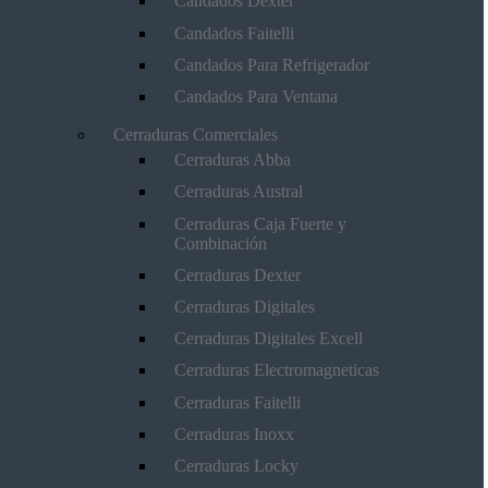
Candados Dexter
Candados Faitelli
Candados Para Refrigerador
Candados Para Ventana
Cerraduras Comerciales
Cerraduras Abba
Cerraduras Austral
Cerraduras Caja Fuerte y
Combinación
Cerraduras Dexter
Cerraduras Digitales
Cerraduras Digitales Excell
Cerraduras Electromagneticas
Cerraduras Faitelli
Cerraduras Inoxx
Cerraduras Locky