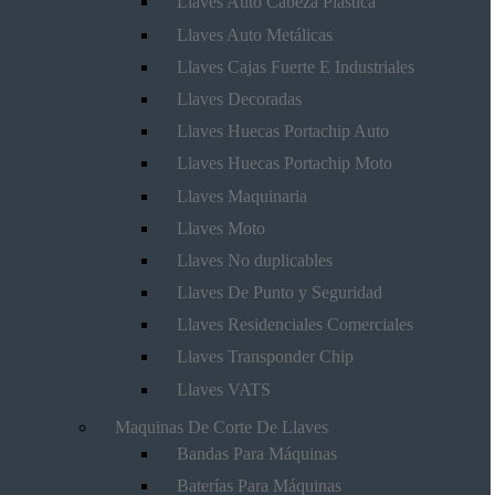
Llaves Auto Cabeza Plástica
Llaves Auto Metálicas
Llaves Cajas Fuerte E Industriales
Llaves Decoradas
Llaves Huecas Portachip Auto
Llaves Huecas Portachip Moto
Llaves Maquinaria
Llaves Moto
Llaves No duplicables
Llaves De Punto y Seguridad
Llaves Residenciales Comerciales
Llaves Transponder Chip
Llaves VATS
Maquinas De Corte De Llaves
Bandas Para Máquinas
Baterías Para Máquinas