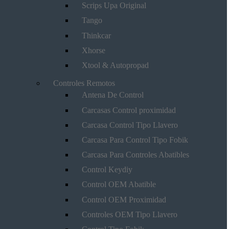
Scrips Upa Original
Tango
Thinkcar
Xhorse
Xtool & Autopropad
Controles Remotos
Antena De Control
Carcasas Control proximidad
Carcasa Control Tipo Llavero
Carcasa Para Control Tipo Fobik
Carcasa Para Controles Abatibles
Control Keydiy
Control OEM Abatible
Control OEM Proximidad
Controles OEM Tipo Llavero