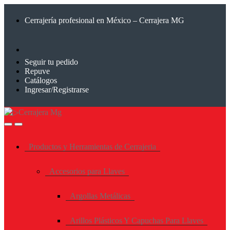
Saltar
Saltar
a
al
Cerrajería profesional en México – Cerrajera MG
la
contenido
navegación
Seguir tu pedido
Repuve
Catálogos
Ingresar/Registrarse
Productos y Herramientas de Cerrajeria
Accesorios para Llaves
Argollas Metálicas
Arillos Plásticos Y Capuchas Para Llaves