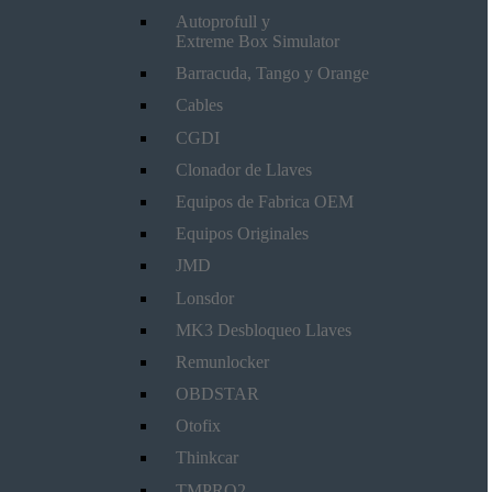
Autoprofull y
Extreme Box Simulator
Barracuda, Tango y Orange
Cables
CGDI
Clonador de Llaves
Equipos de Fabrica OEM
Equipos Originales
JMD
Lonsdor
MK3 Desbloqueo Llaves
Remunlocker
OBDSTAR
Otofix
Thinkcar
TMPRO2