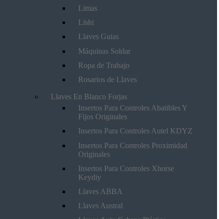
Limas
Lishi
Llaves Guias
Máquinas Soldar
Ropa de Trabajo
Rosarios de Llaves
Llaves En Blanco Forjas
Insertos Para Controles Abatibles Y
Fijos Originales
Insertos Para Controles Autel KDYZ
Insertos Para Controles Proximidad
Originales
Insertos Para Controles Xhorse
Keydiy
Llaves ABBA
Llaves Austral