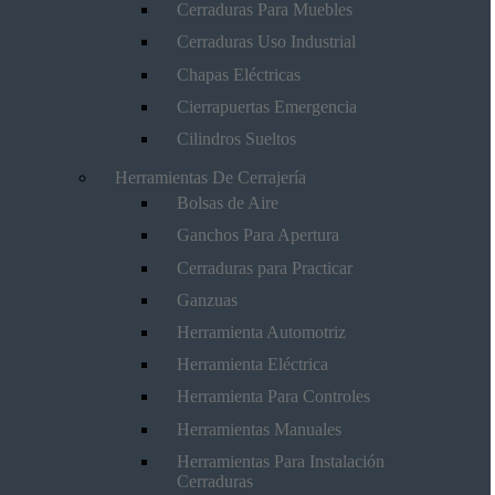
Cerraduras Para Muebles
Cerraduras Uso Industrial
Chapas Eléctricas
Cierrapuertas Emergencia
Cilindros Sueltos
Herramientas De Cerrajería
Bolsas de Aire
Ganchos Para Apertura
Cerraduras para Practicar
Ganzuas
Herramienta Automotriz
Herramienta Eléctrica
Herramienta Para Controles
Herramientas Manuales
Herramientas Para Instalación
Cerraduras