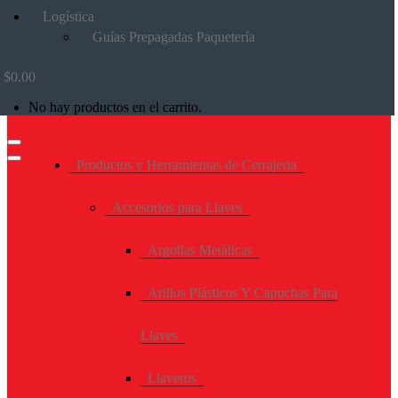
Logística
Guías Prepagadas Paquetería
$
0.00
No hay productos en el carrito.
Productos y Herramientas de Cerrajeria
Accesorios para Llaves
Argollas Metálicas
Arillos Plásticos Y Capuchas Para
Llaves
Llaveros