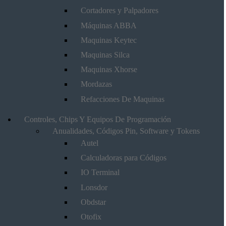
Cortadores y Palpadores
Máquinas ABBA
Maquinas Keytec
Maquinas Silca
Maquinas Xhorse
Mordazas
Refacciones De Maquinas
Controles, Chips Y Equipos De Programación
Anualidades, Códigos Pin, Software y Tokens
Autel
Calculadoras para Códigos
IO Terminal
Lonsdor
Obdstar
Otofix