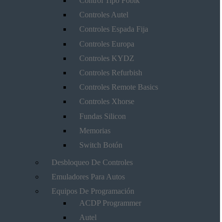
Control Tipo Fobik
Controles Autel
Controles Espada Fija
Controles Europa
Controles KYDZ
Controles Refurbish
Controles Remote Basics
Controles Xhorse
Fundas Silicon
Memorias
Switch Botón
Desbloqueo De Controles
Emuladores Para Autos
Equipos De Programación
ACDP Programmer
Autel