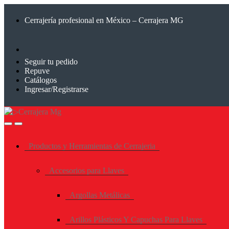
Saltar
Saltar
a
al
Cerrajería profesional en México – Cerrajera MG
la
contenido
navegación
Seguir tu pedido
Repuve
Catálogos
Ingresar/Registrarse
Productos y Herramientas de Cerrajeria
Accesorios para Llaves
Argollas Metálicas
Arillos Plásticos Y Capuchas Para Llaves