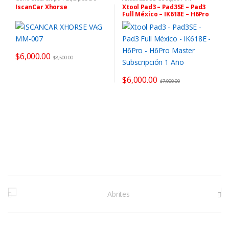
Programación
,
Equipos Xhorse
,
Software y Tokens
,
Fabricante
,
IscanCar Xhorse
Xtool Pad3 – Pad3SE – Pad3
Fabricante
,
Xhorse
,
Xhorse
Xtool & Autopropad
Full México – IK618E – H6Pro
– H6Pro Master Subscripción
1 Año
$
6,000.00
$
8,500.00
$
6,000.00
$
7,000.00
M
a
r