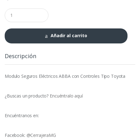
Modulo
Seguros
Eléctricos
ABBA
con
Añadir al carrito
Controles
Tipo
Toyota
Descripción
cantidad
Modulo Seguros Eléctricos ABBA con Controles Tipo Toyota
¿Buscas un producto?
Encuéntralo aquí
Encuéntranos en:
Facebook:
@CerrajeraMG