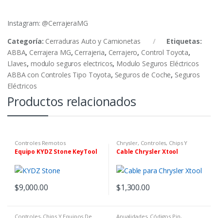
Instagram:
@CerrajeraMG
Categoría:
Cerraduras Auto y Camionetas
Etiquetas:
ABBA
,
Cerrajera MG
,
Cerrajeria
,
Cerrajero
,
Control Toyota
,
Llaves
,
modulo seguros electricos
,
Modulo Seguros Eléctricos
ABBA con Controles Tipo Toyota
,
Seguros de Coche
,
Seguros
Eléctricos
Productos relacionados
Controles Remotos
Chrysler
,
Controles, Chips Y
Equipos De Programación
,
Equipo KYDZ Stone KeyTool
Cable Chrysler Xtool
Fabricante
,
Xtool & Autopropad
$
9,000.00
$
1,300.00
Controles, Chips Y Equipos De
Anualidades, Códigos Pin,