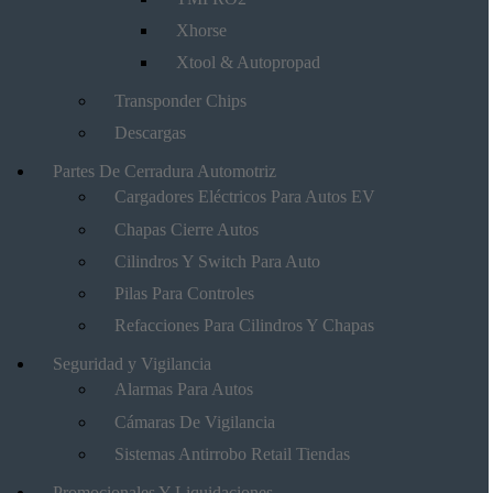
Xhorse
Xtool & Autopropad
Transponder Chips
Descargas
Partes De Cerradura Automotriz
Cargadores Eléctricos Para Autos EV
Chapas Cierre Autos
Cilindros Y Switch Para Auto
Pilas Para Controles
Refacciones Para Cilindros Y Chapas
Seguridad y Vigilancia
Alarmas Para Autos
Cámaras De Vigilancia
Sistemas Antirrobo Retail Tiendas
Promocionales Y Liquidaciones