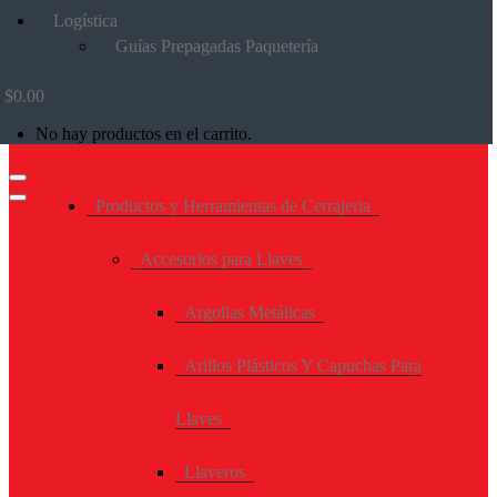
Logística
Guías Prepagadas Paquetería
$
0.00
No hay productos en el carrito.
Productos y Herramientas de Cerrajeria
Accesorios para Llaves
Argollas Metálicas
Arillos Plásticos Y Capuchas Para
Llaves
Llaveros