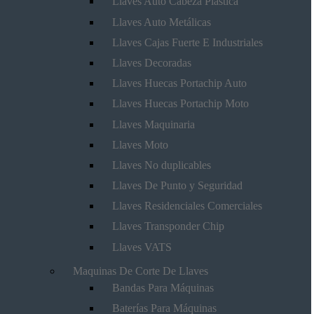
Llaves Auto Cabeza Plástica
Llaves Auto Metálicas
Llaves Cajas Fuerte E Industriales
Llaves Decoradas
Llaves Huecas Portachip Auto
Llaves Huecas Portachip Moto
Llaves Maquinaria
Llaves Moto
Llaves No duplicables
Llaves De Punto y Seguridad
Llaves Residenciales Comerciales
Llaves Transponder Chip
Llaves VATS
Maquinas De Corte De Llaves
Bandas Para Máquinas
Baterías Para Máquinas