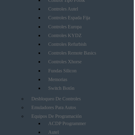
Control Tipo Fobik
Controles Autel
Controles Espada Fija
Controles Europa
Controles KYDZ
Controles Refurbish
Controles Remote Basics
Controles Xhorse
Fundas Silicon
Memorias
Switch Botón
Desbloqueo De Controles
Emuladores Para Autos
Equipos De Programación
ACDP Programmer
Autel