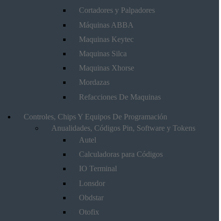
Cortadores y Palpadores
Máquinas ABBA
Maquinas Keytec
Maquinas Silca
Maquinas Xhorse
Mordazas
Refacciones De Maquinas
Controles, Chips Y Equipos De Programación
Anualidades, Códigos Pin, Software y Tokens
Autel
Calculadoras para Códigos
IO Terminal
Lonsdor
Obdstar
Otofix