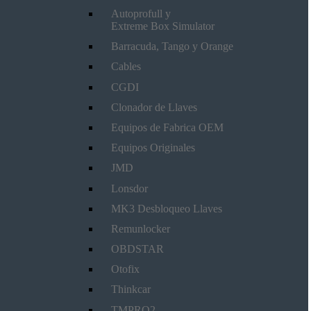
Autoprofull y
Extreme Box Simulator
Barracuda, Tango y Orange
Cables
CGDI
Clonador de Llaves
Equipos de Fabrica OEM
Equipos Originales
JMD
Lonsdor
MK3 Desbloqueo Llaves
Remunlocker
OBDSTAR
Otofix
Thinkcar
TMPRO2