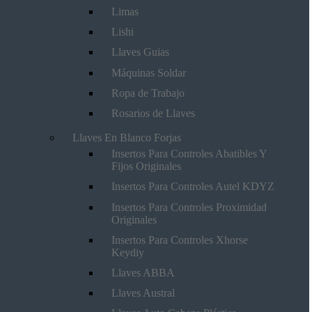
Limas
Lishi
Llaves Guias
Máquinas Soldar
Ropa de Trabajo
Rosarios de Llaves
Llaves En Blanco Forjas
Insertos Para Controles Abatibles Y
Fijos Originales
Insertos Para Controles Autel KDYZ
Insertos Para Controles Proximidad
Originales
Insertos Para Controles Xhorse
Keydiy
Llaves ABBA
Llaves Austral