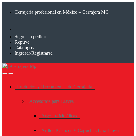
Saltar
Saltar
a
al
Cerrajería profesional en México – Cerrajera MG
la
contenido
navegación
Seguir tu pedido
Repuve
Catálogos
Ingresar/Registrarse
Productos y Herramientas de Cerrajeria
Accesorios para Llaves
Argollas Metálicas
Arillos Plásticos Y Capuchas Para Llaves