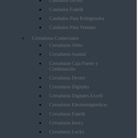
Candados Dexter
Candados Faitelli
Candados Para Refrigerador
Candados Para Ventana
Cerraduras Comerciales
Cerraduras Abba
Cerraduras Austral
Cerraduras Caja Fuerte y
Combinación
Cerraduras Dexter
Cerraduras Digitales
Cerraduras Digitales Excell
Cerraduras Electromagneticas
Cerraduras Faitelli
Cerraduras Inoxx
Cerraduras Locky