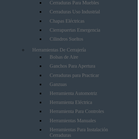
Cerraduras Para Muebles
Cerraduras Uso Industrial
Chapas Eléctricas
Cierrapuertas Emergencia
Cilindros Sueltos
Herramientas De Cerrajería
Bolsas de Aire
Ganchos Para Apertura
Cerraduras para Practicar
Ganzuas
Herramienta Automotriz
Herramienta Eléctrica
Herramienta Para Controles
Herramientas Manuales
Herramientas Para Instalación
Cerraduras