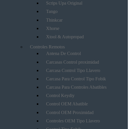
Scrips Upa Original
Tango
Thinkcar
Xhorse
Xtool & Autopropad
Controles Remotos
Antena De Control
Carcasas Control proximidad
Carcasa Control Tipo Llavero
Carcasa Para Control Tipo Fobik
Carcasa Para Controles Abatibles
Control Keydiy
Control OEM Abatible
Control OEM Proximidad
Controles OEM Tipo Llavero