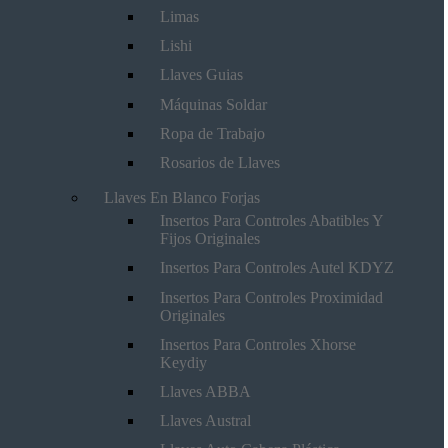
Limas
Lishi
Llaves Guias
Máquinas Soldar
Ropa de Trabajo
Rosarios de Llaves
Llaves En Blanco Forjas
Insertos Para Controles Abatibles Y
Fijos Originales
Insertos Para Controles Autel KDYZ
Insertos Para Controles Proximidad
Originales
Insertos Para Controles Xhorse
Keydiy
Llaves ABBA
Llaves Austral