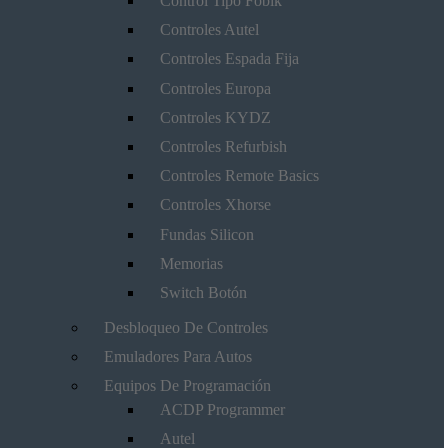
Control Tipo Fobik
Controles Autel
Controles Espada Fija
Controles Europa
Controles KYDZ
Controles Refurbish
Controles Remote Basics
Controles Xhorse
Fundas Silicon
Memorias
Switch Botón
Desbloqueo De Controles
Emuladores Para Autos
Equipos De Programación
ACDP Programmer
Autel