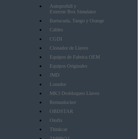
Autoprofull y
Extreme Box Simulator
Barracuda, Tango y Orange
Cables
CGDI
Clonador de Llaves
Equipos de Fabrica OEM
Equipos Originales
JMD
Lonsdor
MK3 Desbloqueo Llaves
Remunlocker
OBDSTAR
Otofix
Thinkcar
TMPRO2