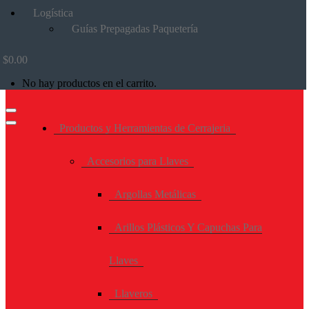
Logística
Guías Prepagadas Paquetería
$
0.00
No hay productos en el carrito.
Productos y Herramientas de Cerrajeria
Accesorios para Llaves
Argollas Metálicas
Arillos Plásticos Y Capuchas Para
Llaves
Llaveros