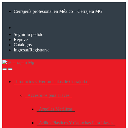
Saltar
Saltar
a
al
Cerrajería profesional en México – Cerrajera MG
la
contenido
navegación
Seguir tu pedido
Repuve
Catálogos
Ingresar/Registrarse
Productos y Herramientas de Cerrajeria
Accesorios para Llaves
Argollas Metálicas
Arillos Plásticos Y Capuchas Para Llaves