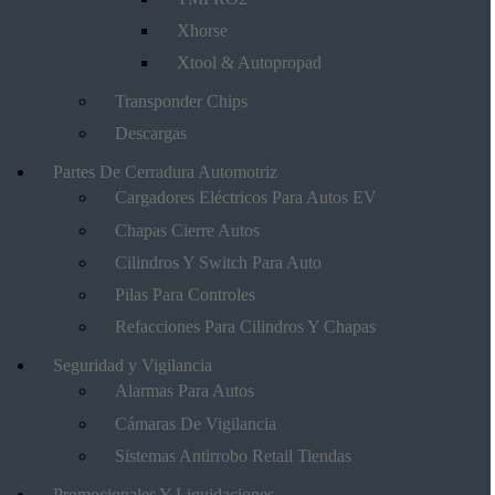
Xhorse
Xtool & Autopropad
Transponder Chips
Descargas
Partes De Cerradura Automotriz
Cargadores Eléctricos Para Autos EV
Chapas Cierre Autos
Cilindros Y Switch Para Auto
Pilas Para Controles
Refacciones Para Cilindros Y Chapas
Seguridad y Vigilancia
Alarmas Para Autos
Cámaras De Vigilancia
Sistemas Antirrobo Retail Tiendas
Promocionales Y Liquidaciones