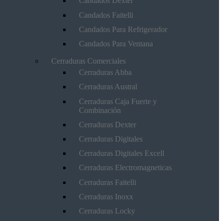
Candados Dexter
Candados Faitelli
Candados Para Refrigerador
Candados Para Ventana
Cerraduras Comerciales
Cerraduras Abba
Cerraduras Austral
Cerraduras Caja Fuerte y
Combinación
Cerraduras Dexter
Cerraduras Digitales
Cerraduras Digitales Excell
Cerraduras Electromagneticas
Cerraduras Faitelli
Cerraduras Inoxx
Cerraduras Locky