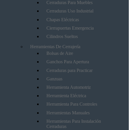
Cerraduras Para Muebles
Cerraduras Uso Industrial
Chapas Eléctricas
Cierrapuertas Emergencia
Cilindros Sueltos
Herramientas De Cerrajería
Bolsas de Aire
Ganchos Para Apertura
Cerraduras para Practicar
Ganzuas
Herramienta Automotriz
Herramienta Eléctrica
Herramienta Para Controles
Herramientas Manuales
Herramientas Para Instalación
Cerraduras