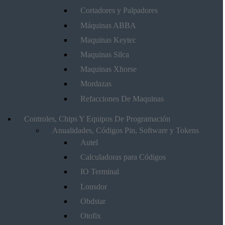
Cortadores y Palpadores
Máquinas ABBA
Maquinas Keytec
Maquinas Silca
Maquinas Xhorse
Mordazas
Refacciones De Maquinas
Controles, Chips Y Equipos De Programación
Anualidades, Códigos Pin, Software y Tokens
Autel
Calculadoras para Códigos
IO Terminal
Lonsdor
Obdstar
Otofix