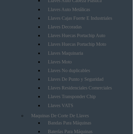
Llaves Auto Cabeza Plástica
Llaves Auto Metálicas
Llaves Cajas Fuerte E Industriales
Llaves Decoradas
Llaves Huecas Portachip Auto
Llaves Huecas Portachip Moto
Llaves Maquinaria
Llaves Moto
Llaves No duplicables
Llaves De Punto y Seguridad
Llaves Residenciales Comerciales
Llaves Transponder Chip
Llaves VATS
Maquinas De Corte De Llaves
Bandas Para Máquinas
Baterías Para Máquinas