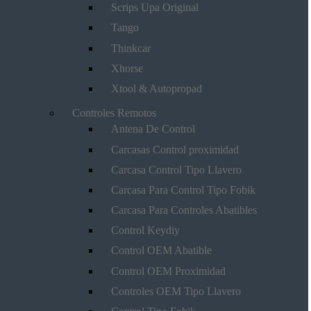
Scrips Upa Original
Tango
Thinkcar
Xhorse
Xtool & Autopropad
Controles Remotos
Antena De Control
Carcasas Control proximidad
Carcasa Control Tipo Llavero
Carcasa Para Control Tipo Fobik
Carcasa Para Controles Abatibles
Control Keydiy
Control OEM Abatible
Control OEM Proximidad
Controles OEM Tipo Llavero