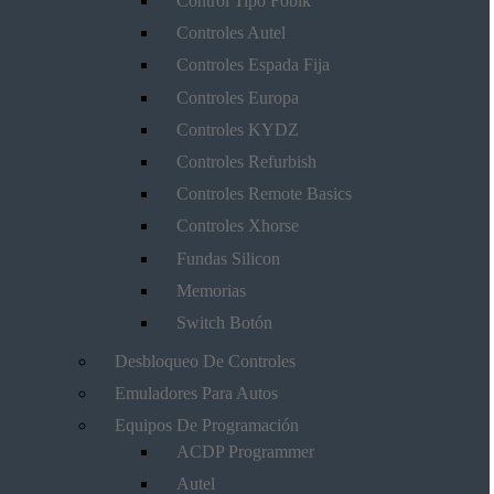
Control Tipo Fobik
Controles Autel
Controles Espada Fija
Controles Europa
Controles KYDZ
Controles Refurbish
Controles Remote Basics
Controles Xhorse
Fundas Silicon
Memorias
Switch Botón
Desbloqueo De Controles
Emuladores Para Autos
Equipos De Programación
ACDP Programmer
Autel