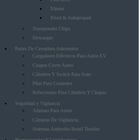
Xhorse
Xtool & Autopropad
Transponder Chips
Descargas
Partes De Cerradura Automotriz
Cargadores Eléctricos Para Autos EV
Chapas Cierre Autos
Cilindros Y Switch Para Auto
Pilas Para Controles
Refacciones Para Cilindros Y Chapas
Seguridad y Vigilancia
Alarmas Para Autos
Cámaras De Vigilancia
Sistemas Antirrobo Retail Tiendas
Promocionales Y Liquidaciones