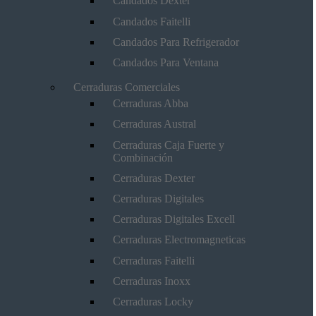
Candados Dexter
Candados Faitelli
Candados Para Refrigerador
Candados Para Ventana
Cerraduras Comerciales
Cerraduras Abba
Cerraduras Austral
Cerraduras Caja Fuerte y
Combinación
Cerraduras Dexter
Cerraduras Digitales
Cerraduras Digitales Excell
Cerraduras Electromagneticas
Cerraduras Faitelli
Cerraduras Inoxx
Cerraduras Locky