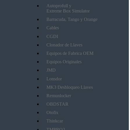
Autoprofull y
Extreme Box Simulator
Barracuda, Tango y Orange
Cables
CGDI
Clonador de Llaves
Equipos de Fabrica OEM
Equipos Originales
JMD
Lonsdor
MK3 Desbloqueo Llaves
Remunlocker
OBDSTAR
Otofix
Thinkcar
TMPRO2