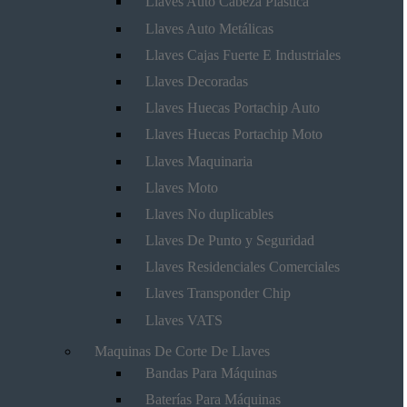
Llaves Auto Cabeza Plástica
Llaves Auto Metálicas
Llaves Cajas Fuerte E Industriales
Llaves Decoradas
Llaves Huecas Portachip Auto
Llaves Huecas Portachip Moto
Llaves Maquinaria
Llaves Moto
Llaves No duplicables
Llaves De Punto y Seguridad
Llaves Residenciales Comerciales
Llaves Transponder Chip
Llaves VATS
Maquinas De Corte De Llaves
Bandas Para Máquinas
Baterías Para Máquinas