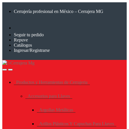
Saltar
Saltar
a
al
Cerrajería profesional en México – Cerrajera MG
la
contenido
navegación
Seguir tu pedido
Repuve
Catálogos
Ingresar/Registrarse
Productos y Herramientas de Cerrajeria
Accesorios para Llaves
Argollas Metálicas
Arillos Plásticos Y Capuchas Para Llaves