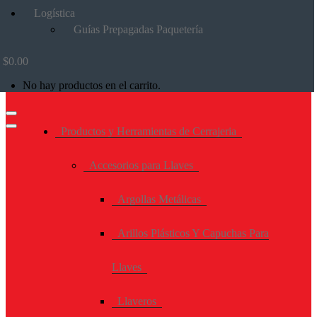
Logística
Guías Prepagadas Paquetería
$
0.00
No hay productos en el carrito.
Productos y Herramientas de Cerrajeria
Accesorios para Llaves
Argollas Metálicas
Arillos Plásticos Y Capuchas Para
Llaves
Llaveros