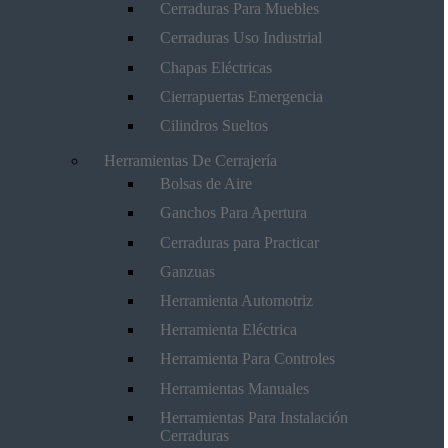
Cerraduras Para Muebles
Cerraduras Uso Industrial
Chapas Eléctricas
Cierrapuertas Emergencia
Cilindros Sueltos
Herramientas De Cerrajería
Bolsas de Aire
Ganchos Para Apertura
Cerraduras para Practicar
Ganzuas
Herramienta Automotriz
Herramienta Eléctrica
Herramienta Para Controles
Herramientas Manuales
Herramientas Para Instalación
Cerraduras