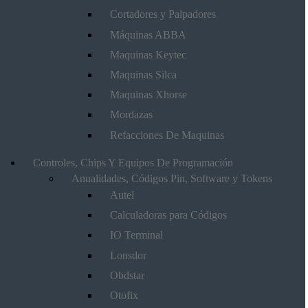
Cortadores y Palpadores
Máquinas ABBA
Maquinas Keytec
Maquinas Silca
Maquinas Xhorse
Mordazas
Refacciones De Maquinas
Controles, Chips Y Equipos De Programación
Anualidades, Códigos Pin, Software y Tokens
Autel
Calculadoras para Códigos
IO Terminal
Lonsdor
Obdstar
Otofix