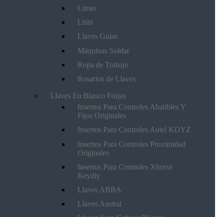
Limas
Lishi
Llaves Guias
Máquinas Soldar
Ropa de Trabajo
Rosarios de Llaves
Llaves En Blanco Forjas
Insertos Para Controles Abatibles Y
Fijos Originales
Insertos Para Controles Autel KDYZ
Insertos Para Controles Proximidad
Originales
Insertos Para Controles Xhorse
Keydiy
Llaves ABBA
Llaves Austral