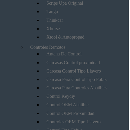
Scrips Upa Original
Tango
Thinkcar
Xhorse
Xtool & Autopropad
Controles Remotos
Antena De Control
Carcasas Control proximidad
Carcasa Control Tipo Llavero
Carcasa Para Control Tipo Fobik
Carcasa Para Controles Abatibles
Control Keydiy
Control OEM Abatible
Control OEM Proximidad
Controles OEM Tipo Llavero