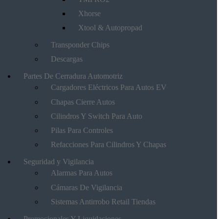
Xhorse
Xtool & Autopropad
Transponder Chips
Descargas
Partes De Cerradura Automotriz
Cargadores Eléctricos Para Autos EV
Chapas Cierre Autos
Cilindros Y Switch Para Auto
Pilas Para Controles
Refacciones Para Cilindros Y Chapas
Seguridad y Vigilancia
Alarmas Para Autos
Cámaras De Vigilancia
Sistemas Antirrobo Retail Tiendas
Promocionales Y Liquidaciones