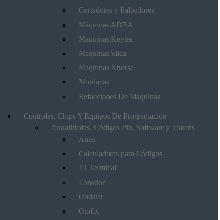
Cortadores y Palpadores
Máquinas ABBA
Maquinas Keytec
Maquinas Silca
Maquinas Xhorse
Mordazas
Refacciones De Maquinas
Controles, Chips Y Equipos De Programación
Anualidades, Códigos Pin, Software y Tokens
Autel
Calculadoras para Códigos
IO Terminal
Lonsdor
Obdstar
Otofix