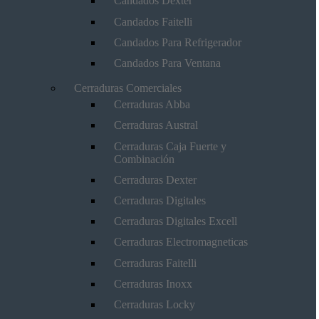
Candados Dexter
Candados Faitelli
Candados Para Refrigerador
Candados Para Ventana
Cerraduras Comerciales
Cerraduras Abba
Cerraduras Austral
Cerraduras Caja Fuerte y
Combinación
Cerraduras Dexter
Cerraduras Digitales
Cerraduras Digitales Excell
Cerraduras Electromagneticas
Cerraduras Faitelli
Cerraduras Inoxx
Cerraduras Locky