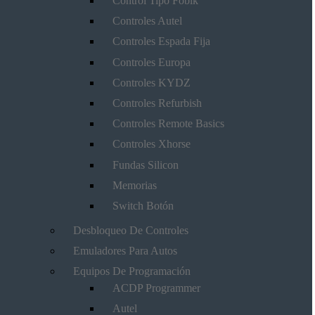
Control Tipo Fobik
Controles Autel
Controles Espada Fija
Controles Europa
Controles KYDZ
Controles Refurbish
Controles Remote Basics
Controles Xhorse
Fundas Silicon
Memorias
Switch Botón
Desbloqueo De Controles
Emuladores Para Autos
Equipos De Programación
ACDP Programmer
Autel