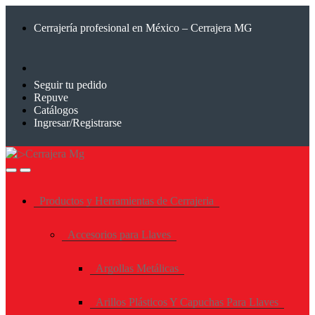
Saltar
Saltar
a
al
Cerrajería profesional en México – Cerrajera MG
la
contenido
navegación
Seguir tu pedido
Repuve
Catálogos
Ingresar/Registrarse
Productos y Herramientas de Cerrajeria
Accesorios para Llaves
Argollas Metálicas
Arillos Plásticos Y Capuchas Para Llaves