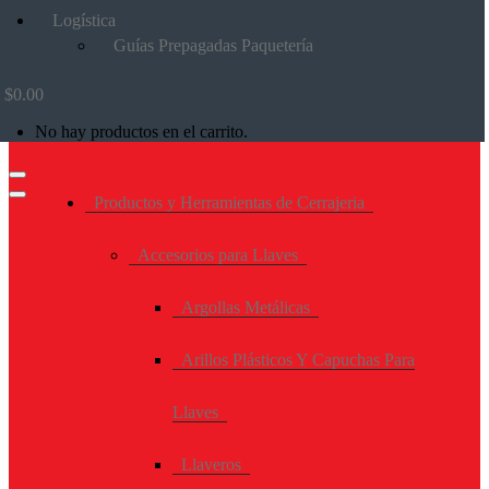
Logística
Guías Prepagadas Paquetería
$
0.00
No hay productos en el carrito.
Productos y Herramientas de Cerrajeria
Accesorios para Llaves
Argollas Metálicas
Arillos Plásticos Y Capuchas Para
Llaves
Llaveros