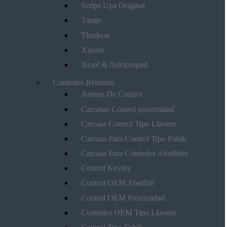
Scrips Upa Original
Tango
Thinkcar
Xhorse
Xtool & Autopropad
Controles Remotos
Antena De Control
Carcasas Control proximidad
Carcasa Control Tipo Llavero
Carcasa Para Control Tipo Fobik
Carcasa Para Controles Abatibles
Control Keydiy
Control OEM Abatible
Control OEM Proximidad
Controles OEM Tipo Llavero