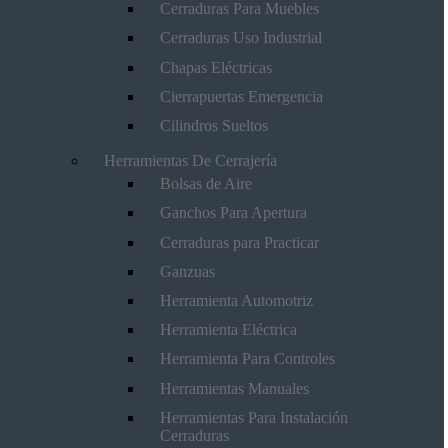
Cerraduras Para Muebles
Cerraduras Uso Industrial
Chapas Eléctricas
Cierrapuertas Emergencia
Cilindros Sueltos
Herramientas De Cerrajería
Bolsas de Aire
Ganchos Para Apertura
Cerraduras para Practicar
Ganzuas
Herramienta Automotriz
Herramienta Eléctrica
Herramienta Para Controles
Herramientas Manuales
Herramientas Para Instalación
Cerraduras