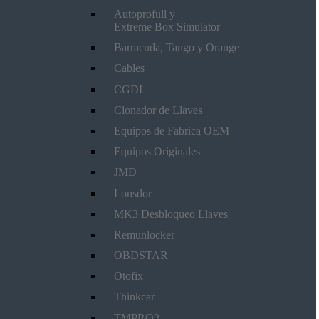
Autoprofull y
Extreme Box Simulator
Barracuda, Tango y Orange
Cables
CGDI
Clonador de Llaves
Equipos de Fabrica OEM
Equipos Originales
JMD
Lonsdor
MK3 Desbloqueo Llaves
Remunlocker
OBDSTAR
Otofix
Thinkcar
TMPRO2