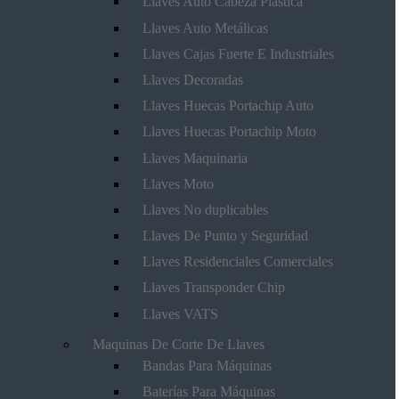
Llaves Auto Cabeza Plástica
Llaves Auto Metálicas
Llaves Cajas Fuerte E Industriales
Llaves Decoradas
Llaves Huecas Portachip Auto
Llaves Huecas Portachip Moto
Llaves Maquinaria
Llaves Moto
Llaves No duplicables
Llaves De Punto y Seguridad
Llaves Residenciales Comerciales
Llaves Transponder Chip
Llaves VATS
Maquinas De Corte De Llaves
Bandas Para Máquinas
Baterías Para Máquinas