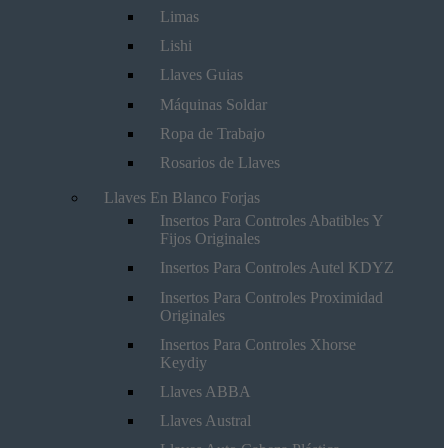
Limas
Lishi
Llaves Guias
Máquinas Soldar
Ropa de Trabajo
Rosarios de Llaves
Llaves En Blanco Forjas
Insertos Para Controles Abatibles Y
Fijos Originales
Insertos Para Controles Autel KDYZ
Insertos Para Controles Proximidad
Originales
Insertos Para Controles Xhorse
Keydiy
Llaves ABBA
Llaves Austral