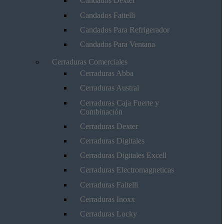
Candados Dexter
Candados Faitelli
Candados Para Refrigerador
Candados Para Ventana
Cerraduras Comerciales
Cerraduras Abba
Cerraduras Austral
Cerraduras Caja Fuerte y
Combinación
Cerraduras Dexter
Cerraduras Digitales
Cerraduras Digitales Excell
Cerraduras Electromagneticas
Cerraduras Faitelli
Cerraduras Inoxx
Cerraduras Locky