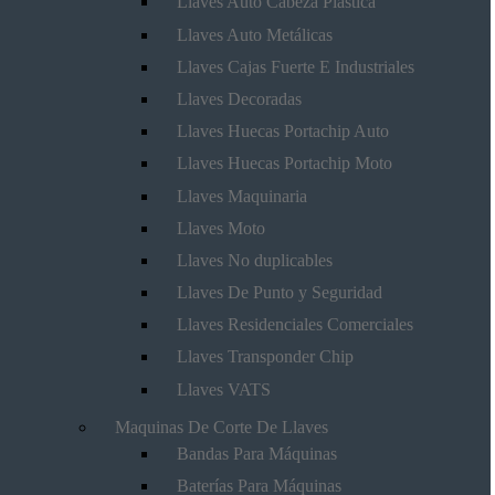
Llaves Auto Cabeza Plástica
Llaves Auto Metálicas
Llaves Cajas Fuerte E Industriales
Llaves Decoradas
Llaves Huecas Portachip Auto
Llaves Huecas Portachip Moto
Llaves Maquinaria
Llaves Moto
Llaves No duplicables
Llaves De Punto y Seguridad
Llaves Residenciales Comerciales
Llaves Transponder Chip
Llaves VATS
Maquinas De Corte De Llaves
Bandas Para Máquinas
Baterías Para Máquinas