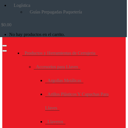
Logística
Guías Prepagadas Paquetería
$
0.00
No hay productos en el carrito.
Productos y Herramientas de Cerrajeria
Accesorios para Llaves
Argollas Metálicas
Arillos Plásticos Y Capuchas Para
Llaves
Llaveros