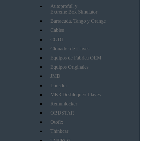
Autoprofull y
Extreme Box Simulator
Barracuda, Tango y Orange
Cables
CGDI
Clonador de Llaves
Equipos de Fabrica OEM
Equipos Originales
JMD
Lonsdor
MK3 Desbloqueo Llaves
Remunlocker
OBDSTAR
Otofix
Thinkcar
TMPRO2