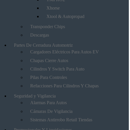
Xhorse
Xtool & Autopropad
Transponder Chips
Descargas
Partes De Cerradura Automotriz
Cargadores Eléctricos Para Autos EV
Chapas Cierre Autos
Cilindros Y Switch Para Auto
Pilas Para Controles
Refacciones Para Cilindros Y Chapas
Seguridad y Vigilancia
Alarmas Para Autos
Cámaras De Vigilancia
Sistemas Antirrobo Retail Tiendas
Promocionales Y Liquidaciones