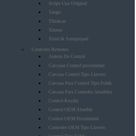
Scrips Upa Original
Tango
Thinkcar
Xhorse
Xtool & Autopropad
Controles Remotos
Antena De Control
Carcasas Control proximidad
Carcasa Control Tipo Llavero
Carcasa Para Control Tipo Fobik
Carcasa Para Controles Abatibles
Control Keydiy
Control OEM Abatible
Control OEM Proximidad
Controles OEM Tipo Llavero