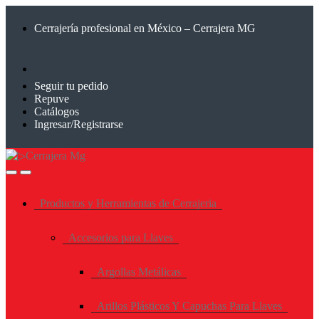
Saltar
Saltar
a
al
Cerrajería profesional en México – Cerrajera MG
la
contenido
navegación
Seguir tu pedido
Repuve
Catálogos
Ingresar/Registrarse
Productos y Herramientas de Cerrajeria
Accesorios para Llaves
Argollas Metálicas
Arillos Plásticos Y Capuchas Para Llaves