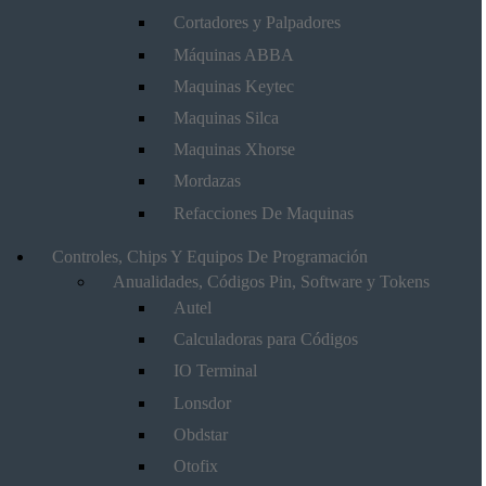
Cortadores y Palpadores
Máquinas ABBA
Maquinas Keytec
Maquinas Silca
Maquinas Xhorse
Mordazas
Refacciones De Maquinas
Controles, Chips Y Equipos De Programación
Anualidades, Códigos Pin, Software y Tokens
Autel
Calculadoras para Códigos
IO Terminal
Lonsdor
Obdstar
Otofix