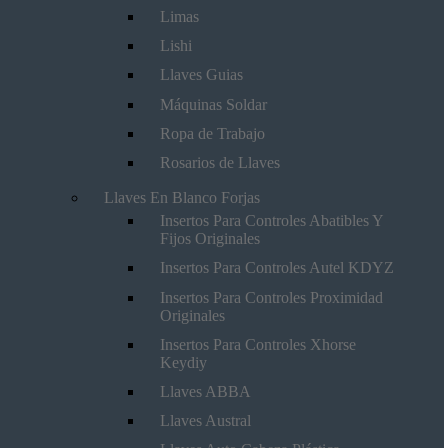
Limas
Lishi
Llaves Guias
Máquinas Soldar
Ropa de Trabajo
Rosarios de Llaves
Llaves En Blanco Forjas
Insertos Para Controles Abatibles Y
Fijos Originales
Insertos Para Controles Autel KDYZ
Insertos Para Controles Proximidad
Originales
Insertos Para Controles Xhorse
Keydiy
Llaves ABBA
Llaves Austral