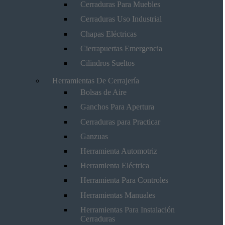
Cerraduras Para Muebles
Cerraduras Uso Industrial
Chapas Eléctricas
Cierrapuertas Emergencia
Cilindros Sueltos
Herramientas De Cerrajería
Bolsas de Aire
Ganchos Para Apertura
Cerraduras para Practicar
Ganzuas
Herramienta Automotriz
Herramienta Eléctrica
Herramienta Para Controles
Herramientas Manuales
Herramientas Para Instalación
Cerraduras