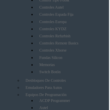
Control Tipo Fobik
Controles Autel
Controles Espada Fija
Controles Europa
Controles KYDZ
Controles Refurbish
Controles Remote Basics
Controles Xhorse
Fundas Silicon
Memorias
Switch Botón
Desbloqueo De Controles
Emuladores Para Autos
Equipos De Programación
ACDP Programmer
Autel