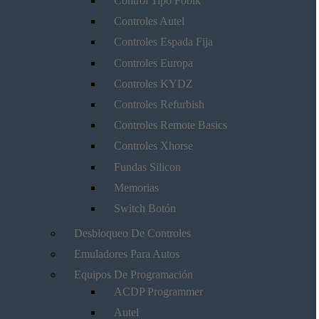
Control Tipo Fobik
Controles Autel
Controles Espada Fija
Controles Europa
Controles KYDZ
Controles Refurbish
Controles Remote Basics
Controles Xhorse
Fundas Silicon
Memorias
Switch Botón
Desbloqueo De Controles
Emuladores Para Autos
Equipos De Programación
ACDP Programmer
Autel