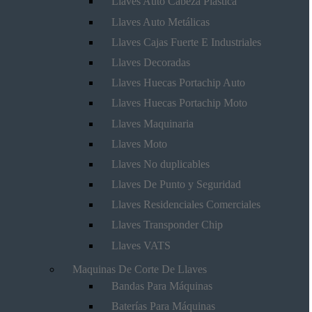
Llaves Auto Cabeza Plástica
Llaves Auto Metálicas
Llaves Cajas Fuerte E Industriales
Llaves Decoradas
Llaves Huecas Portachip Auto
Llaves Huecas Portachip Moto
Llaves Maquinaria
Llaves Moto
Llaves No duplicables
Llaves De Punto y Seguridad
Llaves Residenciales Comerciales
Llaves Transponder Chip
Llaves VATS
Maquinas De Corte De Llaves
Bandas Para Máquinas
Baterías Para Máquinas