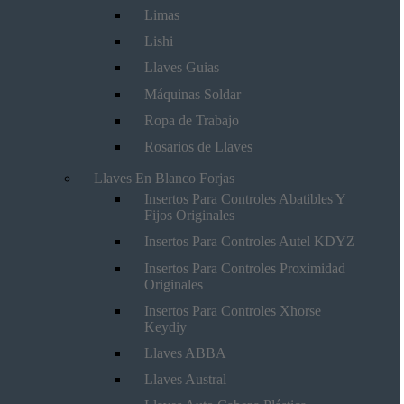
Limas
Lishi
Llaves Guias
Máquinas Soldar
Ropa de Trabajo
Rosarios de Llaves
Llaves En Blanco Forjas
Insertos Para Controles Abatibles Y
Fijos Originales
Insertos Para Controles Autel KDYZ
Insertos Para Controles Proximidad
Originales
Insertos Para Controles Xhorse
Keydiy
Llaves ABBA
Llaves Austral