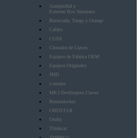
Autoprofull y
Extreme Box Simulator
Barracuda, Tango y Orange
Cables
CGDI
Clonador de Llaves
Equipos de Fabrica OEM
Equipos Originales
JMD
Lonsdor
MK3 Desbloqueo Llaves
Remunlocker
OBDSTAR
Otofix
Thinkcar
TMPRO2