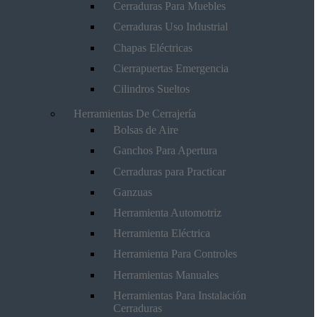
Cerraduras Para Muebles
Cerraduras Uso Industrial
Chapas Eléctricas
Cierrapuertas Emergencia
Cilindros Sueltos
Herramientas De Cerrajería
Bolsas de Aire
Ganchos Para Apertura
Cerraduras para Practicar
Ganzuas
Herramienta Automotriz
Herramienta Eléctrica
Herramienta Para Controles
Herramientas Manuales
Herramientas Para Instalación
Cerraduras