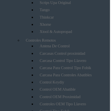
Scrips Upa Original
Tango
Thinkcar
Xhorse
Xtool & Autopropad
Controles Remotos
Antena De Control
Carcasas Control proximidad
Carcasa Control Tipo Llavero
Carcasa Para Control Tipo Fobik
Carcasa Para Controles Abatibles
Control Keydiy
Control OEM Abatible
Control OEM Proximidad
Controles OEM Tipo Llavero