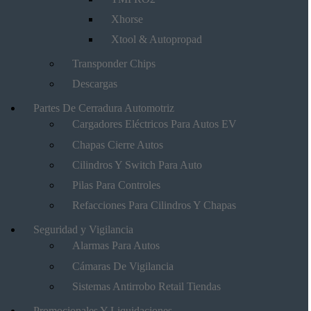
Xhorse
Xtool & Autopropad
Transponder Chips
Descargas
Partes De Cerradura Automotriz
Cargadores Eléctricos Para Autos EV
Chapas Cierre Autos
Cilindros Y Switch Para Auto
Pilas Para Controles
Refacciones Para Cilindros Y Chapas
Seguridad y Vigilancia
Alarmas Para Autos
Cámaras De Vigilancia
Sistemas Antirrobo Retail Tiendas
Promocionales Y Liquidaciones