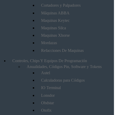
Cortadores y Palpadores
Máquinas ABBA
Maquinas Keytec
Maquinas Silca
Maquinas Xhorse
Mordazas
Refacciones De Maquinas
Controles, Chips Y Equipos De Programación
Anualidades, Códigos Pin, Software y Tokens
Autel
Calculadoras para Códigos
IO Terminal
Lonsdor
Obdstar
Otofix