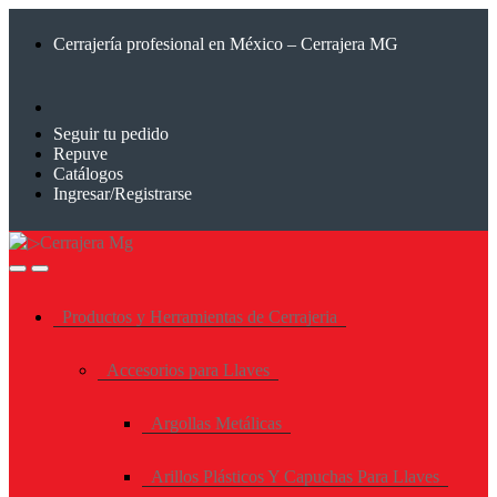
Saltar
Saltar
a
al
Cerrajería profesional en México – Cerrajera MG
la
contenido
navegación
Seguir tu pedido
Repuve
Catálogos
Ingresar/Registrarse
Productos y Herramientas de Cerrajeria
Accesorios para Llaves
Argollas Metálicas
Arillos Plásticos Y Capuchas Para Llaves