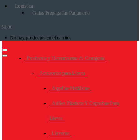
Logística
Guías Prepagadas Paquetería
$
0.00
No hay productos en el carrito.
Productos y Herramientas de Cerrajeria
Accesorios para Llaves
Argollas Metálicas
Arillos Plásticos Y Capuchas Para
Llaves
Llaveros