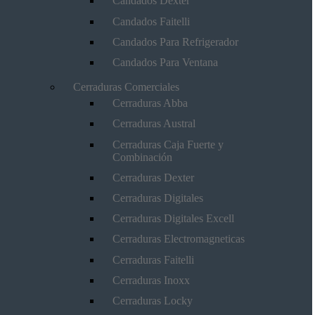
Candados Dexter
Candados Faitelli
Candados Para Refrigerador
Candados Para Ventana
Cerraduras Comerciales
Cerraduras Abba
Cerraduras Austral
Cerraduras Caja Fuerte y
Combinación
Cerraduras Dexter
Cerraduras Digitales
Cerraduras Digitales Excell
Cerraduras Electromagneticas
Cerraduras Faitelli
Cerraduras Inoxx
Cerraduras Locky