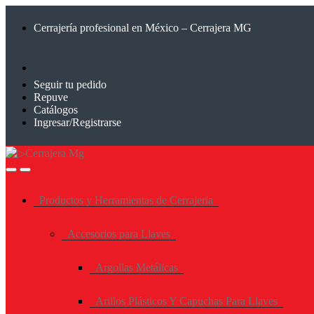
Saltar
Saltar
a
al
Cerrajería profesional en México – Cerrajera MG
la
contenido
navegación
Seguir tu pedido
Repuve
Catálogos
Ingresar/Registrarse
Productos y Herramientas de Cerrajeria
Accesorios para Llaves
Argollas Metálicas
Arillos Plásticos Y Capuchas Para Llaves