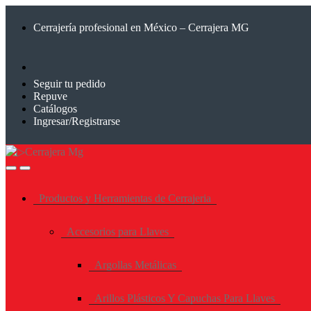
Saltar
Saltar
a
al
Cerrajería profesional en México – Cerrajera MG
la
contenido
navegación
Seguir tu pedido
Repuve
Catálogos
Ingresar/Registrarse
Productos y Herramientas de Cerrajeria
Accesorios para Llaves
Argollas Metálicas
Arillos Plásticos Y Capuchas Para Llaves