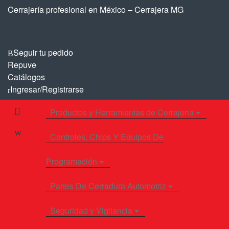
Saltar
Saltar
Cerrajería profesional en México – Cerrajera MG
a
al
la
contenido
navegación
Seguir tu pedido
Repuve
Catálogos
Ingresar/Registrarse
Productos y Herramientas de Cerrajeria
Controles, Chips Y Equipos De
Programación
Partes De Cerradura Automotriz
Seguridad y Vigilancia