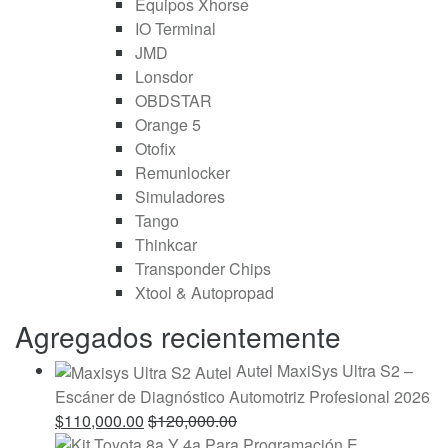
Equipos Xhorse
IO Terminal
JMD
Lonsdor
OBDSTAR
Orange 5
Otofix
Remunlocker
Simuladores
Tango
Thinkcar
Transponder Chips
Xtool & Autopropad
Agregados recientemente
Autel MaxiSys Ultra S2 –
Escáner de Diagnóstico Automotriz Profesional 2026
$
110,000.00
$
120,000.00