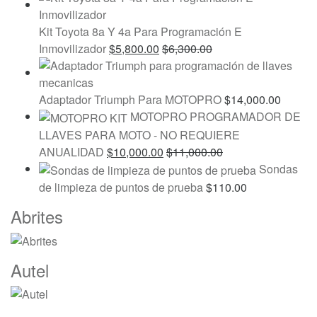
Kit Toyota 8a Y 4a Para Programación E
Inmovilizador
$
5,800.00
$
6,300.00
Adaptador Triumph Para MOTOPRO
$
14,000.00
MOTOPRO PROGRAMADOR DE
LLAVES PARA MOTO - NO REQUIERE
ANUALIDAD
$
10,000.00
$
11,000.00
Sondas
de limpieza de puntos de prueba
$
110.00
Marcas
Abrites
De
Carrusel
Autel