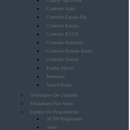
Control Tipo Fobik
Controles Autel
Controles Espada Fija
Controles Europa
Controles KYDZ
Controles Refurbish
Controles Remote Basics
Controles Xhorse
Fundas Silicon
Memorias
Switch Botón
Desbloqueo De Controles
Emuladores Para Autos
Equipos De Programación
ACDP Programmer
Autel