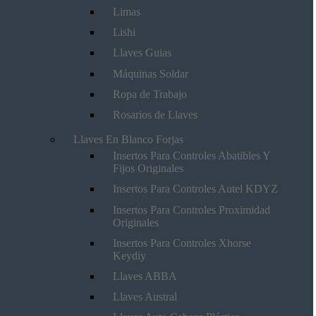
Limas
Lishi
Llaves Guias
Máquinas Soldar
Ropa de Trabajo
Rosarios de Llaves
Llaves En Blanco Forjas
Insertos Para Controles Abatibles Y
Fijos Originales
Insertos Para Controles Autel KDYZ
Insertos Para Controles Proximidad
Originales
Insertos Para Controles Xhorse
Keydiy
Llaves ABBA
Llaves Austral