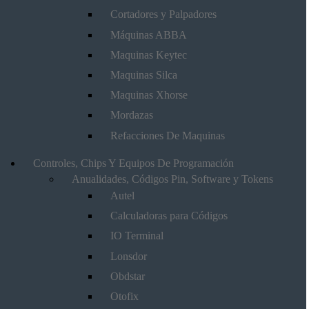
Cortadores y Palpadores
Máquinas ABBA
Maquinas Keytec
Maquinas Silca
Maquinas Xhorse
Mordazas
Refacciones De Maquinas
Controles, Chips Y Equipos De Programación
Anualidades, Códigos Pin, Software y Tokens
Autel
Calculadoras para Códigos
IO Terminal
Lonsdor
Obdstar
Otofix