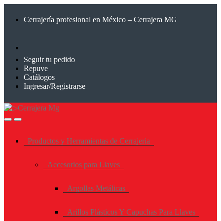
Saltar
Saltar
a
al
Cerrajería profesional en México – Cerrajera MG
la
contenido
navegación
Seguir tu pedido
Repuve
Catálogos
Ingresar/Registrarse
Productos y Herramientas de Cerrajeria
Accesorios para Llaves
Argollas Metálicas
Arillos Plásticos Y Capuchas Para Llaves