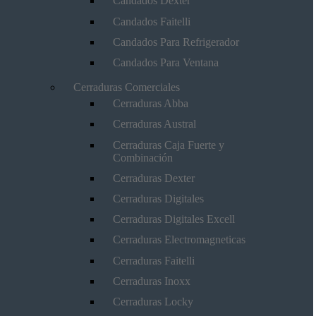
Candados Dexter
Candados Faitelli
Candados Para Refrigerador
Candados Para Ventana
Cerraduras Comerciales
Cerraduras Abba
Cerraduras Austral
Cerraduras Caja Fuerte y
Combinación
Cerraduras Dexter
Cerraduras Digitales
Cerraduras Digitales Excell
Cerraduras Electromagneticas
Cerraduras Faitelli
Cerraduras Inoxx
Cerraduras Locky