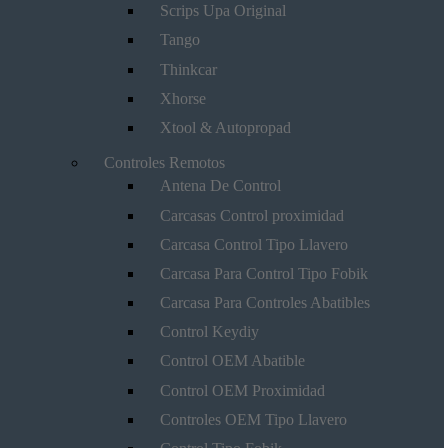
Scrips Upa Original
Tango
Thinkcar
Xhorse
Xtool & Autopropad
Controles Remotos
Antena De Control
Carcasas Control proximidad
Carcasa Control Tipo Llavero
Carcasa Para Control Tipo Fobik
Carcasa Para Controles Abatibles
Control Keydiy
Control OEM Abatible
Control OEM Proximidad
Controles OEM Tipo Llavero