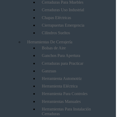
Cerraduras Para Muebles
Cerraduras Uso Industrial
Chapas Eléctricas
Cierrapuertas Emergencia
Cilindros Sueltos
Herramientas De Cerrajería
Bolsas de Aire
Ganchos Para Apertura
Cerraduras para Practicar
Ganzuas
Herramienta Automotriz
Herramienta Eléctrica
Herramienta Para Controles
Herramientas Manuales
Herramientas Para Instalación
Cerraduras