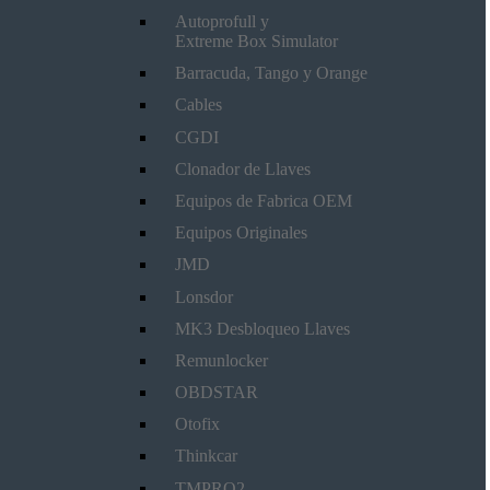
Autoprofull y
Extreme Box Simulator
Barracuda, Tango y Orange
Cables
CGDI
Clonador de Llaves
Equipos de Fabrica OEM
Equipos Originales
JMD
Lonsdor
MK3 Desbloqueo Llaves
Remunlocker
OBDSTAR
Otofix
Thinkcar
TMPRO2