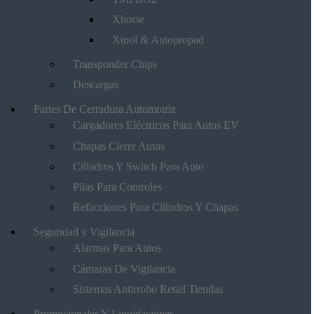
Xhorse
Xtool & Autopropad
Transponder Chips
Descargas
Partes De Cerradura Automotriz
Cargadores Eléctricos Para Autos EV
Chapas Cierre Autos
Cilindros Y Switch Para Auto
Pilas Para Controles
Refacciones Para Cilindros Y Chapas
Seguridad y Vigilancia
Alarmas Para Autos
Cámaras De Vigilancia
Sistemas Antirrobo Retail Tiendas
Promocionales Y Liquidaciones