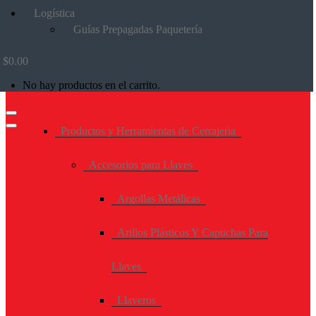
Logística
Guías Prepagadas Paquetería
$
0.00
No hay productos en el carrito.
Productos y Herramientas de Cerrajeria
Accesorios para Llaves
Argollas Metálicas
Arillos Plásticos Y Capuchas Para
Llaves
Llaveros