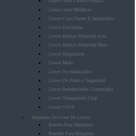
Llaves Auto Cabeza Plástica
Llaves Auto Metálicas
Llaves Cajas Fuerte E Industriales
Llaves Decoradas
Llaves Huecas Portachip Auto
Llaves Huecas Portachip Moto
Llaves Maquinaria
Llaves Moto
Llaves No duplicables
Llaves De Punto y Seguridad
Llaves Residenciales Comerciales
Llaves Transponder Chip
Llaves VATS
Maquinas De Corte De Llaves
Bandas Para Máquinas
Baterías Para Máquinas