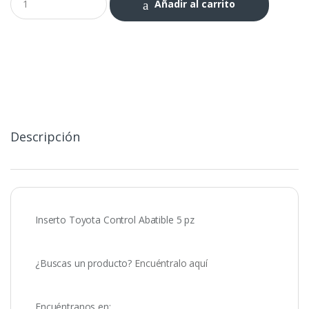
Añadir al carrito
Toyota
Control
Abatible
5
pz
cantidad
Descripción
Inserto Toyota Control Abatible 5 pz
¿Buscas un producto?
Encuéntralo aquí
Encuéntranos en: