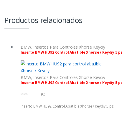
Productos relacionados
BMW
,
Insertos Para Controles Xhorse Keydiy
Inserto BMW HU92 Control Abatible Xhorse / Keydiy 5 pz
BMW
,
Insertos Para Controles Xhorse Keydiy
Inserto BMW HU92 Control Abatible Xhorse / Keydiy 5 pz
(0)
0
f
Inserto BMW HU92 Control Abatible Xhorse / Keydiy 5 pz
u
e
r
a
d
e
5