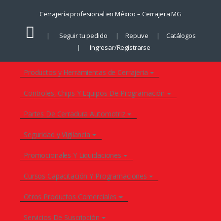
Saltar
Saltar
Cerrajería profesional en México – Cerrajera MG
a
al
la
contenido
Seguir tu pedido
Repuve
Catálogos
navegación
Ingresar/Registrarse
Productos y Herramientas de Cerrajeria
Controles, Chips Y Equipos De Programación
Partes De Cerradura Automotriz
Seguridad y Vigilancia
Promocionales Y Liquidaciones
Cursos Capacitación Y Programaciones
Otros Productos Comerciales
Servicios De Suscripción