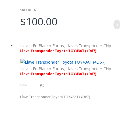
SKU: KB02
$
100.00
Llaves En Blanco Forjas
,
Llaves Transponder Chip
Llave Transponder Toyota TOY43AT (4D67)
Llaves En Blanco Forjas
,
Llaves Transponder Chip
Llave Transponder Toyota TOY43AT (4D67)
(0)
0
f
Llave Transponder Toyota TOY43AT (4D67)
u
e
r
a
d
e
5