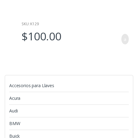
d
e
5
SKU: K129
$
100.00
Accesorios para Llaves
Acura
Audi
BMW
Buick