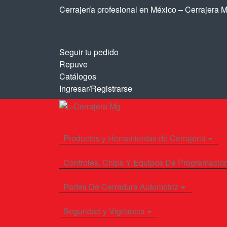
Saltar
Saltar
Cerrajería profesional en México – Cerrajera 
a
al
la
contenido
navegación
Seguir tu pedido
Repuve
Catálogos
Ingresar/Registrarse
Productos y Herramientas de Cerrajeria
Controles, Chips Y Equipos De Programació
Partes De Cerradura Automotriz
Seguridad y Vigilancia