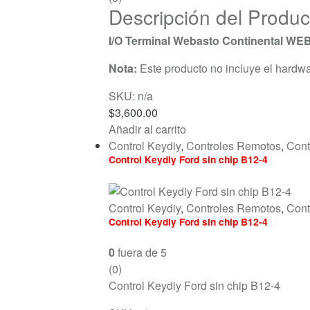
Descripción del Produc
I/O Terminal Webasto Continental W
Nota:
Este producto no incluye el hardwa
SKU: n/a
$
3,600.00
Añadir al carrito
Control Keydiy
,
Controles Remotos
,
Cont
Control Keydiy Ford sin chip B12-4
Control Keydiy
,
Controles Remotos
,
Cont
Control Keydiy Ford sin chip B12-4
0
fuera de 5
(0)
Control Keydiy Ford sin chip B12-4