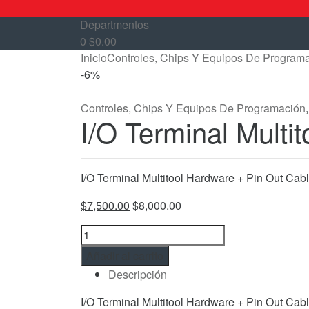
Departmentos
0
$
0.00
Inicio
Controles, Chips Y Equipos De Program
-
6%
Controles, Chips Y Equipos De Programación
I/O Terminal Multi
I/O Terminal Multitool Hardware + Pin Out Cab
$
7,500.00
$
8,000.00
I/O
Terminal
Añadir al carrito
Multitool
Descripción
Hardware
+
I/O Terminal Multitool Hardware + Pin Out Cab