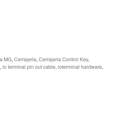
ra MG
,
Cerrajeria
,
Cerrajeria Control Key
,
,
io terminal pin out cable
,
ioterminal hardware
,