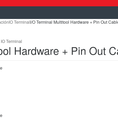
ación
IO Terminal
I/O Terminal Multitool Hardware + Pin Out Cabl
,
IO Terminal
tool Hardware + Pin Out C
le
le