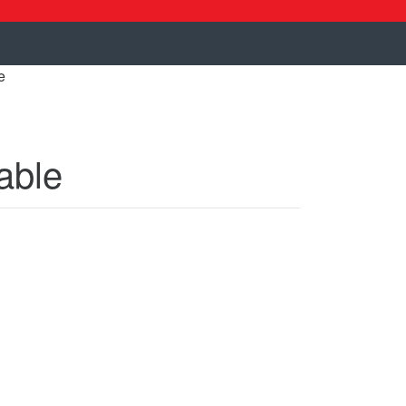
e
able