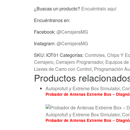
Pin
¿Buscas un producto?
Encuéntralo aquí
Out
Cable
Encuéntranos en:
cantidad
Facebook:
@CerrajeraMG
Instagram:
@CerrajeraMG
SKU:
IOT01
Categorías:
Controles, Chips Y E
Cerrajero
,
Cerrajero Programador
,
Equipos de
Llaves de Carro con Control
,
Programación Au
Productos relacionado
Autoprofull y Extreme Box Simulator
,
Con
Probador de Antenas Extreme Box – Diagnós
Autoprofull y Extreme Box Simulator
,
Con
Probador de Antenas Extreme Box – Diagnós