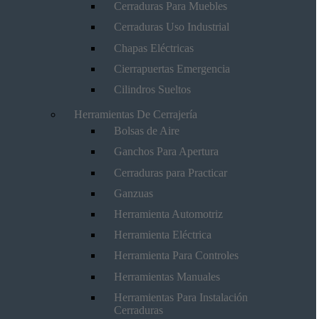
Cerraduras Para Muebles
Cerraduras Uso Industrial
Chapas Eléctricas
Cierrapuertas Emergencia
Cilindros Sueltos
Herramientas De Cerrajería
Bolsas de Aire
Ganchos Para Apertura
Cerraduras para Practicar
Ganzuas
Herramienta Automotriz
Herramienta Eléctrica
Herramienta Para Controles
Herramientas Manuales
Herramientas Para Instalación
Cerraduras