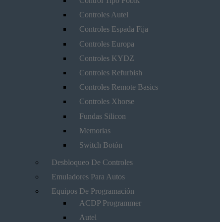
Control Tipo Fobik
Controles Autel
Controles Espada Fija
Controles Europa
Controles KYDZ
Controles Refurbish
Controles Remote Basics
Controles Xhorse
Fundas Silicon
Memorias
Switch Botón
Desbloqueo De Controles
Emuladores Para Autos
Equipos De Programación
ACDP Programmer
Autel