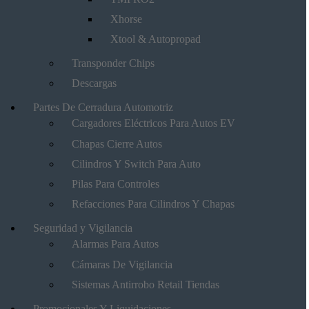
Xhorse
Xtool & Autopropad
Transponder Chips
Descargas
Partes De Cerradura Automotriz
Cargadores Eléctricos Para Autos EV
Chapas Cierre Autos
Cilindros Y Switch Para Auto
Pilas Para Controles
Refacciones Para Cilindros Y Chapas
Seguridad y Vigilancia
Alarmas Para Autos
Cámaras De Vigilancia
Sistemas Antirrobo Retail Tiendas
Promocionales Y Liquidaciones