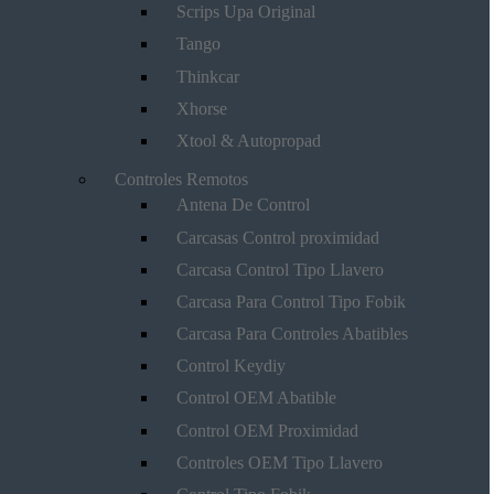
Scrips Upa Original
Tango
Thinkcar
Xhorse
Xtool & Autopropad
Controles Remotos
Antena De Control
Carcasas Control proximidad
Carcasa Control Tipo Llavero
Carcasa Para Control Tipo Fobik
Carcasa Para Controles Abatibles
Control Keydiy
Control OEM Abatible
Control OEM Proximidad
Controles OEM Tipo Llavero