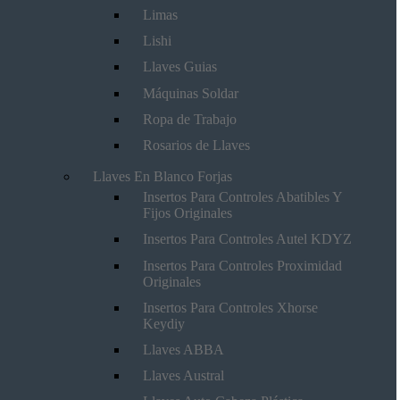
Limas
Lishi
Llaves Guias
Máquinas Soldar
Ropa de Trabajo
Rosarios de Llaves
Llaves En Blanco Forjas
Insertos Para Controles Abatibles Y
Fijos Originales
Insertos Para Controles Autel KDYZ
Insertos Para Controles Proximidad
Originales
Insertos Para Controles Xhorse
Keydiy
Llaves ABBA
Llaves Austral