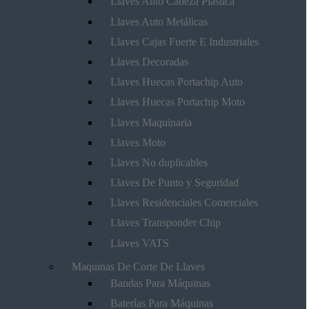
Llaves Auto Cabeza Plástica
Llaves Auto Metálicas
Llaves Cajas Fuerte E Industriales
Llaves Decoradas
Llaves Huecas Portachip Auto
Llaves Huecas Portachip Moto
Llaves Maquinaria
Llaves Moto
Llaves No duplicables
Llaves De Punto y Seguridad
Llaves Residenciales Comerciales
Llaves Transponder Chip
Llaves VATS
Maquinas De Corte De Llaves
Bandas Para Máquinas
Baterías Para Máquinas