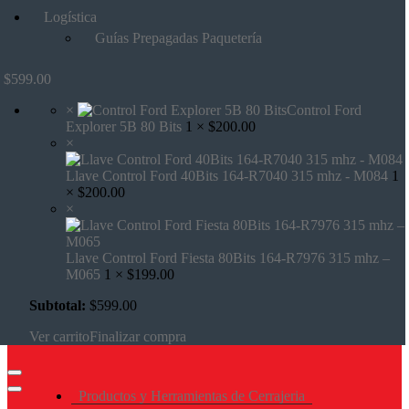
Logística
Guías Prepagadas Paquetería
$
599.00
×
Control Ford
Explorer 5B 80 Bits
1 ×
$
200.00
×
Llave Control Ford 40Bits 164-R7040 315 mhz - M084
1
×
$
200.00
×
Llave Control Ford Fiesta 80Bits 164-R7976 315 mhz –
M065
1 ×
$
199.00
Subtotal:
$
599.00
Ver carrito
Finalizar compra
Productos y Herramientas de Cerrajeria