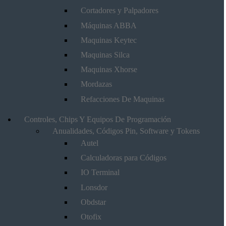
Cortadores y Palpadores
Máquinas ABBA
Maquinas Keytec
Maquinas Silca
Maquinas Xhorse
Mordazas
Refacciones De Maquinas
Controles, Chips Y Equipos De Programación
Anualidades, Códigos Pin, Software y Tokens
Autel
Calculadoras para Códigos
IO Terminal
Lonsdor
Obdstar
Otofix