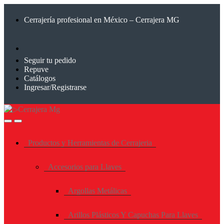
Saltar
Saltar
a
al
Cerrajería profesional en México – Cerrajera MG
la
contenido
navegación
Seguir tu pedido
Repuve
Catálogos
Ingresar/Registrarse
Productos y Herramientas de Cerrajeria
Accesorios para Llaves
Argollas Metálicas
Arillos Plásticos Y Capuchas Para Llaves