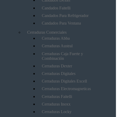
Candados Dexter
Candados Faitelli
Candados Para Refrigerador
Candados Para Ventana
Cerraduras Comerciales
Cerraduras Abba
Cerraduras Austral
Cerraduras Caja Fuerte y
Combinación
Cerraduras Dexter
Cerraduras Digitales
Cerraduras Digitales Excell
Cerraduras Electromagneticas
Cerraduras Faitelli
Cerraduras Inoxx
Cerraduras Locky