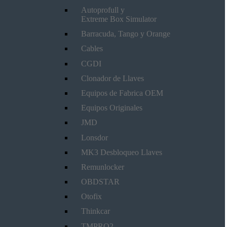
Autoprofull y
Extreme Box Simulator
Barracuda, Tango y Orange
Cables
CGDI
Clonador de Llaves
Equipos de Fabrica OEM
Equipos Originales
JMD
Lonsdor
MK3 Desbloqueo Llaves
Remunlocker
OBDSTAR
Otofix
Thinkcar
TMPRO2