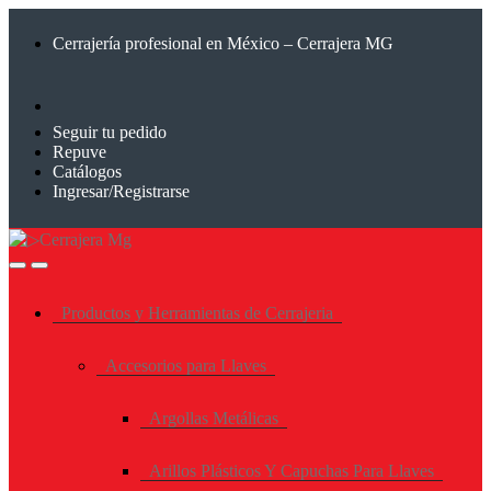
Saltar
Saltar
a
al
Cerrajería profesional en México – Cerrajera MG
la
contenido
navegación
Seguir tu pedido
Repuve
Catálogos
Ingresar/Registrarse
Productos y Herramientas de Cerrajeria
Accesorios para Llaves
Argollas Metálicas
Arillos Plásticos Y Capuchas Para Llaves