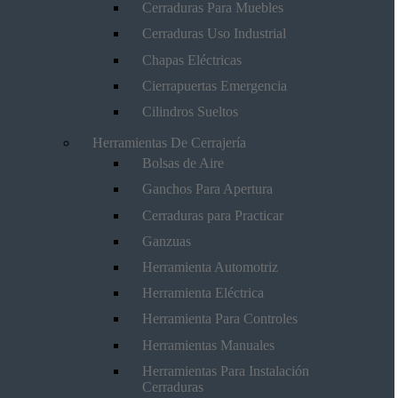
Cerraduras Para Muebles
Cerraduras Uso Industrial
Chapas Eléctricas
Cierrapuertas Emergencia
Cilindros Sueltos
Herramientas De Cerrajería
Bolsas de Aire
Ganchos Para Apertura
Cerraduras para Practicar
Ganzuas
Herramienta Automotriz
Herramienta Eléctrica
Herramienta Para Controles
Herramientas Manuales
Herramientas Para Instalación
Cerraduras