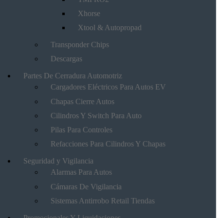
Xhorse
Xtool & Autopropad
Transponder Chips
Descargas
Partes De Cerradura Automotriz
Cargadores Eléctricos Para Autos EV
Chapas Cierre Autos
Cilindros Y Switch Para Auto
Pilas Para Controles
Refacciones Para Cilindros Y Chapas
Seguridad y Vigilancia
Alarmas Para Autos
Cámaras De Vigilancia
Sistemas Antirrobo Retail Tiendas
Promocionales Y Liquidaciones