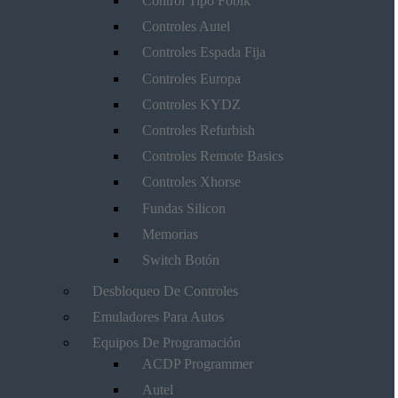
Control Tipo Fobik
Controles Autel
Controles Espada Fija
Controles Europa
Controles KYDZ
Controles Refurbish
Controles Remote Basics
Controles Xhorse
Fundas Silicon
Memorias
Switch Botón
Desbloqueo De Controles
Emuladores Para Autos
Equipos De Programación
ACDP Programmer
Autel