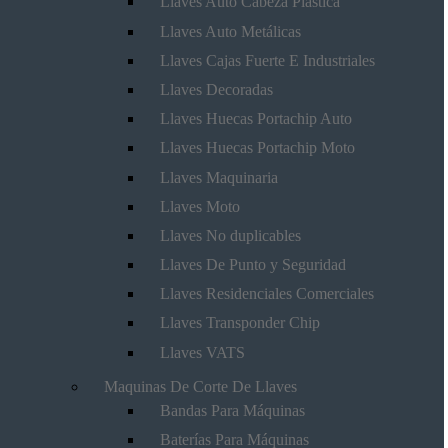
Llaves Auto Cabeza Plástica
Llaves Auto Metálicas
Llaves Cajas Fuerte E Industriales
Llaves Decoradas
Llaves Huecas Portachip Auto
Llaves Huecas Portachip Moto
Llaves Maquinaria
Llaves Moto
Llaves No duplicables
Llaves De Punto y Seguridad
Llaves Residenciales Comerciales
Llaves Transponder Chip
Llaves VATS
Maquinas De Corte De Llaves
Bandas Para Máquinas
Baterías Para Máquinas