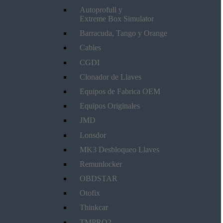
Autoprofull y
Extreme Box Simulator
Barracuda, Tango y Orange
Cables
CGDI
Clonador de Llaves
Equipos de Fabrica OEM
Equipos Originales
JMD
Lonsdor
MK3 Desbloqueo Llaves
Remunlocker
OBDSTAR
Otofix
Thinkcar
TMPRO2