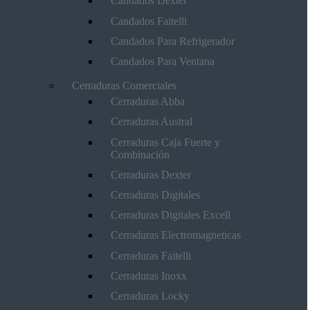
Candados Dexter
Candados Faitelli
Candados Para Refrigerador
Candados Para Ventana
Cerraduras Comerciales
Cerraduras Abba
Cerraduras Austral
Cerraduras Caja Fuerte y
Combinación
Cerraduras Dexter
Cerraduras Digitales
Cerraduras Digitales Excell
Cerraduras Electromagneticas
Cerraduras Faitelli
Cerraduras Inoxx
Cerraduras Locky