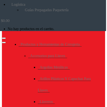
Logística
Guías Prepagadas Paquetería
$
0.00
No hay productos en el carrito.
Productos y Herramientas de Cerrajeria
Accesorios para Llaves
Argollas Metálicas
Arillos Plásticos Y Capuchas Para
Llaves
Llaveros