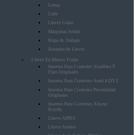
Limas
Lishi
Llaves Guias
Máquinas Soldar
Ropa de Trabajo
Rosarios de Llaves
Llaves En Blanco Forjas
Insertos Para Controles Abatibles Y
Fijos Originales
Insertos Para Controles Autel KDYZ
Insertos Para Controles Proximidad
Originales
Insertos Para Controles Xhorse
Keydiy
Llaves ABBA
Llaves Austral