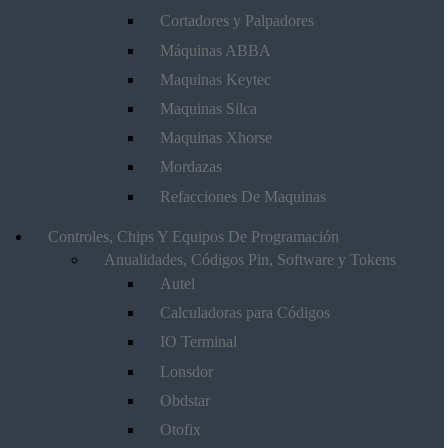
Cortadores y Palpadores
Máquinas ABBA
Maquinas Keytec
Maquinas Silca
Maquinas Xhorse
Mordazas
Refacciones De Maquinas
Controles, Chips Y Equipos De Programación
Anualidades, Códigos Pin, Software y Tokens
Autel
Calculadoras para Códigos
IO Terminal
Lonsdor
Obdstar
Otofix