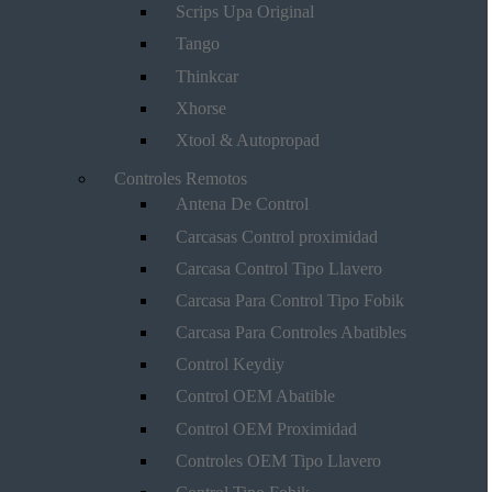
Scrips Upa Original
Tango
Thinkcar
Xhorse
Xtool & Autopropad
Controles Remotos
Antena De Control
Carcasas Control proximidad
Carcasa Control Tipo Llavero
Carcasa Para Control Tipo Fobik
Carcasa Para Controles Abatibles
Control Keydiy
Control OEM Abatible
Control OEM Proximidad
Controles OEM Tipo Llavero