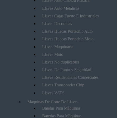
Llaves Auto Cabeza Plástica
Llaves Auto Metálicas
Llaves Cajas Fuerte E Industriales
Llaves Decoradas
Llaves Huecas Portachip Auto
Llaves Huecas Portachip Moto
Llaves Maquinaria
Llaves Moto
Llaves No duplicables
Llaves De Punto y Seguridad
Llaves Residenciales Comerciales
Llaves Transponder Chip
Llaves VATS
Maquinas De Corte De Llaves
Bandas Para Máquinas
Baterías Para Máquinas