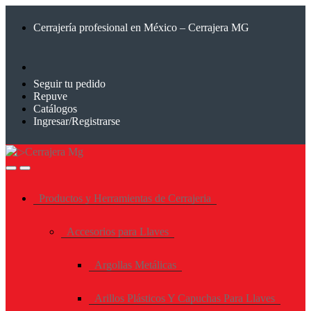
Saltar
Saltar
a
al
Cerrajería profesional en México – Cerrajera MG
la
contenido
navegación
Seguir tu pedido
Repuve
Catálogos
Ingresar/Registrarse
Productos y Herramientas de Cerrajeria
Accesorios para Llaves
Argollas Metálicas
Arillos Plásticos Y Capuchas Para Llaves