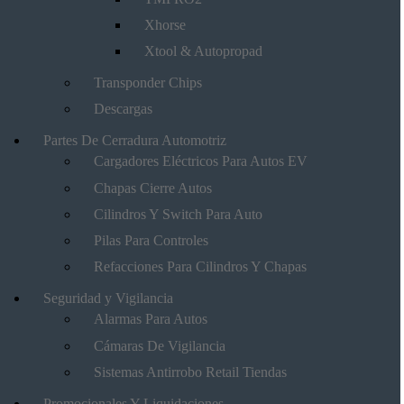
Xhorse
Xtool & Autopropad
Transponder Chips
Descargas
Partes De Cerradura Automotriz
Cargadores Eléctricos Para Autos EV
Chapas Cierre Autos
Cilindros Y Switch Para Auto
Pilas Para Controles
Refacciones Para Cilindros Y Chapas
Seguridad y Vigilancia
Alarmas Para Autos
Cámaras De Vigilancia
Sistemas Antirrobo Retail Tiendas
Promocionales Y Liquidaciones