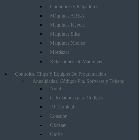
Cortadores y Palpadores
Máquinas ABBA
Maquinas Keytec
Maquinas Silca
Maquinas Xhorse
Mordazas
Refacciones De Maquinas
Controles, Chips Y Equipos De Programación
Anualidades, Códigos Pin, Software y Tokens
Autel
Calculadoras para Códigos
IO Terminal
Lonsdor
Obdstar
Otofix