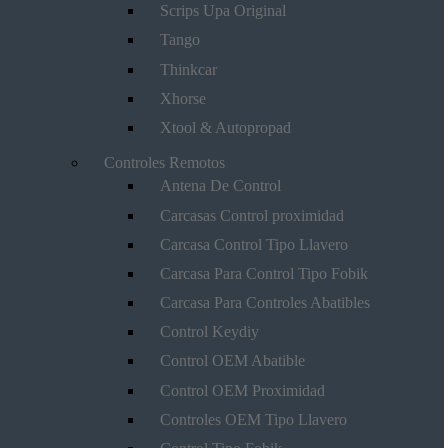
Scrips Upa Original
Tango
Thinkcar
Xhorse
Xtool & Autopropad
Controles Remotos
Antena De Control
Carcasas Control proximidad
Carcasa Control Tipo Llavero
Carcasa Para Control Tipo Fobik
Carcasa Para Controles Abatibles
Control Keydiy
Control OEM Abatible
Control OEM Proximidad
Controles OEM Tipo Llavero