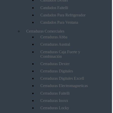
Candados Dexter
Candados Faitelli
Candados Para Refrigerador
Candados Para Ventana
Cerraduras Comerciales
Cerraduras Abba
Cerraduras Austral
Cerraduras Caja Fuerte y
Combinación
Cerraduras Dexter
Cerraduras Digitales
Cerraduras Digitales Excell
Cerraduras Electromagneticas
Cerraduras Faitelli
Cerraduras Inoxx
Cerraduras Locky