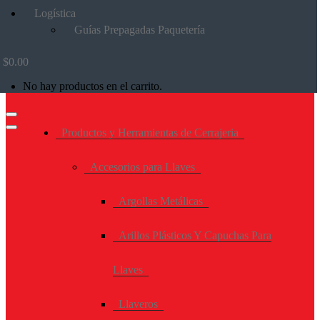
Logística
Guías Prepagadas Paquetería
$
0.00
No hay productos en el carrito.
Productos y Herramientas de Cerrajeria
Accesorios para Llaves
Argollas Metálicas
Arillos Plásticos Y Capuchas Para
Llaves
Llaveros