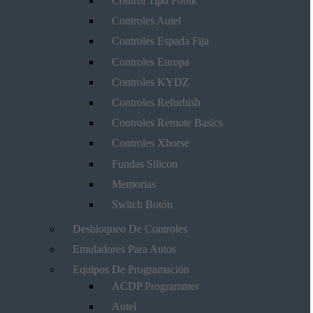
Control Tipo Fobik
Controles Autel
Controles Espada Fija
Controles Europa
Controles KYDZ
Controles Refurbish
Controles Remote Basics
Controles Xhorse
Fundas Silicon
Memorias
Switch Botón
Desbloqueo De Controles
Emuladores Para Autos
Equipos De Programación
ACDP Programmer
Autel