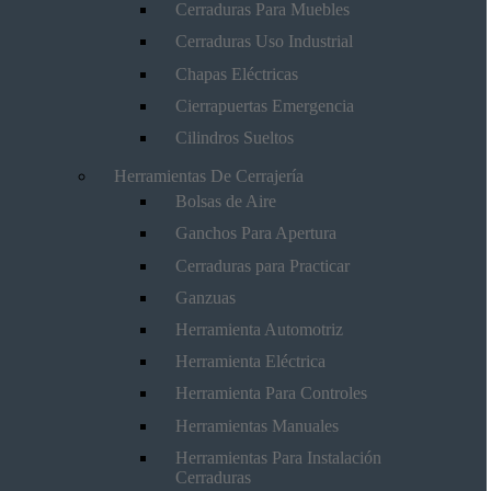
Cerraduras Para Muebles
Cerraduras Uso Industrial
Chapas Eléctricas
Cierrapuertas Emergencia
Cilindros Sueltos
Herramientas De Cerrajería
Bolsas de Aire
Ganchos Para Apertura
Cerraduras para Practicar
Ganzuas
Herramienta Automotriz
Herramienta Eléctrica
Herramienta Para Controles
Herramientas Manuales
Herramientas Para Instalación
Cerraduras