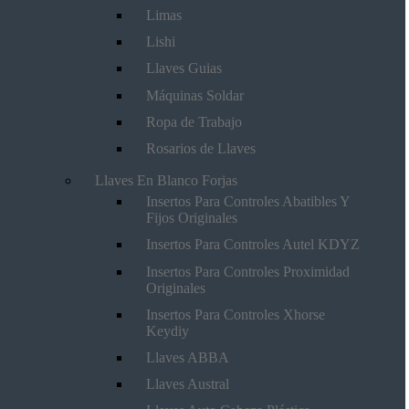
Limas
Lishi
Llaves Guias
Máquinas Soldar
Ropa de Trabajo
Rosarios de Llaves
Llaves En Blanco Forjas
Insertos Para Controles Abatibles Y
Fijos Originales
Insertos Para Controles Autel KDYZ
Insertos Para Controles Proximidad
Originales
Insertos Para Controles Xhorse
Keydiy
Llaves ABBA
Llaves Austral