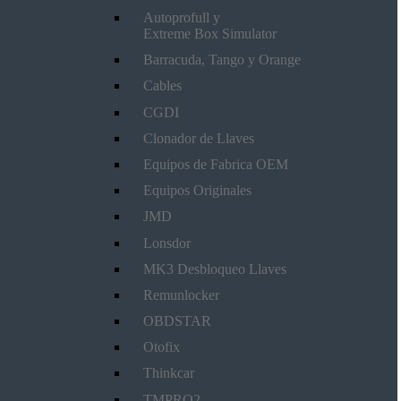
Autoprofull y
Extreme Box Simulator
Barracuda, Tango y Orange
Cables
CGDI
Clonador de Llaves
Equipos de Fabrica OEM
Equipos Originales
JMD
Lonsdor
MK3 Desbloqueo Llaves
Remunlocker
OBDSTAR
Otofix
Thinkcar
TMPRO2