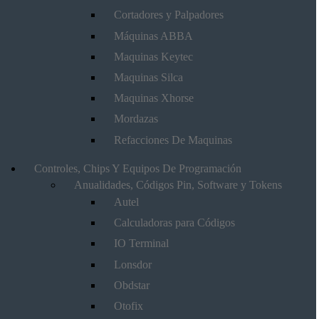
Cortadores y Palpadores
Máquinas ABBA
Maquinas Keytec
Maquinas Silca
Maquinas Xhorse
Mordazas
Refacciones De Maquinas
Controles, Chips Y Equipos De Programación
Anualidades, Códigos Pin, Software y Tokens
Autel
Calculadoras para Códigos
IO Terminal
Lonsdor
Obdstar
Otofix