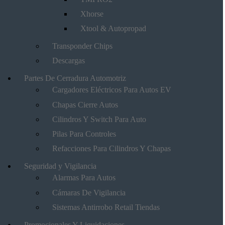
Xhorse
Xtool & Autopropad
Transponder Chips
Descargas
Partes De Cerradura Automotriz
Cargadores Eléctricos Para Autos EV
Chapas Cierre Autos
Cilindros Y Switch Para Auto
Pilas Para Controles
Refacciones Para Cilindros Y Chapas
Seguridad y Vigilancia
Alarmas Para Autos
Cámaras De Vigilancia
Sistemas Antirrobo Retail Tiendas
Promocionales Y Liquidaciones