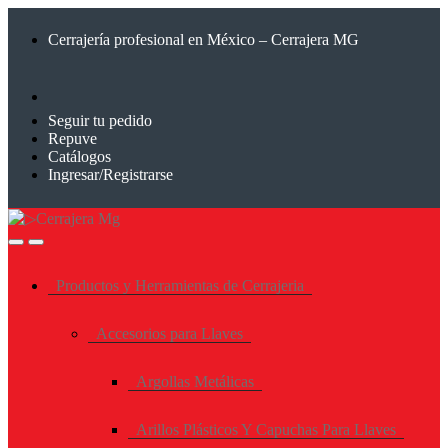
Saltar
Saltar
a
al
Cerrajería profesional en México – Cerrajera MG
la
contenido
navegación
Seguir tu pedido
Repuve
Catálogos
Ingresar/Registrarse
Productos y Herramientas de Cerrajeria
Accesorios para Llaves
Argollas Metálicas
Arillos Plásticos Y Capuchas Para Llaves