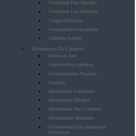
Cerraduras Para Muebles
Cerraduras Uso Industrial
Chapas Eléctricas
Cierrapuertas Emergencia
Cilindros Sueltos
Herramientas De Cerrajería
Bolsas de Aire
Ganchos Para Apertura
Cerraduras para Practicar
Ganzuas
Herramienta Automotriz
Herramienta Eléctrica
Herramienta Para Controles
Herramientas Manuales
Herramientas Para Instalación
Cerraduras