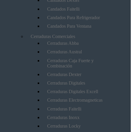
Candados Dexter
Candados Faitelli
Candados Para Refrigerador
Candados Para Ventana
Cerraduras Comerciales
Cerraduras Abba
Cerraduras Austral
Cerraduras Caja Fuerte y
Combinación
Cerraduras Dexter
Cerraduras Digitales
Cerraduras Digitales Excell
Cerraduras Electromagneticas
Cerraduras Faitelli
Cerraduras Inoxx
Cerraduras Locky