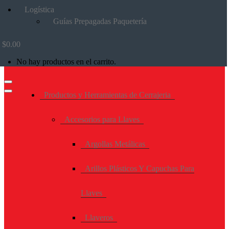
Logística
Guías Prepagadas Paquetería
$
0.00
No hay productos en el carrito.
Productos y Herramientas de Cerrajeria
Accesorios para Llaves
Argollas Metálicas
Arillos Plásticos Y Capuchas Para
Llaves
Llaveros