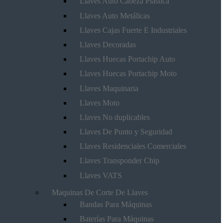
Llaves Auto Cabeza Plástica
Llaves Auto Metálicas
Llaves Cajas Fuerte E Industriales
Llaves Decoradas
Llaves Huecas Portachip Auto
Llaves Huecas Portachip Moto
Llaves Maquinaria
Llaves Moto
Llaves No duplicables
Llaves De Punto y Seguridad
Llaves Residenciales Comerciales
Llaves Transponder Chip
Llaves VATS
Maquinas De Corte De Llaves
Bandas Para Máquinas
Baterías Para Máquinas