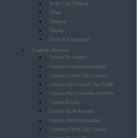
Scrips Upa Original
Tango
Thinkcar
Xhorse
Xtool & Autopropad
Controles Remotos
Antena De Control
Carcasas Control proximidad
Carcasa Control Tipo Llavero
Carcasa Para Control Tipo Fobik
Carcasa Para Controles Abatibles
Control Keydiy
Control OEM Abatible
Control OEM Proximidad
Controles OEM Tipo Llavero