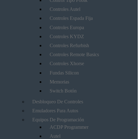
Control Tipo Fobik
Controles Autel
Controles Espada Fija
Controles Europa
Controles KYDZ
Controles Refurbish
Controles Remote Basics
Controles Xhorse
Fundas Silicon
Memorias
Switch Botón
Desbloqueo De Controles
Emuladores Para Autos
Equipos De Programación
ACDP Programmer
Autel