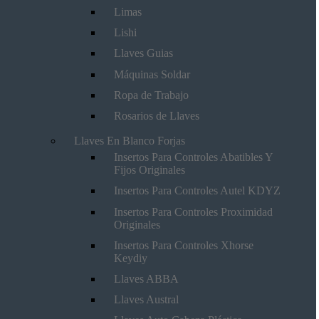
Limas
Lishi
Llaves Guias
Máquinas Soldar
Ropa de Trabajo
Rosarios de Llaves
Llaves En Blanco Forjas
Insertos Para Controles Abatibles Y
Fijos Originales
Insertos Para Controles Autel KDYZ
Insertos Para Controles Proximidad
Originales
Insertos Para Controles Xhorse
Keydiy
Llaves ABBA
Llaves Austral