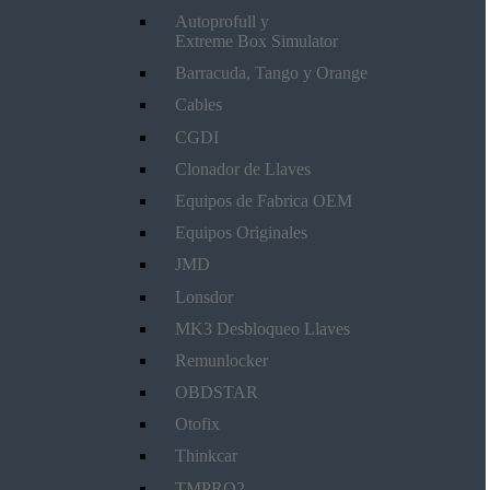
Autoprofull y
Extreme Box Simulator
Barracuda, Tango y Orange
Cables
CGDI
Clonador de Llaves
Equipos de Fabrica OEM
Equipos Originales
JMD
Lonsdor
MK3 Desbloqueo Llaves
Remunlocker
OBDSTAR
Otofix
Thinkcar
TMPRO2