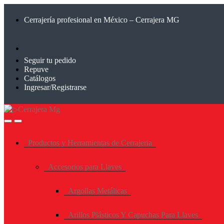
Saltar
Saltar
a
al
Cerrajería profesional en México – Cerrajera MG
la
contenido
navegación
Seguir tu pedido
Repuve
Catálogos
Ingresar/Registrarse
Productos y Herramientas de Cerrajeria
Accesorios para Llaves
Argollas Metálicas
Arillos Plásticos Y Capuchas Para Llaves