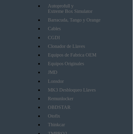
Autoprofull y
Extreme Box Simulator
Barracuda, Tango y Orange
Cables
CGDI
Clonador de Llaves
Equipos de Fabrica OEM
Equipos Originales
JMD
Lonsdor
MK3 Desbloqueo Llaves
Remunlocker
OBDSTAR
Otofix
Thinkcar
TMPRO2