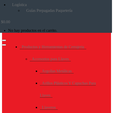
Logística
Guías Prepagadas Paquetería
$
0.00
No hay productos en el carrito.
Productos y Herramientas de Cerrajeria
Accesorios para Llaves
Argollas Metálicas
Arillos Plásticos Y Capuchas Para
Llaves
Llaveros