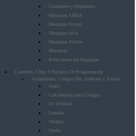
Cortadores y Palpadores
Máquinas ABBA
Maquinas Keytec
Maquinas Silca
Maquinas Xhorse
Mordazas
Refacciones De Maquinas
Controles, Chips Y Equipos De Programación
Anualidades, Códigos Pin, Software y Tokens
Autel
Calculadoras para Códigos
IO Terminal
Lonsdor
Obdstar
Otofix