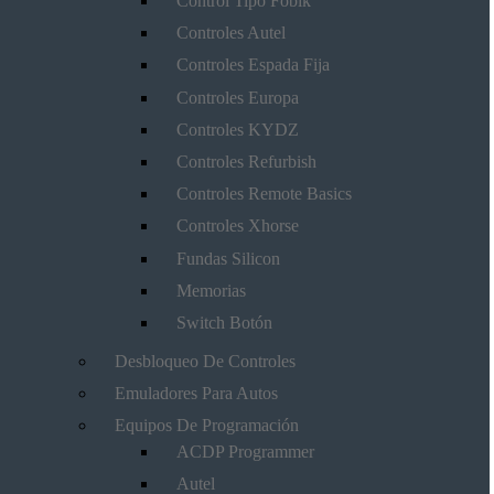
Control Tipo Fobik
Controles Autel
Controles Espada Fija
Controles Europa
Controles KYDZ
Controles Refurbish
Controles Remote Basics
Controles Xhorse
Fundas Silicon
Memorias
Switch Botón
Desbloqueo De Controles
Emuladores Para Autos
Equipos De Programación
ACDP Programmer
Autel