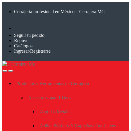
Saltar
Saltar
a
al
Cerrajería profesional en México – Cerrajera MG
la
contenido
navegación
Seguir tu pedido
Repuve
Catálogos
Ingresar/Registrarse
Productos y Herramientas de Cerrajeria
Accesorios para Llaves
Argollas Metálicas
Arillos Plásticos Y Capuchas Para Llaves