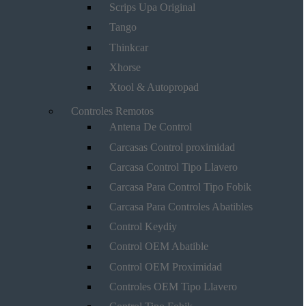
Scrips Upa Original
Tango
Thinkcar
Xhorse
Xtool & Autopropad
Controles Remotos
Antena De Control
Carcasas Control proximidad
Carcasa Control Tipo Llavero
Carcasa Para Control Tipo Fobik
Carcasa Para Controles Abatibles
Control Keydiy
Control OEM Abatible
Control OEM Proximidad
Controles OEM Tipo Llavero