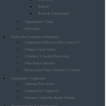
Xhorse
Xtool & Autopropad
Transponder Chips
Descargas
Partes De Cerradura Automotriz
Cargadores Eléctricos Para Autos EV
Chapas Cierre Autos
Cilindros Y Switch Para Auto
Pilas Para Controles
Refacciones Para Cilindros Y Chapas
Seguridad y Vigilancia
Alarmas Para Autos
Cámaras De Vigilancia
Sistemas Antirrobo Retail Tiendas
Promocionales Y Liquidaciones