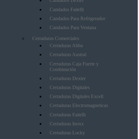
Candados Dexter
Candados Faitelli
Candados Para Refrigerador
Candados Para Ventana
Cerraduras Comerciales
Cerraduras Abba
Cerraduras Austral
Cerraduras Caja Fuerte y
Combinación
Cerraduras Dexter
Cerraduras Digitales
Cerraduras Digitales Excell
Cerraduras Electromagneticas
Cerraduras Faitelli
Cerraduras Inoxx
Cerraduras Locky