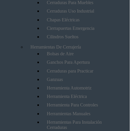
Cerraduras Para Muebles
Cerraduras Uso Industrial
Chapas Eléctricas
Cierrapuertas Emergencia
Cilindros Sueltos
Herramientas De Cerrajería
Bolsas de Aire
Ganchos Para Apertura
Cerraduras para Practicar
Ganzuas
Herramienta Automotriz
Herramienta Eléctrica
Herramienta Para Controles
Herramientas Manuales
Herramientas Para Instalación
Cerraduras