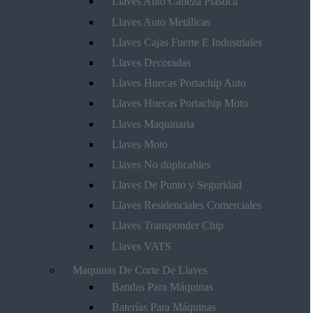
Llaves Auto Cabeza Plástica
Llaves Auto Metálicas
Llaves Cajas Fuerte E Industriales
Llaves Decoradas
Llaves Huecas Portachip Auto
Llaves Huecas Portachip Moto
Llaves Maquinaria
Llaves Moto
Llaves No duplicables
Llaves De Punto y Seguridad
Llaves Residenciales Comerciales
Llaves Transponder Chip
Llaves VATS
Maquinas De Corte De Llaves
Bandas Para Máquinas
Baterías Para Máquinas