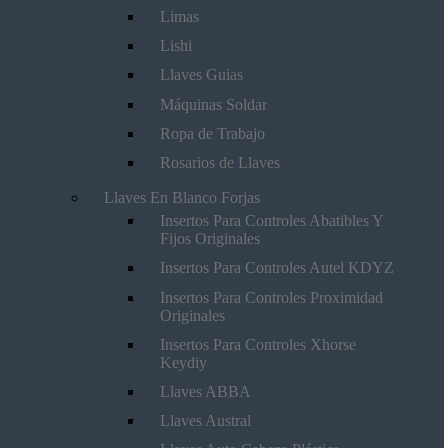
Limas
Lishi
Llaves Guias
Máquinas Soldar
Ropa de Trabajo
Rosarios de Llaves
Llaves En Blanco Forjas
Insertos Para Controles Abatibles Y
Fijos Originales
Insertos Para Controles Autel KDYZ
Insertos Para Controles Proximidad
Originales
Insertos Para Controles Xhorse
Keydiy
Llaves ABBA
Llaves Austral