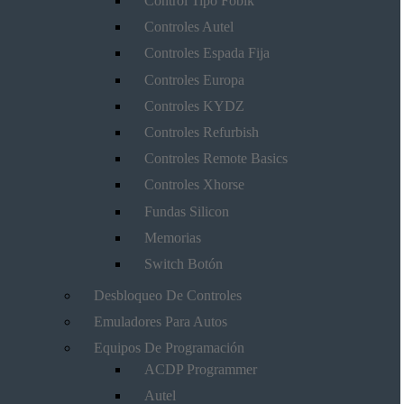
Control Tipo Fobik
Controles Autel
Controles Espada Fija
Controles Europa
Controles KYDZ
Controles Refurbish
Controles Remote Basics
Controles Xhorse
Fundas Silicon
Memorias
Switch Botón
Desbloqueo De Controles
Emuladores Para Autos
Equipos De Programación
ACDP Programmer
Autel