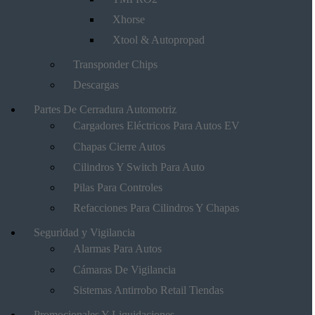
Xhorse
Xtool & Autopropad
Transponder Chips
Descargas
Partes De Cerradura Automotriz
Cargadores Eléctricos Para Autos EV
Chapas Cierre Autos
Cilindros Y Switch Para Auto
Pilas Para Controles
Refacciones Para Cilindros Y Chapas
Seguridad y Vigilancia
Alarmas Para Autos
Cámaras De Vigilancia
Sistemas Antirrobo Retail Tiendas
Promocionales Y Liquidaciones