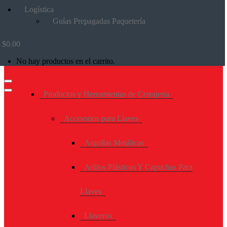
Logística
Guías Prepagadas Paquetería
$
0.00
No hay productos en el carrito.
Productos y Herramientas de Cerrajeria
Accesorios para Llaves
Argollas Metálicas
Arillos Plásticos Y Capuchas Para
Llaves
Llaveros