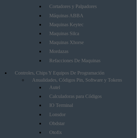
Cortadores y Palpadores
Máquinas ABBA
Maquinas Keytec
Maquinas Silca
Maquinas Xhorse
Mordazas
Refacciones De Maquinas
Controles, Chips Y Equipos De Programación
Anualidades, Códigos Pin, Software y Tokens
Autel
Calculadoras para Códigos
IO Terminal
Lonsdor
Obdstar
Otofix