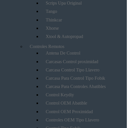
Scrips Upa Original
Tango
Thinkcar
Xhorse
Xtool & Autopropad
Controles Remotos
Antena De Control
Carcasas Control proximidad
Carcasa Control Tipo Llavero
Carcasa Para Control Tipo Fobik
Carcasa Para Controles Abatibles
Control Keydiy
Control OEM Abatible
Control OEM Proximidad
Controles OEM Tipo Llavero