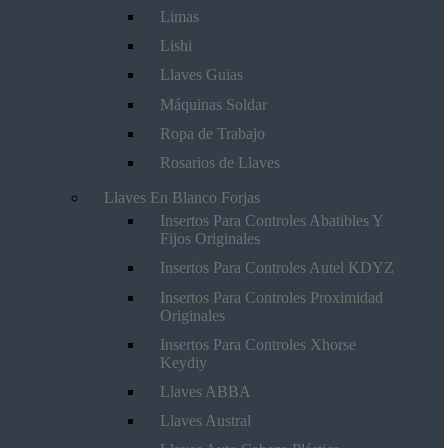
Limas
Lishi
Llaves Guias
Máquinas Soldar
Ropa de Trabajo
Rosarios de Llaves
Llaves En Blanco Forjas
Insertos Para Controles Abatibles Y
Fijos Originales
Insertos Para Controles Autel KDYZ
Insertos Para Controles Proximidad
Originales
Insertos Para Controles Xhorse
Keydiy
Llaves ABBA
Llaves Austral