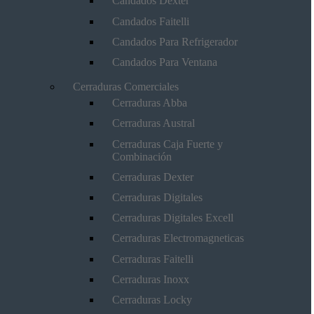
Candados Dexter
Candados Faitelli
Candados Para Refrigerador
Candados Para Ventana
Cerraduras Comerciales
Cerraduras Abba
Cerraduras Austral
Cerraduras Caja Fuerte y
Combinación
Cerraduras Dexter
Cerraduras Digitales
Cerraduras Digitales Excell
Cerraduras Electromagneticas
Cerraduras Faitelli
Cerraduras Inoxx
Cerraduras Locky