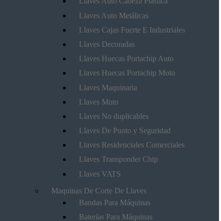
Llaves Auto Cabeza Plástica
Llaves Auto Metálicas
Llaves Cajas Fuerte E Industriales
Llaves Decoradas
Llaves Huecas Portachip Auto
Llaves Huecas Portachip Moto
Llaves Maquinaria
Llaves Moto
Llaves No duplicables
Llaves De Punto y Seguridad
Llaves Residenciales Comerciales
Llaves Transponder Chip
Llaves VATS
Maquinas De Corte De Llaves
Bandas Para Máquinas
Baterías Para Máquinas