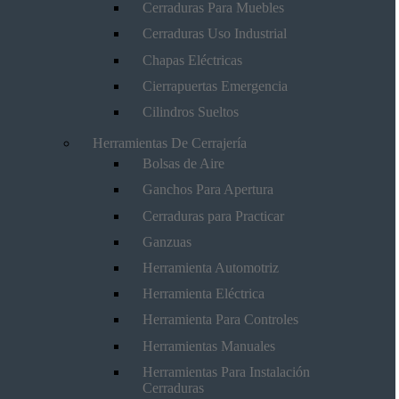
Cerraduras Para Muebles
Cerraduras Uso Industrial
Chapas Eléctricas
Cierrapuertas Emergencia
Cilindros Sueltos
Herramientas De Cerrajería
Bolsas de Aire
Ganchos Para Apertura
Cerraduras para Practicar
Ganzuas
Herramienta Automotriz
Herramienta Eléctrica
Herramienta Para Controles
Herramientas Manuales
Herramientas Para Instalación
Cerraduras