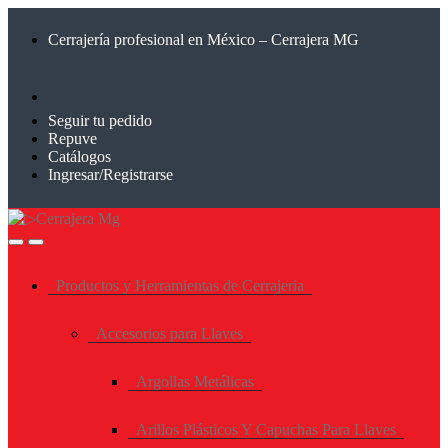
Saltar
Saltar
a
al
Cerrajería profesional en México – Cerrajera MG
la
contenido
navegación
Seguir tu pedido
Repuve
Catálogos
Ingresar/Registrarse
Productos y Herramientas de Cerrajeria
Accesorios para Llaves
Argollas Metálicas
Arillos Plásticos Y Capuchas Para Llaves