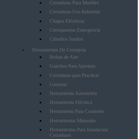
Cerraduras Para Muebles
Cerraduras Uso Industrial
Chapas Eléctricas
Cierrapuertas Emergencia
Cilindros Sueltos
Herramientas De Cerrajería
Bolsas de Aire
Ganchos Para Apertura
Cerraduras para Practicar
Ganzuas
Herramienta Automotriz
Herramienta Eléctrica
Herramienta Para Controles
Herramientas Manuales
Herramientas Para Instalación
Cerraduras