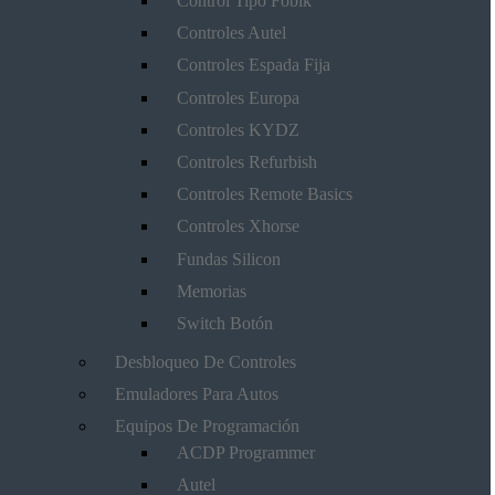
Control Tipo Fobik
Controles Autel
Controles Espada Fija
Controles Europa
Controles KYDZ
Controles Refurbish
Controles Remote Basics
Controles Xhorse
Fundas Silicon
Memorias
Switch Botón
Desbloqueo De Controles
Emuladores Para Autos
Equipos De Programación
ACDP Programmer
Autel