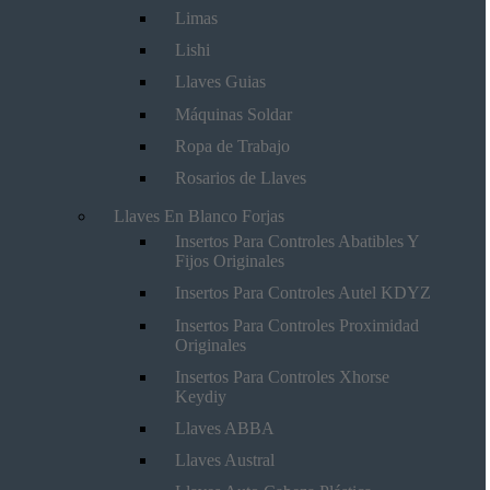
Limas
Lishi
Llaves Guias
Máquinas Soldar
Ropa de Trabajo
Rosarios de Llaves
Llaves En Blanco Forjas
Insertos Para Controles Abatibles Y
Fijos Originales
Insertos Para Controles Autel KDYZ
Insertos Para Controles Proximidad
Originales
Insertos Para Controles Xhorse
Keydiy
Llaves ABBA
Llaves Austral