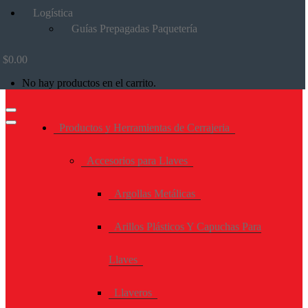
Logística
Guías Prepagadas Paquetería
$
0.00
No hay productos en el carrito.
Productos y Herramientas de Cerrajeria
Accesorios para Llaves
Argollas Metálicas
Arillos Plásticos Y Capuchas Para
Llaves
Llaveros