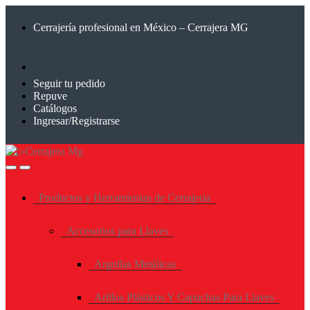
Saltar
Saltar
a
al
Cerrajería profesional en México – Cerrajera MG
la
contenido
navegación
Seguir tu pedido
Repuve
Catálogos
Ingresar/Registrarse
Productos y Herramientas de Cerrajeria
Accesorios para Llaves
Argollas Metálicas
Arillos Plásticos Y Capuchas Para Llaves