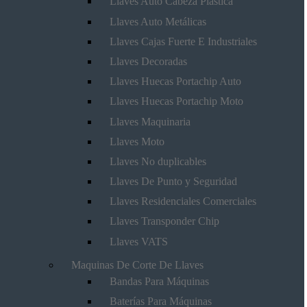
Llaves Auto Cabeza Plástica
Llaves Auto Metálicas
Llaves Cajas Fuerte E Industriales
Llaves Decoradas
Llaves Huecas Portachip Auto
Llaves Huecas Portachip Moto
Llaves Maquinaria
Llaves Moto
Llaves No duplicables
Llaves De Punto y Seguridad
Llaves Residenciales Comerciales
Llaves Transponder Chip
Llaves VATS
Maquinas De Corte De Llaves
Bandas Para Máquinas
Baterías Para Máquinas