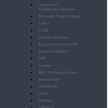
Autoprofull y
Extreme Box Simulator
Barracuda, Tango y Orange
Cables
CGDI
Clonador de Llaves
Equipos de Fabrica OEM
Equipos Originales
JMD
Lonsdor
MK3 Desbloqueo Llaves
Remunlocker
OBDSTAR
Otofix
Thinkcar
TMPRO2