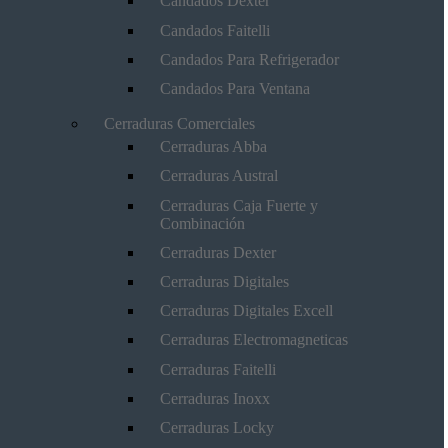
Candados Dexter
Candados Faitelli
Candados Para Refrigerador
Candados Para Ventana
Cerraduras Comerciales
Cerraduras Abba
Cerraduras Austral
Cerraduras Caja Fuerte y
Combinación
Cerraduras Dexter
Cerraduras Digitales
Cerraduras Digitales Excell
Cerraduras Electromagneticas
Cerraduras Faitelli
Cerraduras Inoxx
Cerraduras Locky