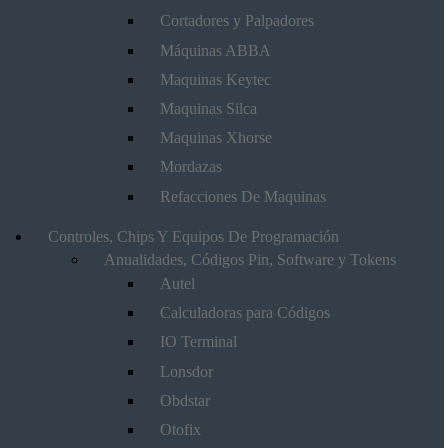
Cortadores y Palpadores
Máquinas ABBA
Maquinas Keytec
Maquinas Silca
Maquinas Xhorse
Mordazas
Refacciones De Maquinas
Controles, Chips Y Equipos De Programación
Anualidades, Códigos Pin, Software y Tokens
Autel
Calculadoras para Códigos
IO Terminal
Lonsdor
Obdstar
Otofix