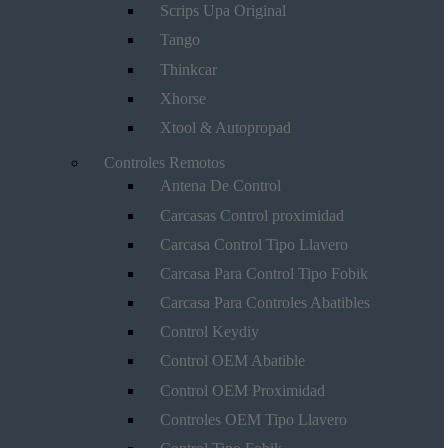
Scrips Upa Original
Tango
Thinkcar
Xhorse
Xtool & Autopropad
Controles Remotos
Antena De Control
Carcasas Control proximidad
Carcasa Control Tipo Llavero
Carcasa Para Control Tipo Fobik
Carcasa Para Controles Abatibles
Control Keydiy
Control OEM Abatible
Control OEM Proximidad
Controles OEM Tipo Llavero