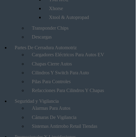
Xhorse
Xtool & Autopropad
Transponder Chips
Descargas
Partes De Cerradura Automotriz
Cargadores Eléctricos Para Autos EV
Chapas Cierre Autos
Cilindros Y Switch Para Auto
Pilas Para Controles
Refacciones Para Cilindros Y Chapas
Seguridad y Vigilancia
Alarmas Para Autos
Cámaras De Vigilancia
Sistemas Antirrobo Retail Tiendas
Promocionales Y Liquidaciones