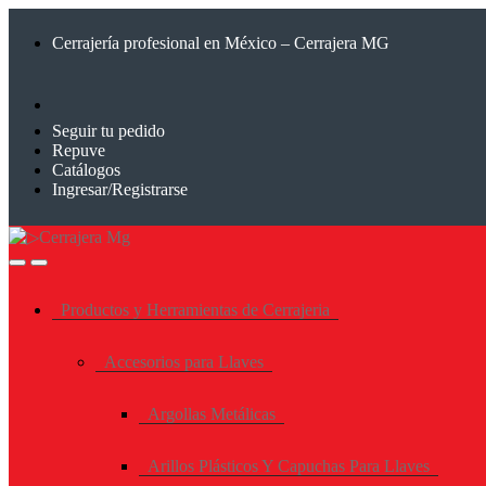
Saltar
Saltar
a
al
Cerrajería profesional en México – Cerrajera MG
la
contenido
navegación
Seguir tu pedido
Repuve
Catálogos
Ingresar/Registrarse
Productos y Herramientas de Cerrajeria
Accesorios para Llaves
Argollas Metálicas
Arillos Plásticos Y Capuchas Para Llaves