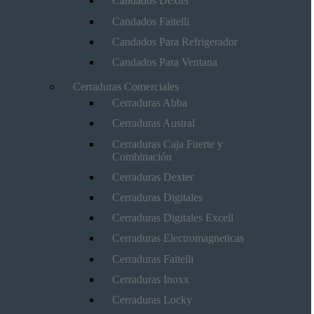
Candados Dexter
Candados Faitelli
Candados Para Refrigerador
Candados Para Ventana
Cerraduras Comerciales
Cerraduras Abba
Cerraduras Austral
Cerraduras Caja Fuerte y
Combinación
Cerraduras Dexter
Cerraduras Digitales
Cerraduras Digitales Excell
Cerraduras Electromagneticas
Cerraduras Faitelli
Cerraduras Inoxx
Cerraduras Locky