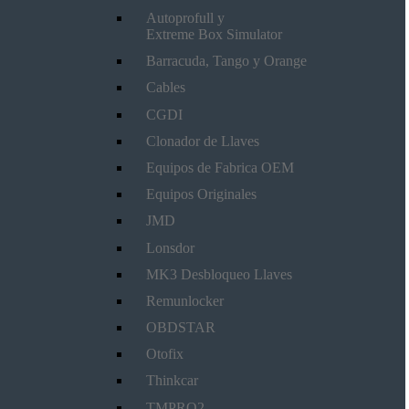
Autoprofull y
Extreme Box Simulator
Barracuda, Tango y Orange
Cables
CGDI
Clonador de Llaves
Equipos de Fabrica OEM
Equipos Originales
JMD
Lonsdor
MK3 Desbloqueo Llaves
Remunlocker
OBDSTAR
Otofix
Thinkcar
TMPRO2