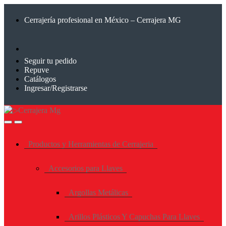
Saltar
Saltar
a
al
Cerrajería profesional en México – Cerrajera MG
la
contenido
navegación
Seguir tu pedido
Repuve
Catálogos
Ingresar/Registrarse
Productos y Herramientas de Cerrajeria
Accesorios para Llaves
Argollas Metálicas
Arillos Plásticos Y Capuchas Para Llaves