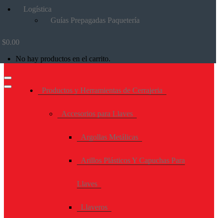
Logística
Guías Prepagadas Paquetería
$
0.00
No hay productos en el carrito.
Productos y Herramientas de Cerrajeria
Accesorios para Llaves
Argollas Metálicas
Arillos Plásticos Y Capuchas Para
Llaves
Llaveros