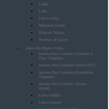
Limas
Lishi
Llaves Guias
Máquinas Soldar
Ropa de Trabajo
Rosarios de Llaves
Llaves En Blanco Forjas
Insertos Para Controles Abatibles Y
Fijos Originales
Insertos Para Controles Autel KDYZ
Insertos Para Controles Proximidad
Originales
Insertos Para Controles Xhorse
Keydiy
Llaves ABBA
Llaves Austral