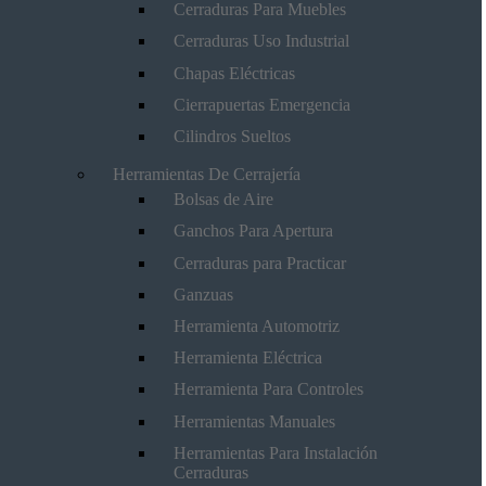
Cerraduras Para Muebles
Cerraduras Uso Industrial
Chapas Eléctricas
Cierrapuertas Emergencia
Cilindros Sueltos
Herramientas De Cerrajería
Bolsas de Aire
Ganchos Para Apertura
Cerraduras para Practicar
Ganzuas
Herramienta Automotriz
Herramienta Eléctrica
Herramienta Para Controles
Herramientas Manuales
Herramientas Para Instalación
Cerraduras