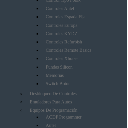
Control Tipo Fobik
Controles Autel
Controles Espada Fija
Controles Europa
Controles KYDZ
Controles Refurbish
Controles Remote Basics
Controles Xhorse
Fundas Silicon
Memorias
Switch Botón
Desbloqueo De Controles
Emuladores Para Autos
Equipos De Programación
ACDP Programmer
Autel