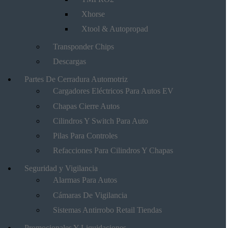
Xhorse
Xtool & Autopropad
Transponder Chips
Descargas
Partes De Cerradura Automotriz
Cargadores Eléctricos Para Autos EV
Chapas Cierre Autos
Cilindros Y Switch Para Auto
Pilas Para Controles
Refacciones Para Cilindros Y Chapas
Seguridad y Vigilancia
Alarmas Para Autos
Cámaras De Vigilancia
Sistemas Antirrobo Retail Tiendas
Promocionales Y Liquidaciones