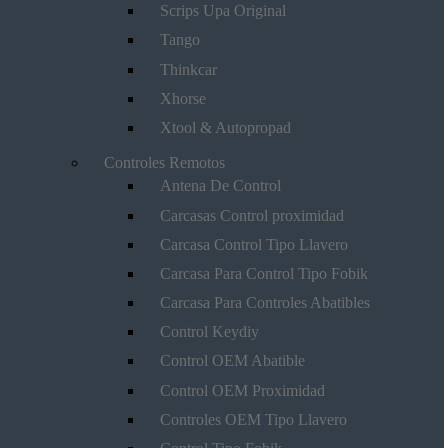
Scrips Upa Original
Tango
Thinkcar
Xhorse
Xtool & Autopropad
Controles Remotos
Antena De Control
Carcasas Control proximidad
Carcasa Control Tipo Llavero
Carcasa Para Control Tipo Fobik
Carcasa Para Controles Abatibles
Control Keydiy
Control OEM Abatible
Control OEM Proximidad
Controles OEM Tipo Llavero