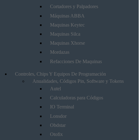
Cortadores y Palpadores
Máquinas ABBA
Maquinas Keytec
Maquinas Silca
Maquinas Xhorse
Mordazas
Refacciones De Maquinas
Controles, Chips Y Equipos De Programación
Anualidades, Códigos Pin, Software y Tokens
Autel
Calculadoras para Códigos
IO Terminal
Lonsdor
Obdstar
Otofix