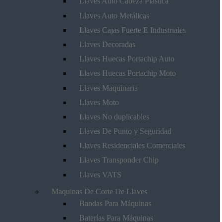
Llaves Auto Cabeza Plástica
Llaves Auto Metálicas
Llaves Cajas Fuerte E Industriales
Llaves Decoradas
Llaves Huecas Portachip Auto
Llaves Huecas Portachip Moto
Llaves Maquinaria
Llaves Moto
Llaves No duplicables
Llaves De Punto y Seguridad
Llaves Residenciales Comerciales
Llaves Transponder Chip
Llaves VATS
Maquinas De Corte De Llaves
Bandas Para Máquinas
Baterías Para Máquinas