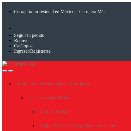
Saltar
Saltar
a
al
Cerrajería profesional en México – Cerrajera MG
la
contenido
navegación
Seguir tu pedido
Repuve
Catálogos
Ingresar/Registrarse
Productos y Herramientas de Cerrajeria
Accesorios para Llaves
Argollas Metálicas
Arillos Plásticos Y Capuchas Para Llaves