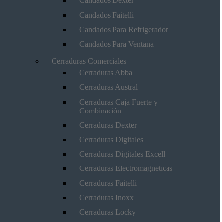
Candados Dexter
Candados Faitelli
Candados Para Refrigerador
Candados Para Ventana
Cerraduras Comerciales
Cerraduras Abba
Cerraduras Austral
Cerraduras Caja Fuerte y
Combinación
Cerraduras Dexter
Cerraduras Digitales
Cerraduras Digitales Excell
Cerraduras Electromagneticas
Cerraduras Faitelli
Cerraduras Inoxx
Cerraduras Locky