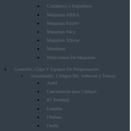
Cortadores y Palpadores
Máquinas ABBA
Maquinas Keytec
Maquinas Silca
Maquinas Xhorse
Mordazas
Refacciones De Maquinas
Controles, Chips Y Equipos De Programación
Anualidades, Códigos Pin, Software y Tokens
Autel
Calculadoras para Códigos
IO Terminal
Lonsdor
Obdstar
Otofix