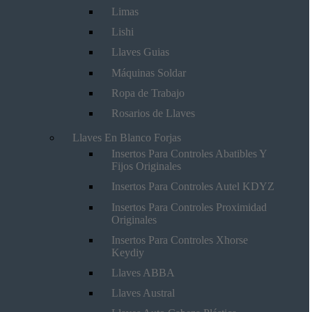
Limas
Lishi
Llaves Guias
Máquinas Soldar
Ropa de Trabajo
Rosarios de Llaves
Llaves En Blanco Forjas
Insertos Para Controles Abatibles Y
Fijos Originales
Insertos Para Controles Autel KDYZ
Insertos Para Controles Proximidad
Originales
Insertos Para Controles Xhorse
Keydiy
Llaves ABBA
Llaves Austral