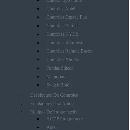
Control Tipo Fobik
Controles Autel
Controles Espada Fija
Controles Europa
Controles KYDZ
Controles Refurbish
Controles Remote Basics
Controles Xhorse
Fundas Silicon
Memorias
Switch Botón
Desbloqueo De Controles
Emuladores Para Autos
Equipos De Programación
ACDP Programmer
Autel