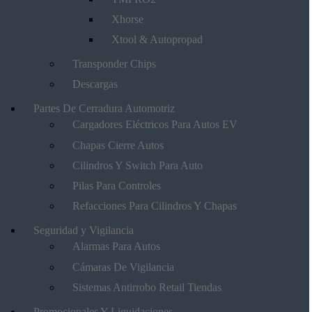
Xhorse
Xtool & Autopropad
Transponder Chips
Descargas
Partes De Cerradura Automotriz
Cargadores Eléctricos Para Autos EV
Chapas Cierre Autos
Cilindros Y Switch Para Auto
Pilas Para Controles
Refacciones Para Cilindros Y Chapas
Seguridad y Vigilancia
Alarmas Para Autos
Cámaras De Vigilancia
Sistemas Antirrobo Retail Tiendas
Promocionales Y Liquidaciones