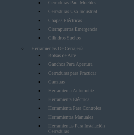
Cerraduras Para Muebles
Cerraduras Uso Industrial
Chapas Eléctricas
Cierrapuertas Emergencia
Cilindros Sueltos
Herramientas De Cerrajería
Bolsas de Aire
Ganchos Para Apertura
Cerraduras para Practicar
Ganzuas
Herramienta Automotriz
Herramienta Eléctrica
Herramienta Para Controles
Herramientas Manuales
Herramientas Para Instalación
Cerraduras