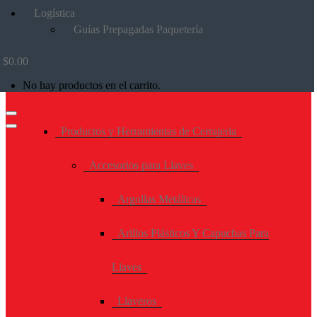
Logística
Guías Prepagadas Paquetería
$
0.00
No hay productos en el carrito.
Productos y Herramientas de Cerrajeria
Accesorios para Llaves
Argollas Metálicas
Arillos Plásticos Y Capuchas Para
Llaves
Llaveros