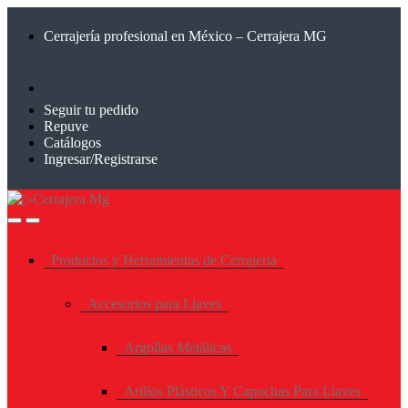
Saltar
Saltar
a
al
Cerrajería profesional en México – Cerrajera MG
la
contenido
navegación
Seguir tu pedido
Repuve
Catálogos
Ingresar/Registrarse
Productos y Herramientas de Cerrajeria
Accesorios para Llaves
Argollas Metálicas
Arillos Plásticos Y Capuchas Para Llaves