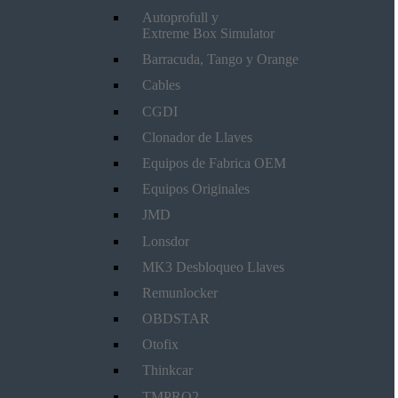
Autoprofull y
Extreme Box Simulator
Barracuda, Tango y Orange
Cables
CGDI
Clonador de Llaves
Equipos de Fabrica OEM
Equipos Originales
JMD
Lonsdor
MK3 Desbloqueo Llaves
Remunlocker
OBDSTAR
Otofix
Thinkcar
TMPRO2