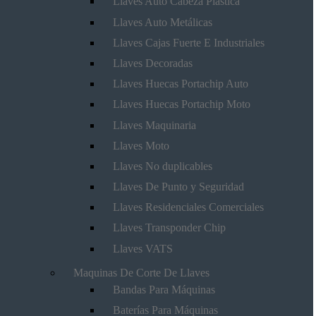
Llaves Auto Cabeza Plástica
Llaves Auto Metálicas
Llaves Cajas Fuerte E Industriales
Llaves Decoradas
Llaves Huecas Portachip Auto
Llaves Huecas Portachip Moto
Llaves Maquinaria
Llaves Moto
Llaves No duplicables
Llaves De Punto y Seguridad
Llaves Residenciales Comerciales
Llaves Transponder Chip
Llaves VATS
Maquinas De Corte De Llaves
Bandas Para Máquinas
Baterías Para Máquinas