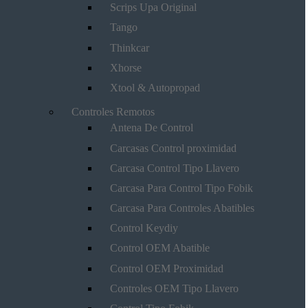
Scrips Upa Original
Tango
Thinkcar
Xhorse
Xtool & Autopropad
Controles Remotos
Antena De Control
Carcasas Control proximidad
Carcasa Control Tipo Llavero
Carcasa Para Control Tipo Fobik
Carcasa Para Controles Abatibles
Control Keydiy
Control OEM Abatible
Control OEM Proximidad
Controles OEM Tipo Llavero