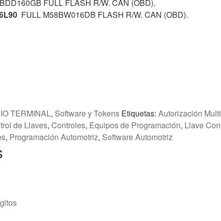
DD160GB FULL FLASH R/W. CAN (OBD).
,6L90
FULL M58BW016DB FLASH R/W. CAN (OBD).
,
IO TERMINAL
,
Software y Tokens
Etiquetas:
Autorización Mul
trol de Llaves
,
Controles
,
Equipos de Programación
,
Llave Cont
es
,
Programación Automotriz
,
Software Automotriz
s