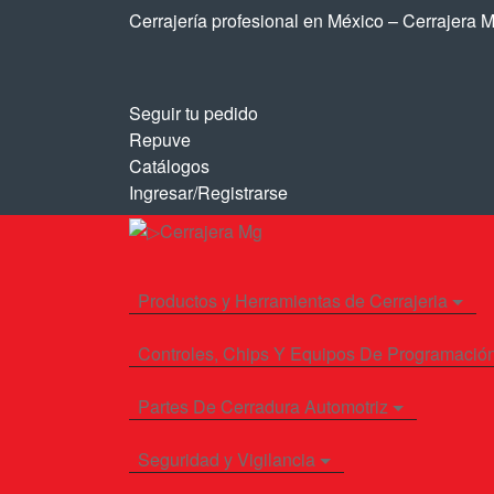
Saltar
Saltar
Cerrajería profesional en México – Cerrajera 
a
al
la
contenido
navegación
Seguir tu pedido
Repuve
Catálogos
Ingresar/Registrarse
Productos y Herramientas de Cerrajeria
Controles, Chips Y Equipos De Programació
Partes De Cerradura Automotriz
Seguridad y Vigilancia