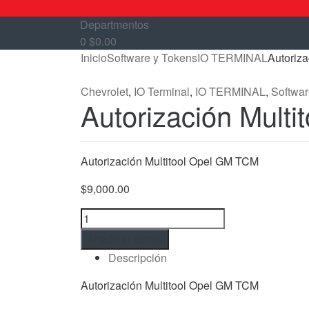
Departmentos
0
$
0.00
Inicio
Software y Tokens
IO TERMINAL
Autoriz
Chevrolet
,
IO Terminal
,
IO TERMINAL
,
Softwar
Autorización Mult
Autorización Multitool Opel GM TCM
$
9,000.00
Autorización
Multitool
Añadir al carrito
Opel
Descripción
GM
TCM
Autorización Multitool Opel GM TCM
cantidad