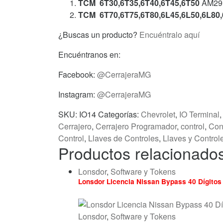
TCM 6T30,6T35,6T40,6T45,6T50
AM29B
TCM 6T70,6T75,6T80,6L45,6L50,6L80
¿Buscas un producto?
Encuéntralo aquí
Encuéntranos en:
Facebook:
@CerrajeraMG
Instagram:
@CerrajeraMG
SKU:
IO14
Categorías:
Chevrolet
,
IO Terminal
Cerrajero
,
Cerrajero Programador
,
control
,
Con
Control
,
Llaves de Controles
,
Llaves y Control
Productos relacionado
Lonsdor
,
Software y Tokens
Lonsdor Licencia Nissan Bypass 40 Dígitos
Lonsdor
,
Software y Tokens