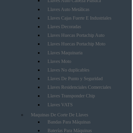
Llaves Auto Cabeza Plástica
Llaves Auto Metálicas
Llaves Cajas Fuerte E Industriales
Llaves Decoradas
Llaves Huecas Portachip Auto
Llaves Huecas Portachip Moto
Llaves Maquinaria
Llaves Moto
Llaves No duplicables
Llaves De Punto y Seguridad
Llaves Residenciales Comerciales
Llaves Transponder Chip
Llaves VATS
Maquinas De Corte De Llaves
Bandas Para Máquinas
Baterías Para Máquinas