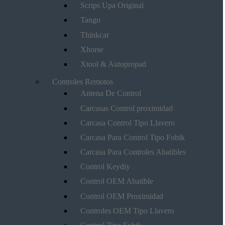
Scrips Upa Original
Tango
Thinkcar
Xhorse
Xtool & Autopropad
Controles Remotos
Antena De Control
Carcasas Control proximidad
Carcasa Control Tipo Llavero
Carcasa Para Control Tipo Fobik
Carcasa Para Controles Abatibles
Control Keydiy
Control OEM Abatible
Control OEM Proximidad
Controles OEM Tipo Llavero