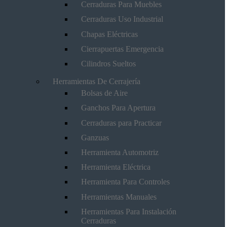
Cerraduras Para Muebles
Cerraduras Uso Industrial
Chapas Eléctricas
Cierrapuertas Emergencia
Cilindros Sueltos
Herramientas De Cerrajería
Bolsas de Aire
Ganchos Para Apertura
Cerraduras para Practicar
Ganzuas
Herramienta Automotriz
Herramienta Eléctrica
Herramienta Para Controles
Herramientas Manuales
Herramientas Para Instalación
Cerraduras