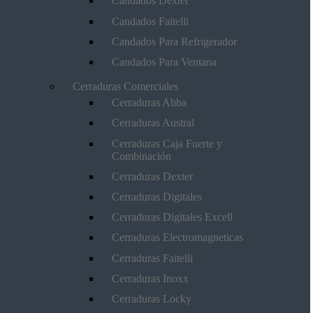
Candados Dexter
Candados Faitelli
Candados Para Refrigerador
Candados Para Ventana
Cerraduras Comerciales
Cerraduras Abba
Cerraduras Austral
Cerraduras Caja Fuerte y
Combinación
Cerraduras Dexter
Cerraduras Digitales
Cerraduras Digitales Excell
Cerraduras Electromagneticas
Cerraduras Faitelli
Cerraduras Inoxx
Cerraduras Locky