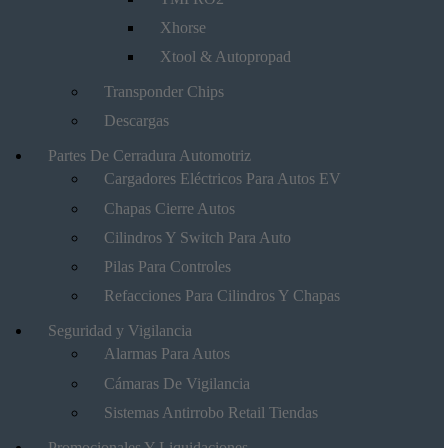
Xhorse
Xtool & Autopropad
Transponder Chips
Descargas
Partes De Cerradura Automotriz
Cargadores Eléctricos Para Autos EV
Chapas Cierre Autos
Cilindros Y Switch Para Auto
Pilas Para Controles
Refacciones Para Cilindros Y Chapas
Seguridad y Vigilancia
Alarmas Para Autos
Cámaras De Vigilancia
Sistemas Antirrobo Retail Tiendas
Promocionales Y Liquidaciones