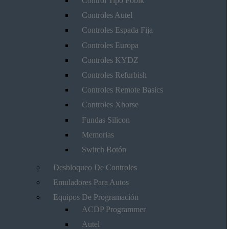
Control Tipo Fobik
Controles Autel
Controles Espada Fija
Controles Europa
Controles KYDZ
Controles Refurbish
Controles Remote Basics
Controles Xhorse
Fundas Silicon
Memorias
Switch Botón
Desbloqueo De Controles
Emuladores Para Autos
Equipos De Programación
ACDP Programmer
Autel