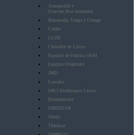
Autoprofull y
Extreme Box Simulator
Barracuda, Tango y Orange
Cables
CGDI
Clonador de Llaves
Equipos de Fabrica OEM
Equipos Originales
JMD
Lonsdor
MK3 Desbloqueo Llaves
Remunlocker
OBDSTAR
Otofix
Thinkcar
TMPRO2