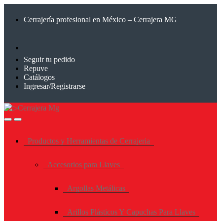
Saltar
Saltar
a
al
Cerrajería profesional en México – Cerrajera MG
la
contenido
navegación
Seguir tu pedido
Repuve
Catálogos
Ingresar/Registrarse
Productos y Herramientas de Cerrajeria
Accesorios para Llaves
Argollas Metálicas
Arillos Plásticos Y Capuchas Para Llaves