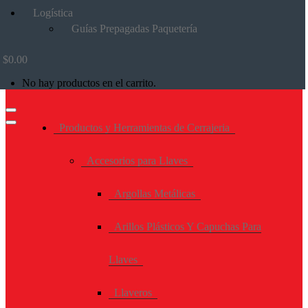
Logística
Guías Prepagadas Paquetería
$
0.00
No hay productos en el carrito.
Productos y Herramientas de Cerrajeria
Accesorios para Llaves
Argollas Metálicas
Arillos Plásticos Y Capuchas Para
Llaves
Llaveros