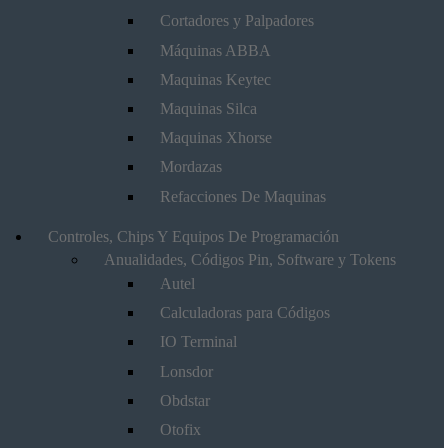
Cortadores y Palpadores
Máquinas ABBA
Maquinas Keytec
Maquinas Silca
Maquinas Xhorse
Mordazas
Refacciones De Maquinas
Controles, Chips Y Equipos De Programación
Anualidades, Códigos Pin, Software y Tokens
Autel
Calculadoras para Códigos
IO Terminal
Lonsdor
Obdstar
Otofix