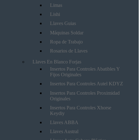
Limas
Lishi
Llaves Guias
Máquinas Soldar
Ropa de Trabajo
Rosarios de Llaves
Llaves En Blanco Forjas
Insertos Para Controles Abatibles Y
Fijos Originales
Insertos Para Controles Autel KDYZ
Insertos Para Controles Proximidad
Originales
Insertos Para Controles Xhorse
Keydiy
Llaves ABBA
Llaves Austral