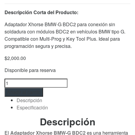
Descripción Corta del Producto:
Adaptador Xhorse BMW-G BDC2 para conexión sin
soldadura con módulos BDC2 en vehículos BMW tipo G.
Compatible con Multi-Prog y Key Tool Plus. Ideal para
programación segura y precisa.
$
2,000.00
Disponible para reserva
Adaptador
Xhorse
Añadir al carrito
BMW-
Descripción
G
Especificación
BDC2
–
Descripción
Programación
de
El
Adaptador Xhorse BMW-G BDC2
es una herramienta