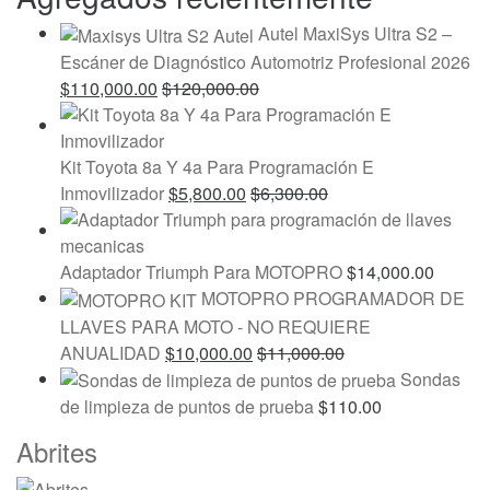
Autel MaxiSys Ultra S2 –
Escáner de Diagnóstico Automotriz Profesional 2026
$
110,000.00
$
120,000.00
Kit Toyota 8a Y 4a Para Programación E
Inmovilizador
$
5,800.00
$
6,300.00
Adaptador Triumph Para MOTOPRO
$
14,000.00
MOTOPRO PROGRAMADOR DE
LLAVES PARA MOTO - NO REQUIERE
ANUALIDAD
$
10,000.00
$
11,000.00
Sondas
de limpieza de puntos de prueba
$
110.00
Marcas
Abrites