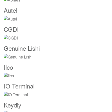
De
Carrusel
Autel
CGDI
Genuine Lishi
Ilco
IO Terminal
Keydiy