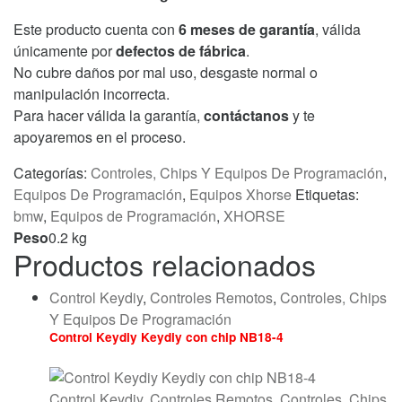
Este producto cuenta con
6 meses de garantía
, válida
únicamente por
defectos de fábrica
.
No cubre daños por mal uso, desgaste normal o
manipulación incorrecta.
Para hacer válida la garantía,
contáctanos
y te
apoyaremos en el proceso.
Categorías:
Controles, Chips Y Equipos De Programación
,
Equipos De Programación
,
Equipos Xhorse
Etiquetas:
bmw
,
Equipos de Programación
,
XHORSE
Peso
0.2 kg
Productos relacionados
Control Keydiy
,
Controles Remotos
,
Controles, Chips
Y Equipos De Programación
Control Keydiy Keydiy con chip NB18-4
Control Keydiy
,
Controles Remotos
,
Controles, Chips