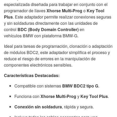
Módulos
especializada diseñada para trabajar en conjunto con el
BDC
programador de llaves
Xhorse Multi-Prog
o
Key Tool
para
Plus
. Este adaptador permite realizar conexiones seguras
Llaves
y sin soldaduras directamente con las unidades de
BMW
control
BDC (Body Domain Controller)
en
cantidad
vehículos
BMW
con plataforma BMW-G.
Ideal para tareas de programación, clonación o adaptación
de módulos BDC2, este adaptador simplifica el proceso y
reduce el riesgo de errores en la manipulación de
componentes electrónicos sensibles.
Características Destacadas:
Compatible con sistemas
BMW BDC2 tipo G
.
Funciona con
Xhorse Multi-Prog
y
Key Tool Plus
.
Conexión sin soldadura
, rápida y segura.