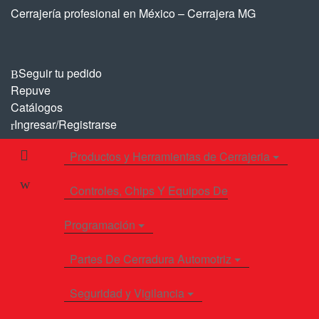
Saltar
Saltar
Cerrajería profesional en México – Cerrajera MG
a
al
la
contenido
navegación
Seguir tu pedido
Repuve
Catálogos
Ingresar/Registrarse
Productos y Herramientas de Cerrajeria
Controles, Chips Y Equipos De
Programación
Partes De Cerradura Automotriz
Seguridad y Vigilancia