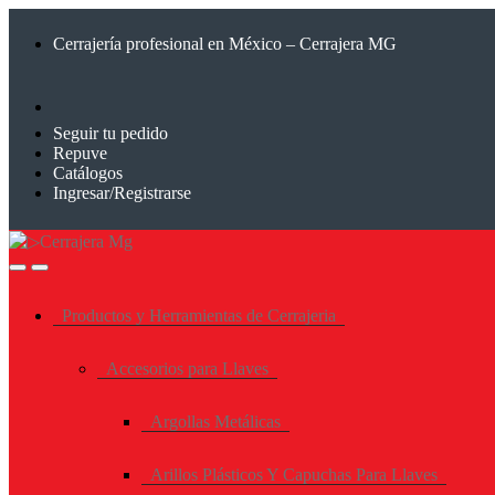
Saltar
Saltar
a
al
Cerrajería profesional en México – Cerrajera MG
la
contenido
navegación
Seguir tu pedido
Repuve
Catálogos
Ingresar/Registrarse
Productos y Herramientas de Cerrajeria
Accesorios para Llaves
Argollas Metálicas
Arillos Plásticos Y Capuchas Para Llaves