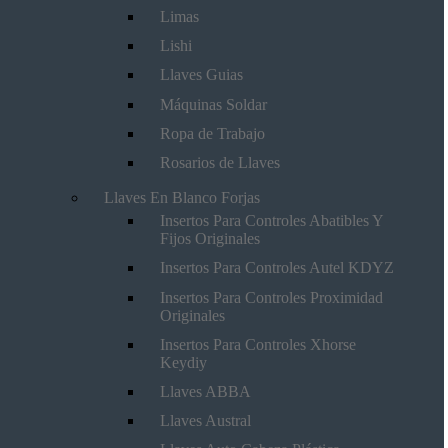
Limas
Lishi
Llaves Guias
Máquinas Soldar
Ropa de Trabajo
Rosarios de Llaves
Llaves En Blanco Forjas
Insertos Para Controles Abatibles Y
Fijos Originales
Insertos Para Controles Autel KDYZ
Insertos Para Controles Proximidad
Originales
Insertos Para Controles Xhorse
Keydiy
Llaves ABBA
Llaves Austral