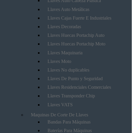
Llaves Auto Cabeza Plástica
Llaves Auto Metálicas
Llaves Cajas Fuerte E Industriales
Llaves Decoradas
Llaves Huecas Portachip Auto
Llaves Huecas Portachip Moto
Llaves Maquinaria
Llaves Moto
Llaves No duplicables
Llaves De Punto y Seguridad
Llaves Residenciales Comerciales
Llaves Transponder Chip
Llaves VATS
Maquinas De Corte De Llaves
Bandas Para Máquinas
Baterías Para Máquinas