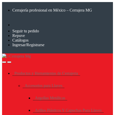
Saltar
Saltar
a
al
Cerrajería profesional en México – Cerrajera MG
la
contenido
navegación
Seguir tu pedido
Repuve
Catálogos
Ingresar/Registrarse
Productos y Herramientas de Cerrajeria
Accesorios para Llaves
Argollas Metálicas
Arillos Plásticos Y Capuchas Para Llaves