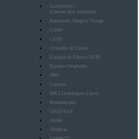
Autoprofull y
Extreme Box Simulator
Barracuda, Tango y Orange
Cables
CGDI
Clonador de Llaves
Equipos de Fabrica OEM
Equipos Originales
JMD
Lonsdor
MK3 Desbloqueo Llaves
Remunlocker
OBDSTAR
Otofix
Thinkcar
TMPRO2