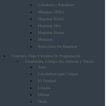
Cortadores y Palpadores
Máquinas ABBA
Maquinas Keytec
Maquinas Silca
Maquinas Xhorse
Mordazas
Refacciones De Maquinas
Controles, Chips Y Equipos De Programación
Anualidades, Códigos Pin, Software y Tokens
Autel
Calculadoras para Códigos
IO Terminal
Lonsdor
Obdstar
Otofix