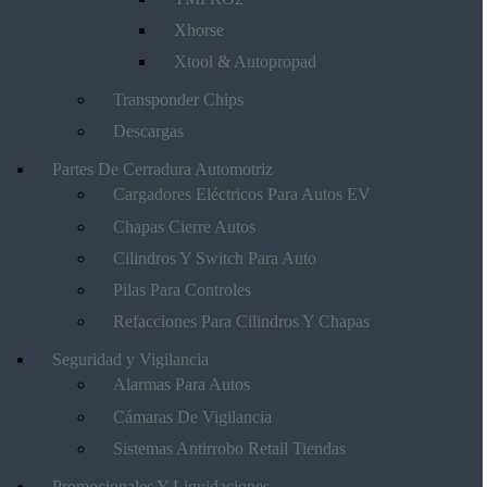
Xhorse
Xtool & Autopropad
Transponder Chips
Descargas
Partes De Cerradura Automotriz
Cargadores Eléctricos Para Autos EV
Chapas Cierre Autos
Cilindros Y Switch Para Auto
Pilas Para Controles
Refacciones Para Cilindros Y Chapas
Seguridad y Vigilancia
Alarmas Para Autos
Cámaras De Vigilancia
Sistemas Antirrobo Retail Tiendas
Promocionales Y Liquidaciones