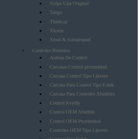
Scrips Upa Original
Tango
Thinkcar
Xhorse
Xtool & Autopropad
Controles Remotos
Antena De Control
Carcasas Control proximidad
Carcasa Control Tipo Llavero
Carcasa Para Control Tipo Fobik
Carcasa Para Controles Abatibles
Control Keydiy
Control OEM Abatible
Control OEM Proximidad
Controles OEM Tipo Llavero