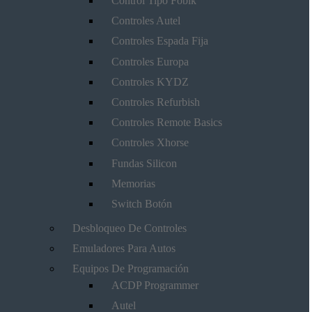
Control Tipo Fobik
Controles Autel
Controles Espada Fija
Controles Europa
Controles KYDZ
Controles Refurbish
Controles Remote Basics
Controles Xhorse
Fundas Silicon
Memorias
Switch Botón
Desbloqueo De Controles
Emuladores Para Autos
Equipos De Programación
ACDP Programmer
Autel