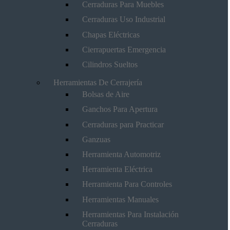
Cerraduras Para Muebles
Cerraduras Uso Industrial
Chapas Eléctricas
Cierrapuertas Emergencia
Cilindros Sueltos
Herramientas De Cerrajería
Bolsas de Aire
Ganchos Para Apertura
Cerraduras para Practicar
Ganzuas
Herramienta Automotriz
Herramienta Eléctrica
Herramienta Para Controles
Herramientas Manuales
Herramientas Para Instalación
Cerraduras