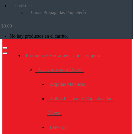
Logística
Guías Prepagadas Paquetería
$
0.00
No hay productos en el carrito.
Productos y Herramientas de Cerrajeria
Accesorios para Llaves
Argollas Metálicas
Arillos Plásticos Y Capuchas Para
Llaves
Llaveros