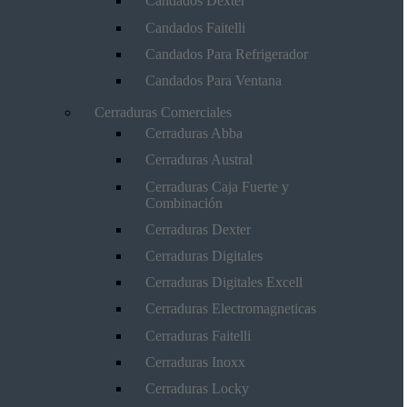
Candados Dexter
Candados Faitelli
Candados Para Refrigerador
Candados Para Ventana
Cerraduras Comerciales
Cerraduras Abba
Cerraduras Austral
Cerraduras Caja Fuerte y
Combinación
Cerraduras Dexter
Cerraduras Digitales
Cerraduras Digitales Excell
Cerraduras Electromagneticas
Cerraduras Faitelli
Cerraduras Inoxx
Cerraduras Locky