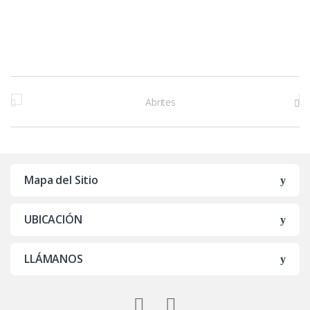
M
a
r
c
Mapa del Sitio
a
UBICACIÓN
s
D
LLÁMANOS
e