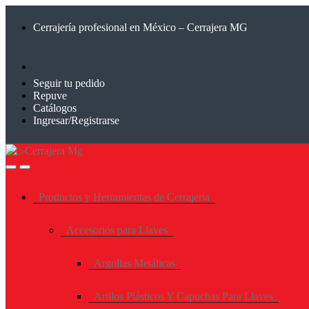
Saltar
Saltar
a
al
Cerrajería profesional en México – Cerrajera MG
la
contenido
navegación
Seguir tu pedido
Repuve
Catálogos
Ingresar/Registrarse
Productos y Herramientas de Cerrajeria
Accesorios para Llaves
Argollas Metálicas
Arillos Plásticos Y Capuchas Para Llaves