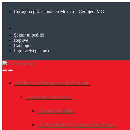
Saltar
Saltar
a
al
Cerrajería profesional en México – Cerrajera MG
la
contenido
navegación
Seguir tu pedido
Repuve
Catálogos
Ingresar/Registrarse
Productos y Herramientas de Cerrajeria
Accesorios para Llaves
Argollas Metálicas
Arillos Plásticos Y Capuchas Para Llaves