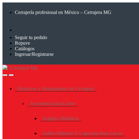
Saltar
Saltar
a
al
Cerrajería profesional en México – Cerrajera MG
la
contenido
navegación
Seguir tu pedido
Repuve
Catálogos
Ingresar/Registrarse
Productos y Herramientas de Cerrajeria
Accesorios para Llaves
Argollas Metálicas
Arillos Plásticos Y Capuchas Para Llaves