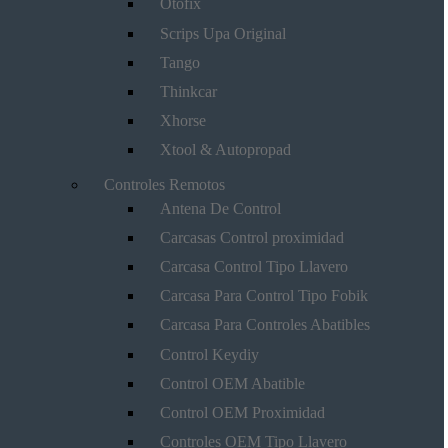
Otofix
Scrips Upa Original
Tango
Thinkcar
Xhorse
Xtool & Autopropad
Controles Remotos
Antena De Control
Carcasas Control proximidad
Carcasa Control Tipo Llavero
Carcasa Para Control Tipo Fobik
Carcasa Para Controles Abatibles
Control Keydiy
Control OEM Abatible
Control OEM Proximidad
Controles OEM Tipo Llavero