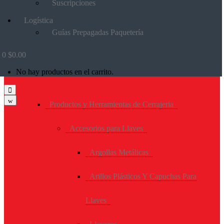
Suscripciones
Logística
Guías Prepagadas Paquetería
0
$
0.00
No hay productos en el carrito.
Productos y Herramientas de Cerrajeria
Accesorios para Llaves
Argollas Metálicas
Arillos Plásticos Y Capuchas Para
Llaves