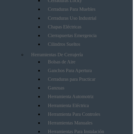
Cerraduras Locky
Cerraduras Para Muebles
Cerraduras Uso Industrial
Chapas Eléctricas
Cierrapuertas Emergencia
Cilindros Sueltos
Herramientas De Cerrajería
Bolsas de Aire
Ganchos Para Apertura
Cerraduras para Practicar
Ganzuas
Herramienta Automotriz
Herramienta Eléctrica
Herramienta Para Controles
Herramientas Manuales
Herramientas Para Instalación