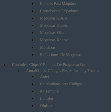
Baterías Para Máquinas
Cortadores y Palpadores
Máquinas ABBA
Maquinas Keytec
Maquinas Silca
Maquinas Xhorse
Mordazas
Refacciones De Maquinas
Controles, Chips Y Equipos De Programación
Anualidades, Códigos Pin, Software y Tokens
Autel
Calculadoras para Códigos
IO Terminal
Lonsdor
Obdstar