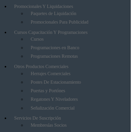
Promocionales Y Liquidaciones
Paquetes de Liquidación
Promocionales Para Publicidad
Cursos Capacitación Y Programaciones
Cursos
Programaciones en Banco
Programaciones Remotas
Otros Productos Comerciales
Herrajes Comerciales
Postes De Estacionamiento
Puertas y Portónes
Regatones Y Niveladores
Señalización Comercial
Servicios De Suscripción
Membresías Socios