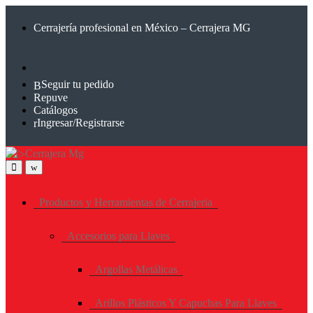
Saltar
Saltar
a
al
Cerrajería profesional en México – Cerrajera MG
la
contenido
navegación
Seguir tu pedido
Repuve
Catálogos
Ingresar/Registrarse
Productos y Herramientas de Cerrajeria
Accesorios para Llaves
Argollas Metálicas
Arillos Plásticos Y Capuchas Para Llaves