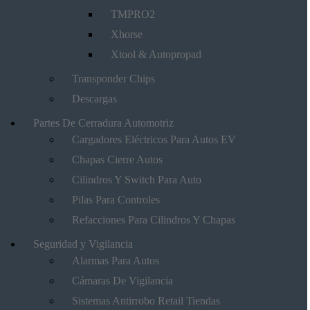
TMPRO2
Xhorse
Xtool & Autopropad
Transponder Chips
Descargas
Partes De Cerradura Automotriz
Cargadores Eléctricos Para Autos EV
Chapas Cierre Autos
Cilindros Y Switch Para Auto
Pilas Para Controles
Refacciones Para Cilindros Y Chapas
Seguridad y Vigilancia
Alarmas Para Autos
Cámaras De Vigilancia
Sistemas Antirrobo Retail Tiendas