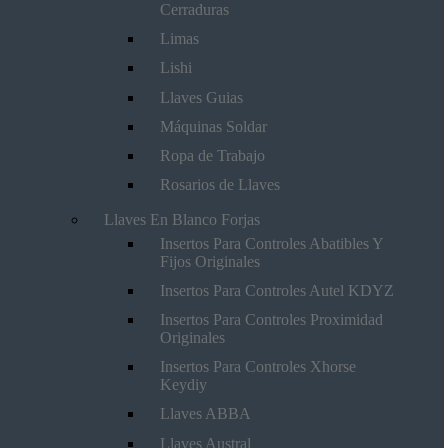
Cerraduras
Limas
Lishi
Llaves Guias
Máquinas Soldar
Ropa de Trabajo
Rosarios de Llaves
Llaves En Blanco Forjas
Insertos Para Controles Abatibles Y
Fijos Originales
Insertos Para Controles Autel KDYZ
Insertos Para Controles Proximidad
Originales
Insertos Para Controles Xhorse
Keydiy
Llaves ABBA
Llaves Austral