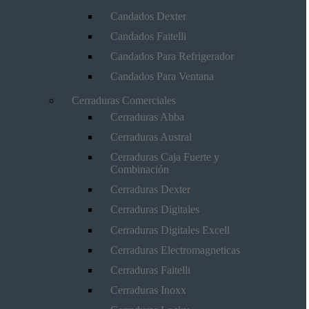
Candados Dexter
Candados Faitelli
Candados Para Refrigerador
Candados Para Ventana
Cerraduras Comerciales
Cerraduras Abba
Cerraduras Austral
Cerraduras Caja Fuerte y
Combinación
Cerraduras Dexter
Cerraduras Digitales
Cerraduras Digitales Excell
Cerraduras Electromagneticas
Cerraduras Faitelli
Cerraduras Inoxx