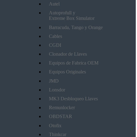
Autel
Autoprofull y
Extreme Box Simulator
Barracuda, Tango y Orange
Cables
CGDI
Clonador de Llaves
Equipos de Fabrica OEM
Equipos Originales
JMD
Lonsdor
MK3 Desbloqueo Llaves
Remunlocker
OBDSTAR
Otofix
Thinkcar