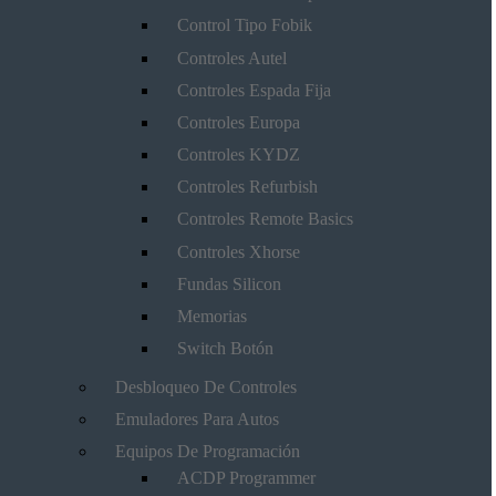
Control Tipo Fobik
Controles Autel
Controles Espada Fija
Controles Europa
Controles KYDZ
Controles Refurbish
Controles Remote Basics
Controles Xhorse
Fundas Silicon
Memorias
Switch Botón
Desbloqueo De Controles
Emuladores Para Autos
Equipos De Programación
ACDP Programmer