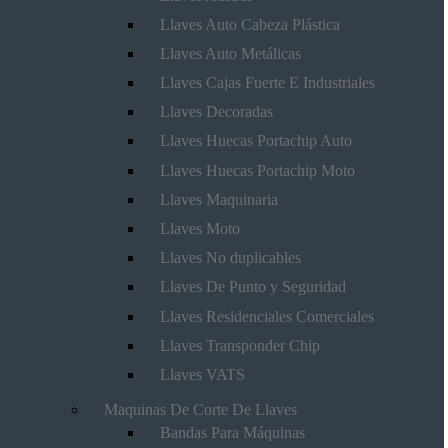
Llaves Auto Cabeza Plástica
Llaves Auto Metálicas
Llaves Cajas Fuerte E Industriales
Llaves Decoradas
Llaves Huecas Portachip Auto
Llaves Huecas Portachip Moto
Llaves Maquinaria
Llaves Moto
Llaves No duplicables
Llaves De Punto y Seguridad
Llaves Residenciales Comerciales
Llaves Transponder Chip
Llaves VATS
Maquinas De Corte De Llaves
Bandas Para Máquinas